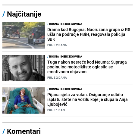
/
Najčitanije
/
BOSNA I HERCEGOVINA
Drama kod Bugojna: Naoružana grupa iz RS
ušla na područje FBiH, reagovala policija
SBK
PRIJE 2 DANA
/
BOSNA I HERCEGOVINA
Tuga nakon nesreće kod Neuma: Supruga
poginulog motocikliste oglasila se
emotivnom objavom
PRIJE 2 DANA
/
BOSNA I HERCEGOVINA
Pijana sjela za volan: Osiguranje odbilo
isplatu štete na vozilu koje je slupala Anja
Ljubojević
PRIJE 1 DAN
/
Komentari