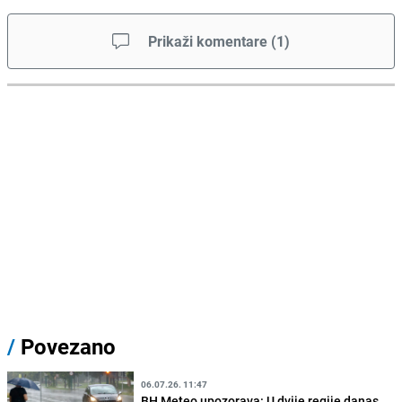
Prikaži komentare
(
1
)
/
Povezano
06.07.26. 11:47
BH Meteo upozorava: U dvije regije danas