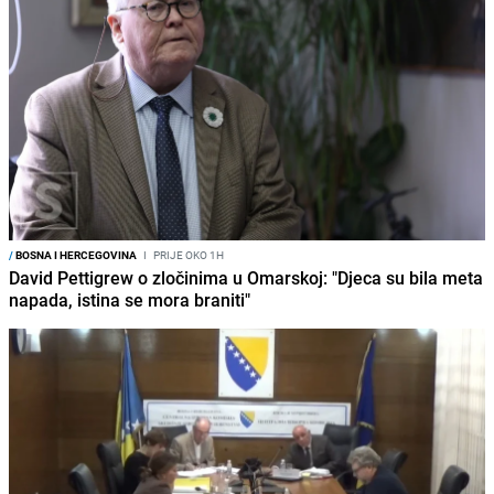
/
BOSNA I HERCEGOVINA
I
PRIJE OKO 1H
David Pettigrew o zločinima u Omarskoj: "Djeca su bila meta
napada, istina se mora braniti"