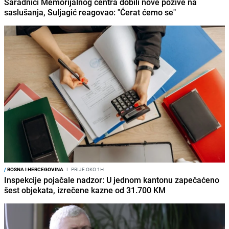
Saradnici Memorijalnog centra dobili nove pozive na
saslušanja, Suljagić reagovao: "Ćerat ćemo se"
/
BOSNA I HERCEGOVINA
I
PRIJE OKO 1H
Inspekcije pojačale nadzor: U jednom kantonu zapečaćeno
šest objekata, izrečene kazne od 31.700 KM