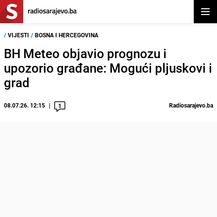
Otvor
/
VIJESTI
/
BOSNA I HERCEGOVINA
BH Meteo objavio prognozu i
upozorio građane: Mogući pljuskovi i
grad
08.07.26. 12:15
Radiosarajevo.ba
1