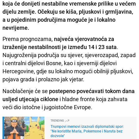
koja će donijeti nestabilne vremenske prilike u većem
dijelu zemlje. Očekuju se kiša, pljuskovi i grmljavina,
a u pojedinim područjima moguće je i lokalno
nevrijeme.
Prema prognozama,
najveća vjerovatnoća za
izraženije nestabilnosti je između 14 i 23 sata
.
Najugroženija područja su sjever, sjeverozapad, zapad
i centralni dijelovi Bosne, kao i sjeverniji dijelovi
Hercegovine, gdje su lokalno mogući obilniji pljuskovi,
pojava grada i prolazno jak vjetar.
Naoblačenje će se
postepeno povećavati tokom dana
usljed utjecaja ciklone
i hladne fronte koja zahvata
veći dio istočne i jugoistočne Evrope.
TRENDING
Trumpovi memovi izazvali diplomatski spor:
"Ne koristite Maria, Pokemone i Naruta bez
dozvole"