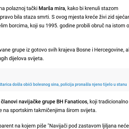
e na polaznoj tački
Marša mira
, kako bi krenuli stazom
pravo bila staza smrti. S ovog mjesta kreće živi zid sjeća
lim borcima, koji su 1995. godine probili obruč na istom
ne grupe iz gotovo svih krajeva Bosne i Hercegovine, ali 
gih dijelova svijeta.
arica došla obići bolesnog sina, policija pronašla njeno tijelo u stanu
 i članovi navijačke grupe BH Fanaticos
, koji tradicionalno
e na sportskim takmičenjima širom svijeta.
parent na kojem piše "Navijači pod zastavom ljiljana neć