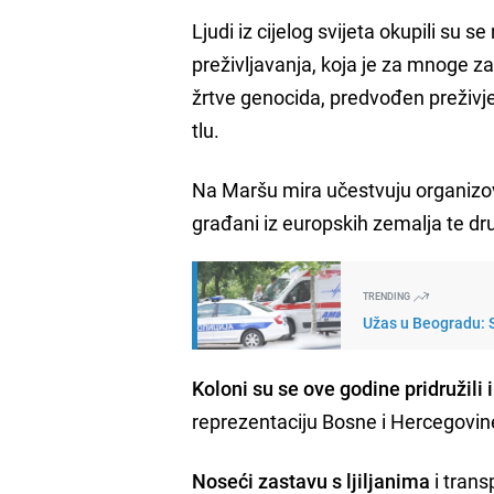
Ljudi iz cijelog svijeta okupili su s
preživljavanja, koja je za mnoge za
žrtve genocida, predvođen preživje
tlu.
Na Maršu mira učestvuju organizova
građani iz europskih zemalja te dru
TRENDING
Užas u Beogradu: St
Koloni su se ove godine pridružili
reprezentaciju Bosne i Hercegovin
Noseći zastavu s ljiljanima
i trans