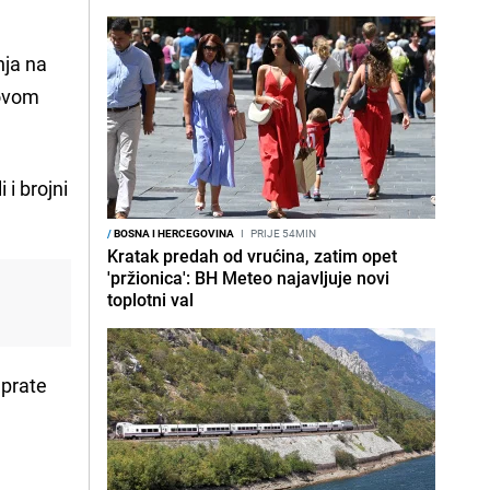
nja na
 ovom
i brojni
/
BOSNA I HERCEGOVINA
I
PRIJE 54MIN
Kratak predah od vrućina, zatim opet
'pržionica': BH Meteo najavljuje novi
toplotni val
 prate
e