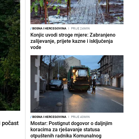
/
BOSNA I HERCEGOVINA
I
PRIJE 24MIN
Konjic uvodi stroge mjere: Zabranjeno
zalijevanje, prijete kazne i isključenja
vode
/
BOSNA I HERCEGOVINA
I
PRIJE 40MIN
i počast
Mostar: Postignut dogovor o daljnjim
koracima za rješavanje statusa
otpuštenih radnika Komunalnog