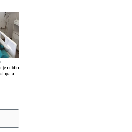
N
anje odbilo
e slupala