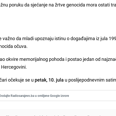
snažnu poruku da sjećanje na žrtve genocida mora ostati tra
e važno da mladi upoznaju istinu o događajima iz jula 19
enocida očuva.
ao okvire memorijalnog pohoda i postao jedan od najznač
i Hercegovini.
čari očekuje se u
petak, 10. jula
u poslijepodnevnim sati
Dodajte Radiosarajevo.ba u omiljene Google izvore