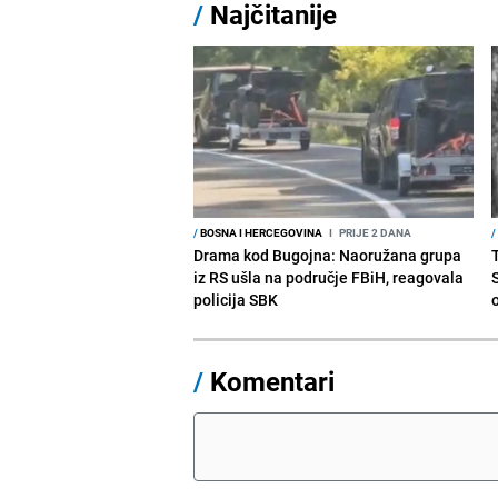
/
Najčitanije
/
BOSNA I HERCEGOVINA
I
PRIJE 2 DANA
/
Drama kod Bugojna: Naoružana grupa
iz RS ušla na područje FBiH, reagovala
policija SBK
/
Komentari