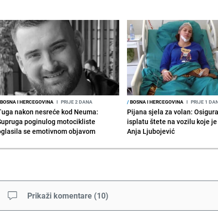
BOSNA I HERCEGOVINA
I
PRIJE 2 DANA
/
BOSNA I HERCEGOVINA
I
PRIJE 1 DA
Tuga nakon nesreće kod Neuma:
Pijana sjela za volan: Osigur
Supruga poginulog motocikliste
isplatu štete na vozilu koje j
oglasila se emotivnom objavom
Anja Ljubojević
Prikaži komentare
(
10
)