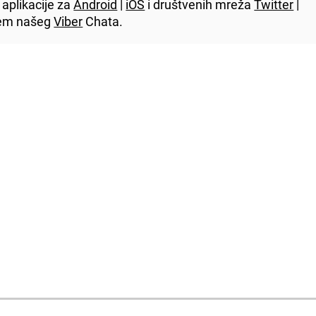
aplikacije za
Android
|
iOS
i društvenih mreža
Twitter
|
utem našeg
Viber
Chata.