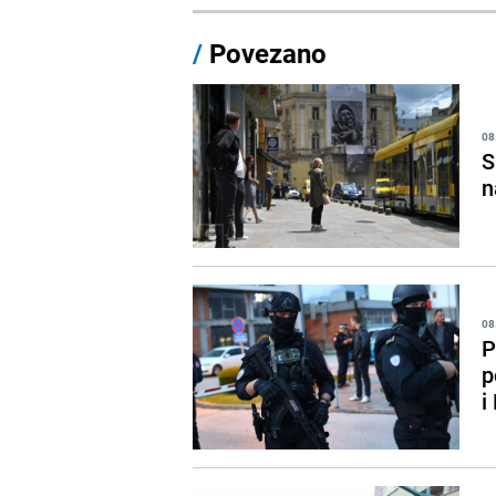
/
Povezano
08
S
n
08
P
p
i