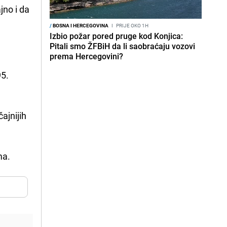
jno i da
/
BOSNA I HERCEGOVINA
I
PRIJE OKO 1H
Izbio požar pored pruge kod Konjica:
Pitali smo ŽFBiH da li saobraćaju vozovi
prema Hercegovini?
95.
ajnijih
ma.