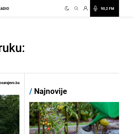
RADIO
90,2 FM
ruku:
osarajevo.ba
/
Najnovije