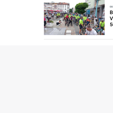
08
B
V
5