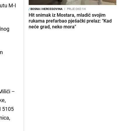
utu M-I
/
BOSNA I HERCEGOVINA
I
PRIJE OKO 1H
Hit snimak iz Mostara, mladić svojim
rukama prefarbao pješački prelaz: "Kad
neće grad, neko mora"
lnog
im
ilići –
ke,
-I 5105
nica,