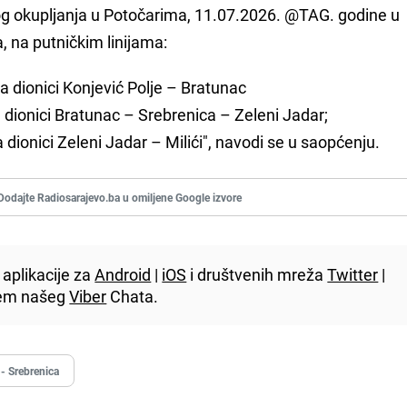
 okupljanja u Potočarima, 11.07.2026. @TAG. godine u
 na putničkim linijama:
 dionici Konjević Polje – Bratunac
dionici Bratunac – Srebrenica – Zeleni Jadar;
dionici Zeleni Jadar – Milići", navodi se u saopćenju.
Dodajte Radiosarajevo.ba u omiljene Google izvore
aplikacije za
Android
|
iOS
i društvenih mreža
Twitter
|
utem našeg
Viber
Chata.
 - Srebrenica