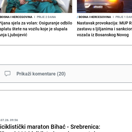
BOSNA I HERCEGOVINA
I
PRIJE 2 DANA
/
BOSNA I HERCEGOVINA
I
PRIJE 1 DA
Pijana sjela za volan: Osiguranje odbilo
Nastavak provokacija: MUP 
splatu štete na vozilu koje je slupala
zastavu s ljiljanima i sankcio
Anja Ljubojević
vozača iz Bosanskog Novog
Prikaži komentare
(
20
)
.07.26. 09:56
iciklistički maraton Bihać - Srebrenica: