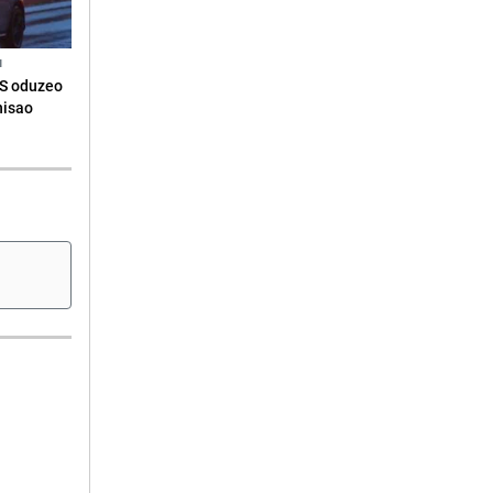
N
RS oduzeo
nisao