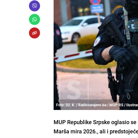
Foto: Dž. K. / Radiosarajevo.ba / MUP RS / Ilustrac
MUP Republike Srpske oglasio se 
Marša mira 2026., ali i predstojeć