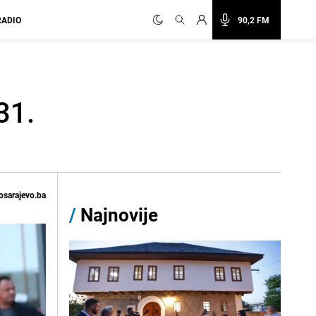
RADIO
90,2 FM
31.
osarajevo.ba
/
Najnovije