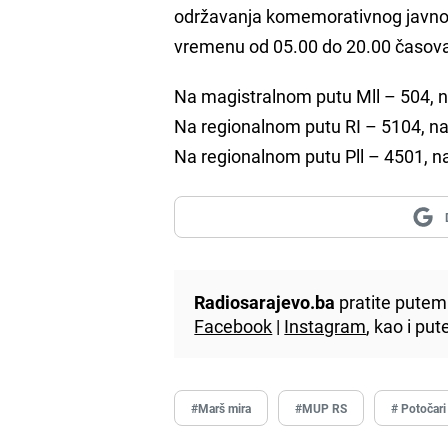
održavanja komemorativnog javnog
vremenu od 05.00 do 20.00 časova,
Na magistralnom putu Mll – 504, na
Na regionalnom putu RI – 5104, na 
Na regionalnom putu Pll – 4501, na 
Radiosarajevo.ba
pratite putem 
Facebook
|
Instagram
, kao i p
#Marš mira
#MUP RS
# Potočari