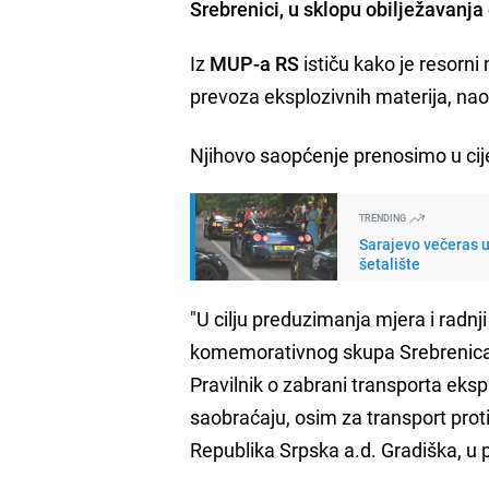
Srebrenici, u sklopu obilježavanj
Iz
MUP-a RS
ističu kako je resorni
prevoza eksplozivnih materija, na
Njihovo saopćenje prenosimo u cije
TRENDING
Sarajevo večeras u
šetalište
"U cilju preduzimanja mjera i radn
komemorativnog skupa Srebrenica 2
Pravilnik o zabrani transporta eks
saobraćaju, osim za transport prot
Republika Srpska a.d. Gradiška, u p