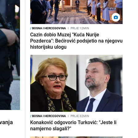
/
BOSNA I HERCEGOVINA
I
PRIJE 12MIN
Cazin dobio Muzej "Kuća Nurije
Pozderca": Bećirović podsjetio na njegovu
historijsku ulogu
/
BOSNA I HERCEGOVINA
I
PRIJE 32MIN
avanja
Konaković odgovorio Turković: "Jeste li
namjerno slagali?"