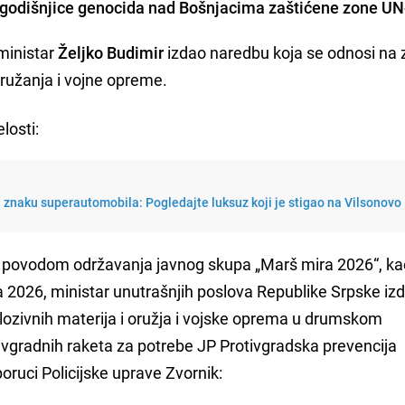
a godišnjice genocida nad Bošnjacima zaštićene zone UN
 ministar
Željko Budimir
izdao naredbu koja se odnosi na
oružanja i vojne opreme.
losti:
 znaku superautomobila: Pogledajte luksuz koji je stigao na Vilsonovo
ji povodom održavanja javnog skupa „Marš mira 2026“, ka
026, ministar unutrašnjih poslova Republike Srpske izd
plozivnih materija i oružja i vojske oprema u drumskom
ivgradnih raketa za potrebe JP Protivgradska prevencija
oruci Policijske uprave Zvornik: