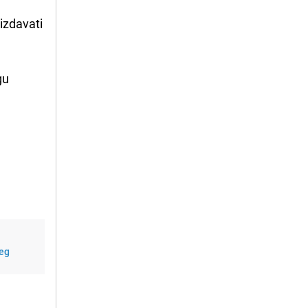
izdavati
gu
jeg