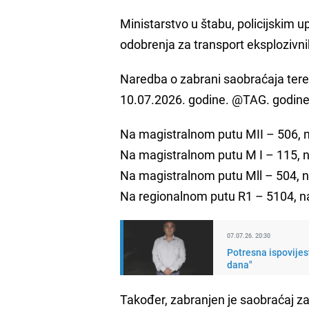
Ministarstvo u štabu, policijskim 
odobrenja za transport eksplozivnih
Naredba o zabrani saobraćaja tere
10.07.2026. godine. @TAG. godine 
Na magistralnom putu MII – 506, n
Na magistralnom putu M I – 115, na
Na magistralnom putu Mll – 504, na
Na regionalnom putu R1 – 5104, na
07.07.26. 20:30
Potresna ispovijes
dana"
Također, zabranjen je saobraćaj z