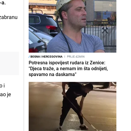
-a.
 zabranu
/
BOSNA I HERCEGOVINA
I
PRIJE 42MIN
Potresna ispovijest rudara iz Zenice:
"Djeca traže, a nemam im šta odnijeti,
spavamo na daskama"
o i
ao je