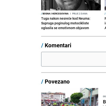
/
BOSNA I HERCEGOVINA
I
PRIJE 2 DANA
/
Tuga nakon nesreće kod Neuma:
Supruga poginulog motocikliste
i
oglasila se emotivnom objavom
/
Komentari
/
Povezano
08
B