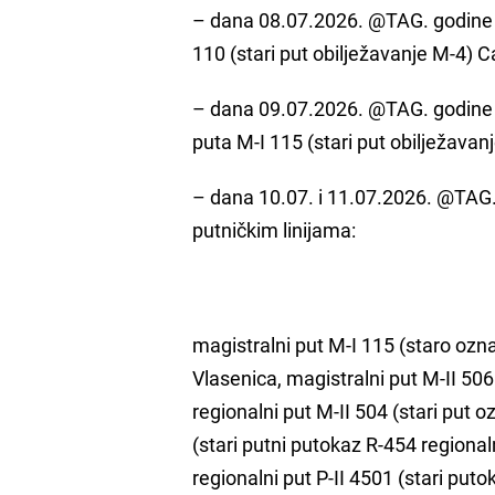
– dana 08.07.2026. @TAG. godine 
110 (stari put obilježavanje M-4) 
– dana 09.07.2026. @TAG. godine 
puta M-I 115 (stari put obilježavanj
– dana 10.07. i 11.07.2026. @TAG
putničkim linijama:
magistralni put M-I 115 (staro ozna
Vlasenica, magistralni put M-II 50
regionalni put M-II 504 (stari put 
(stari putni putokaz R-454 regional
regionalni put P-II 4501 (stari put