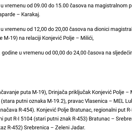
u vremenu od 09.00 do 15.00 časova na magistralnom p
Caparde – Karakaj.
u vremenu od 12,00 do 20,00 časova na dionici magistra
e M-19) na relaciji Konjević Polje – Milići,
. godine u vremenu od 00,00 do 24,00 časova na sljedeć
čavanje puta M-19), Drinjača priključak Konjević Polje – M
6 (stara putni oznaka M-19.2), pravac Vlasenica – MEL Lu
označava R-454). Konjević Polje Bratunac, regionalni put R
ni put R-I 5104 (stari putni znak R-453) Bratunac – Srebre
okaz R-452) Srebrenica – Zeleni Jadar.