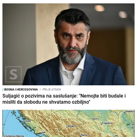
/
BOSNA I HERCEGOVINA
I
PRIJE 47MIN
Suljagić o pozivima na saslušanje: "Nemojte biti budale i
misliti da slobodu ne shvatamo ozbiljno"