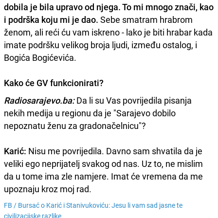
dobila je bila upravo od njega. To mi mnogo znači, kao
i podrška koju mi je dao.
Sebe smatram hrabrom
ženom, ali reći ću vam iskreno - lako je biti hrabar kada
imate podršku velikog broja ljudi, između ostalog, i
Bogića Bogićevića.
Kako će GV funkcionirati?
Radiosarajevo.ba:
Da li su Vas povrijedila pisanja
nekih medija u regionu da je "Sarajevo dobilo
nepoznatu ženu za gradonačelnicu"?
Karić:
Nisu me povrijedila. Davno sam shvatila da je
veliki ego neprijatelj svakog od nas. Uz to, ne mislim
da u tome ima zle namjere. Imat će vremena da me
upoznaju kroz moj rad.
FB /
Bursać o Karić i Stanivukoviću: Jesu li vam sad jasne te
civilizacijske razlike