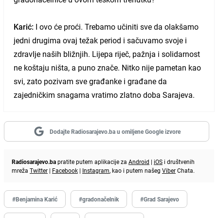
Karić:
I ovo će proći. Trebamo učiniti sve da olakšamo
jedni drugima ovaj težak period i sačuvamo svoje i
zdravlje naših bližnjih. Lijepa riječ, pažnja i solidarnost
ne koštaju ništa, a puno znače. Nitko nije pametan kao
svi, zato pozivam sve građanke i građane da
zajedničkim snagama vratimo zlatno doba Sarajeva.
Dodajte Radiosarajevo.ba u omiljene Google izvore
Radiosarajevo.ba
pratite putem aplikacije za
Android
|
iOS
i društvenih
mreža
Twitter
|
Facebook
|
Instagram
, kao i putem našeg
Viber
Chata.
#Benjamina Karić
#gradonačelnik
#Grad Sarajevo