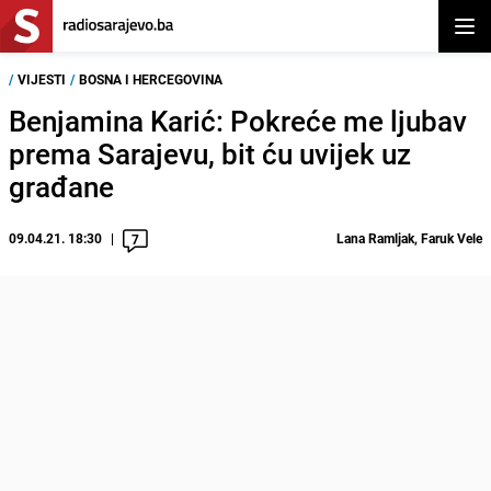
Otvor
/
VIJESTI
/
BOSNA I HERCEGOVINA
Benjamina Karić: Pokreće me ljubav
prema Sarajevu, bit ću uvijek uz
građane
09.04.21. 18:30
Lana Ramljak, Faruk Vele
7