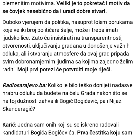
plemenitim motivima.
Veliki je to pokretač i motiv da
se čovjek nesebično da i uradi dobre stvari.
Duboko vjerujem da politika, nasuprot lošim porukama
koje veliki broj političara šalje, može i treba imati
ljudsko lice. Zato ću insistirati na transparentnosti,
otvorenosti, uključivanju građana u donošenje važnih
odluka, ali i stvaranju atmosfere da ovaj grad pripada
svim dobronamjernim ljudima sa kojima zajedno želim
raditi.
Moji prvi potezi će potvrditi moje riječi.
Radiosarajevo.ba:
Koliko je bilo teško donijeti nadasve
hrabru odluku da budete na čelu Grada nakon što se
na toj dužnosti zahvalili Bogić Bogićević, pa i Nijaz
Skenderagić?
Karić:
Jedna sam onih koji su se iskreno radovali
kandidaturi Bogića Bogićevića.
Prva čestitka koju sam