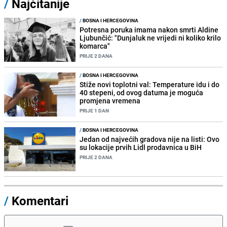
/
Najčitanije
/
BOSNA I HERCEGOVINA
Potresna poruka imama nakon smrti Aldine
Ljubunčić: "Dunjaluk ne vrijedi ni koliko krilo
komarca"
PRIJE 2 DANA
/
BOSNA I HERCEGOVINA
Stiže novi toplotni val: Temperature idu i do
40 stepeni, od ovog datuma je moguća
promjena vremena
PRIJE 1 DAN
/
BOSNA I HERCEGOVINA
Jedan od najvećih gradova nije na listi: Ovo
su lokacije prvih Lidl prodavnica u BiH
PRIJE 2 DANA
/
Komentari