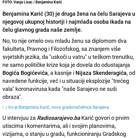
FOTO: Vanja Lisac / Benjamina Karić
Benjamina Karić
(30) je druga žena na čelu Sarajeva u
njegovoj ukupnoj historiji i najmlađa osoba ikada na
čelu glavnog grada naše zemlje.
No, to nije omelo ovu mladu ženu sa diplomom dva
fakulteta, Pravnog i Filozofskog, sa znanjem više
svjetskih jezika, da "uskoči u vatru" u teškom trenutku,
ne samo političke krize koja je dovela do odustajanja
Bogića Bogićevića
, a kasnije i
Nijaza Skenderagića
, od
navedene funkcije, već i u situaciji eksplozije "trećeg
vala" koronavirusa kada "naše Sarajevo ne suši
obraza".
! /
Ko je Benjamina Karić, nova gradonačelnica Sarajeva
U intervjuu za
Radiosarajevo.ba
Karić govori o prvim
utiscima i komentarima, ali i svojim planovima,
vizijama, o stanju u gradu, funkcioniranju Gradskog