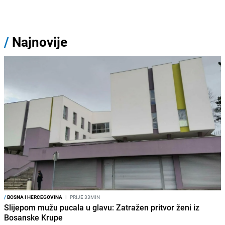
/
Najnovije
/
BOSNA I HERCEGOVINA
I
PRIJE 33MIN
Slijepom mužu pucala u glavu: Zatražen pritvor ženi iz
Bosanske Krupe