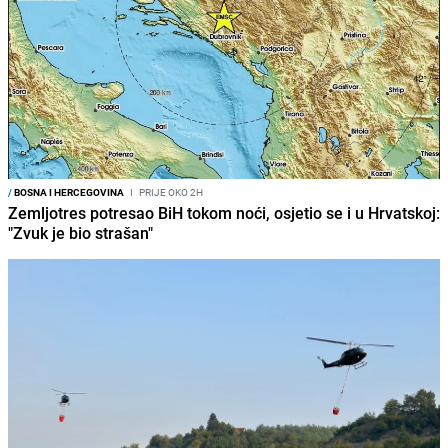
/
BOSNA I HERCEGOVINA
I
PRIJE OKO 2H
Zemljotres potresao BiH tokom noći, osjetio se i u Hrvatskoj:
"Zvuk je bio strašan"