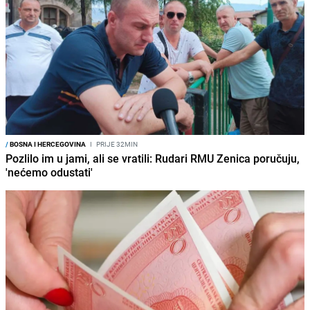
/
BOSNA I HERCEGOVINA
I
PRIJE 32MIN
Pozlilo im u jami, ali se vratili: Rudari RMU Zenica poručuju,
'nećemo odustati'