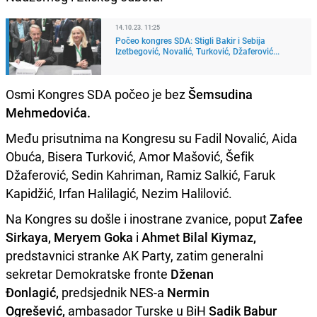
14.10.23. 11:25
Počeo kongres SDA: Stigli Bakir i Sebija
Izetbegović, Novalić, Turković, Džaferović...
Osmi Kongres SDA počeo je bez
Šemsudina
Mehmedovića.
Među prisutnima na Kongresu su Fadil Novalić, Aida
Obuća, Bisera Turković, Amor Mašović, Šefik
Džaferović, Sedin Kahriman, Ramiz Salkić, Faruk
Kapidžić, Irfan Halilagić, Nezim Halilović.
Na Kongres su došle i inostrane zvanice, poput
Zafee
Sirkaya, Meryem Goka
i
Ahmet Bilal Kiymaz,
predstavnici stranke AK Party, zatim generalni
sekretar Demokratske fronte
Dženan
Đonlagić,
predsjednik NES-a
Nermin
Ogrešević,
ambasador Turske u BiH
Sadik
Babur