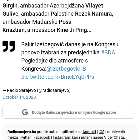
Girgin,
ambasador Azerbejdžana
Vilayet
Gulive,
ambasador Palestine
Rezek Namura,
ambasador Mađarske
Posa
Krisztian,
ambasador
Kine Ji Ping...
Bakir Izetbegović danas je na Kongresu
ponovo izabran za predsjednika
#SDA
.
Pogledajte dio atmosfere s
Kongresa:
@Izetbegovic_B
pic.twitter.com/BmcEYqbPPs
— Radio Sarajevo (@radiosarajevo)
October 14, 2023
Dodajte Radiosarajevo.ba u omiljene Google izvore
Radiosarajevo.ba
pratite putem aplikacije za
Android
|
iOS
i društvenih
mreža
Twitter
|
Facebook
|
Instagram
, kao i putem našeg
Viber
Chata.