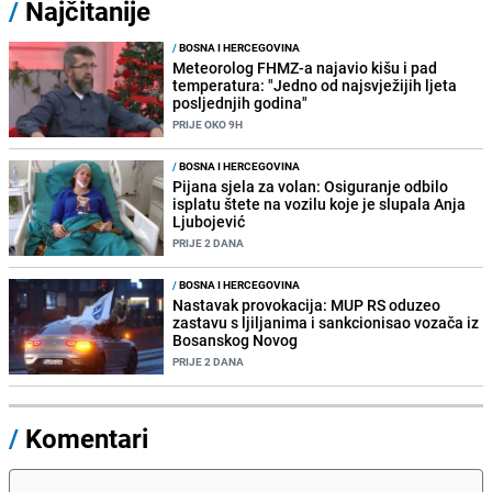
/
Najčitanije
/
BOSNA I HERCEGOVINA
Meteorolog FHMZ-a najavio kišu i pad
temperatura: "Jedno od najsvježijih ljeta
posljednjih godina"
PRIJE OKO 9H
/
BOSNA I HERCEGOVINA
Pijana sjela za volan: Osiguranje odbilo
isplatu štete na vozilu koje je slupala Anja
Ljubojević
PRIJE 2 DANA
/
BOSNA I HERCEGOVINA
Nastavak provokacija: MUP RS oduzeo
zastavu s ljiljanima i sankcionisao vozača iz
Bosanskog Novog
PRIJE 2 DANA
/
Komentari