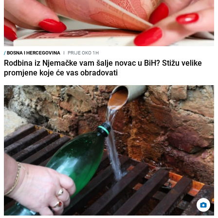
/
BOSNA I HERCEGOVINA
I
PRIJE OKO 1H
Rodbina iz Njemačke vam šalje novac u BiH? Stižu velike
promjene koje će vas obradovati