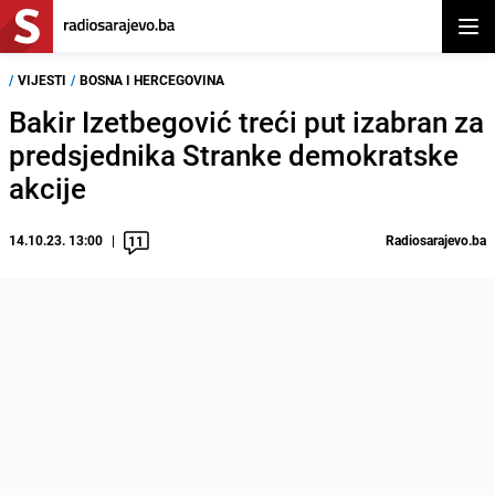
Otvor
/
VIJESTI
/
BOSNA I HERCEGOVINA
Bakir Izetbegović treći put izabran za
predsjednika Stranke demokratske
akcije
14.10.23. 13:00
Radiosarajevo.ba
11