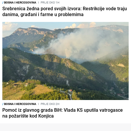
/
BOSNA I HERCEGOVINA
I
PRIJE OKO 1H
Srebrenica žedna pored svojih izvora: Restrikcije vode traju
danima, građani i farme u problemima
/
BOSNA I HERCEGOVINA
I
PRIJE OKO 2H
Pomoć iz glavnog grada BiH: Vlada KS uputila vatrogasce
na požarište kod Konjica