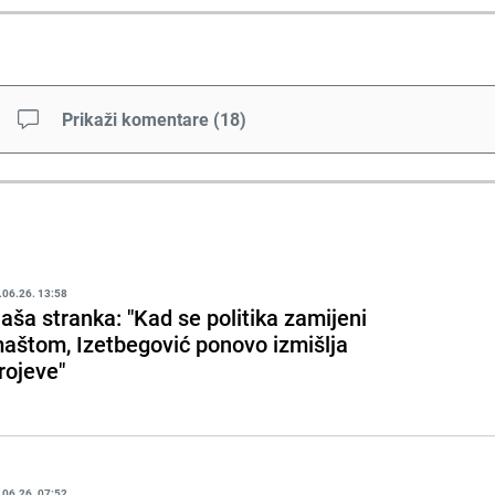
Prikaži komentare
(
18
)
.06.26. 13:58
aša stranka: "Kad se politika zamijeni
aštom, Izetbegović ponovo izmišlja
rojeve"
.06.26. 07:52