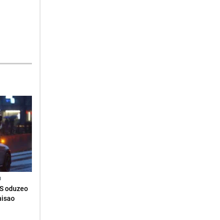
N
RS oduzeo
nisao