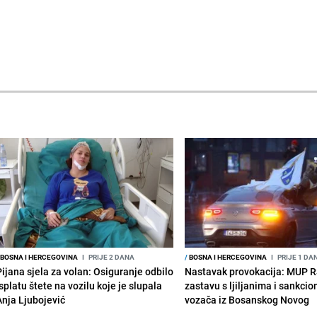
BOSNA I HERCEGOVINA
I
PRIJE 2 DANA
/
BOSNA I HERCEGOVINA
I
PRIJE 1 DA
Pijana sjela za volan: Osiguranje odbilo
Nastavak provokacija: MUP 
splatu štete na vozilu koje je slupala
zastavu s ljiljanima i sankcio
Anja Ljubojević
vozača iz Bosanskog Novog