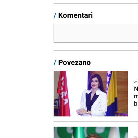
/
Komentari
/
Povezano
24
N
m
b
24