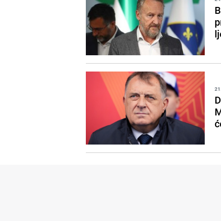
B
p
l
21
D
M
ć