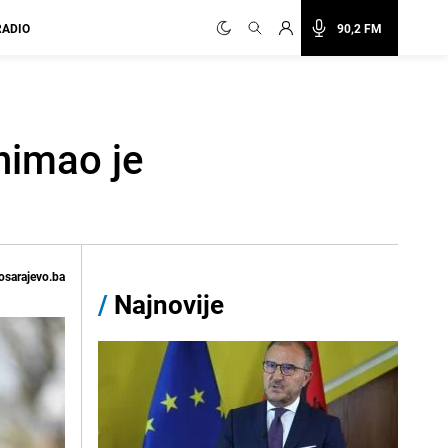
RADIO
90,2 FM
nimao je
osarajevo.ba
/
Najnovije