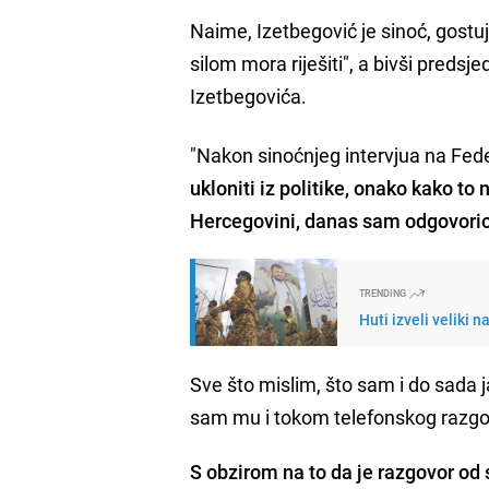
Naime, Izetbegović je sinoć, gostuj
silom mora riješiti", a bivši preds
Izetbegovića.
"Nakon sinoćnjeg intervjua na Feder
ukloniti iz politike, onako kako to
Hercegovini, danas sam odgovorio 
TRENDING
Huti izveli veliki
Sve što mislim, što sam i do sada ja
sam mu i tokom telefonskog razgo
S obzirom na to da je razgovor o