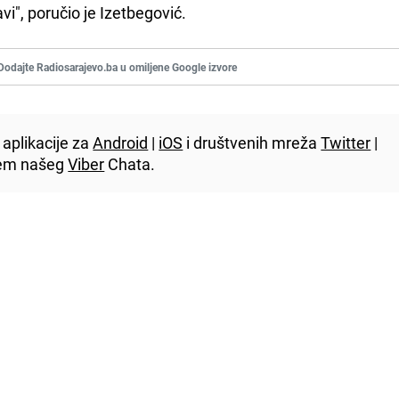
avi", poručio je Izetbegović.
Dodajte Radiosarajevo.ba u omiljene Google izvore
aplikacije za
Android
|
iOS
i društvenih mreža
Twitter
|
utem našeg
Viber
Chata.