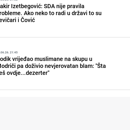
akir Izetbegović: SDA nije pravila
robleme. Ako neko to radi u državi to su
jevičari i Čović
.06.26. 21:45
odik vrijeđao muslimane na skupu u
odriči pa doživio nevjerovatan blam: "Šta
eš ovdje...dezerter"