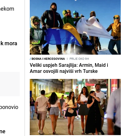
k nekom
ik mora
i
/
BOSNA I HERCEGOVINA
I
PRIJE OKO 9H
Veliki uspjeh Sarajlija: Armin, Maid i
Amar osvojili najviši vrh Turske
 ponovio
 ne