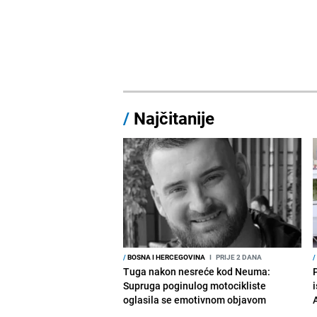
/
Najčitanije
/
BOSNA I HERCEGOVINA
I
PRIJE 2 DANA
/
Tuga nakon nesreće kod Neuma:
Supruga poginulog motocikliste
i
oglasila se emotivnom objavom