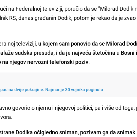
ući na Federalnoj televiziji, poručio da se "Milorad Dodi
jednik RS, danas građanin Dodik, potom je rekao da je zvao
alnoj televiziji,
u kojem sam ponovio da se Milorad Dod
 nalaže sudska presuda, i da je najveća štetočina u Bosni 
na njegov nervozni telefonski poziv
.
 napad na dvije pokrajine: Najmanje 30 vojnika poginulo
vno govorio o njemu i njegovoj politici, pa i više od toga,
vora.
d strane Dodika očigledno sniman, pozivam ga da snimak