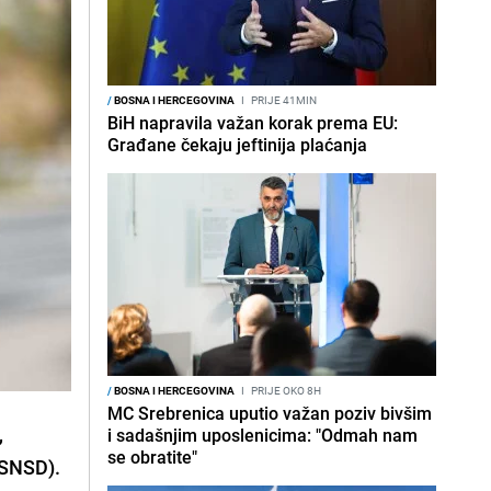
/
BOSNA I HERCEGOVINA
I
PRIJE 41MIN
BiH napravila važan korak prema EU:
Građane čekaju jeftinija plaćanja
/
BOSNA I HERCEGOVINA
I
PRIJE OKO 8H
MC Srebrenica uputio važan poziv bivšim
,
i sadašnjim uposlenicima: "Odmah nam
se obratite"
(SNSD).