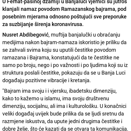
U Ferhat-pašinoj džamiji u Banjaluci vjernici su jutros
klanjali namaz povodom Ramazanskog bajrama
, pod
posebnim mjerama odnosno poštujući sve preporuke
za suzbijanje širenja koronavirusa.
Nusret Abdibegović
, muftija banjalučki u obraćanju
medijima nakon bajram-namaza iskoristio je priliku da
se zahvali svima koju su uputili čestitke povodom
ramazana i Bajrama, konstatujući da te čestitke ne
samo po broju, nego i po važnosti i po ljudima koji su iz
struktura poslali čestitke, pokazuju da se u Banja Luci
događaju pozitivne vibracije i kretanja.
"Bajram ima svoju i i vjersku, ibadetsku dimenziju,
kako to kažemo u islamu, ima svoju društvenu
dimenziju, socijalnu, ali ima i kulturološku. U konačnici
veliki događaj uvijek bude prilika da se ljudi sretnu da
razmjene iskustva, da upute jedni drugima čestitke i
dobre želje, što će kazati da se otvara ta komunikacija.