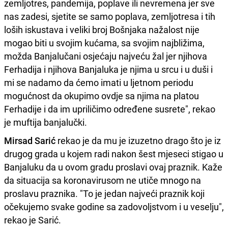
zemljotres, pandemija, poplave ili nevremena jer sve
nas zadesi, sjetite se samo poplava, zemljotresa i tih
loših iskustava i veliki broj Bošnjaka nažalost nije
mogao biti u svojim kućama, sa svojim najbližima,
možda Banjalučani osjećaju najveću žal jer njihova
Ferhadija i njihova Banjaluka je njima u srcu i u duši i
mi se nadamo da ćemo imati u ljetnom periodu
mogućnost da okupimo ovdje sa njima na platou
Ferhadije i da im upriličimo određene susrete", rekao
je muftija banjalučki.
Mirsad Sarić
rekao je da mu je izuzetno drago što je iz
drugog grada u kojem radi nakon šest mjeseci stigao u
Banjaluku da u ovom gradu proslavi ovaj praznik. Kaže
da situacija sa koronavirusom ne utiče mnogo na
proslavu praznika. "To je jedan najveći praznik koji
očekujemo svake godine sa zadovoljstvom i u veselju",
rekao je Sarić.