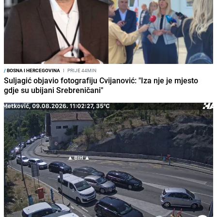
/
BOSNA I HERCEGOVINA
I
PRIJE 44MIN
Suljagić objavio fotografiju Cvijanović: "Iza nje je mjesto
gdje su ubijani Srebreničani"