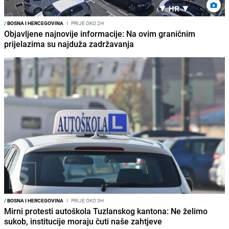
/
BOSNA I HERCEGOVINA
I
PRIJE OKO 2H
Objavljene najnovije informacije: Na ovim graničnim
prijelazima su najduža zadržavanja
/
BOSNA I HERCEGOVINA
I
PRIJE OKO 3H
Mirni protesti autoškola Tuzlanskog kantona: Ne želimo
sukob, institucije moraju čuti naše zahtjeve