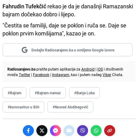
Fahrudin Tufekčić
rekao je da je današnji Ramazanski
bajram dočekao dobro i lijepo.
"Čestita se familiji, daje se poklon i ruča se. Daje se
poklon prvim komšijama", kazao je on.
Dodajte Radiosarajevo.ba u omiljene Google izvore
Radiosarajevo.ba
pratite putem aplikacije za
Android
|
iOS
i društvenih
mreža
Twitter
|
Facebook
|
Instagram
, kao i putem našeg
Viber
Chata.
#Bajram
#Bajram-namaz
#Banja Luka
#koronavirus u BiH
#Nusred Abdibegović