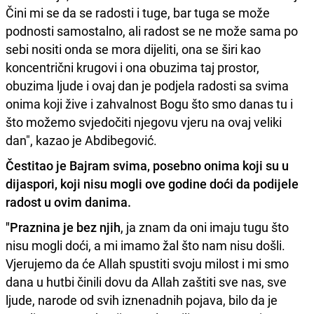
Čini mi se da se radosti i tuge, bar tuga se može
podnosti samostalno, ali radost se ne može sama po
sebi nositi onda se mora dijeliti, ona se širi kao
koncentrični krugovi i ona obuzima taj prostor,
obuzima ljude i ovaj dan je podjela radosti sa svima
onima koji žive i zahvalnost Bogu što smo danas tu i
što možemo svjedočiti njegovu vjeru na ovaj veliki
dan", kazao je Abdibegović.
Čestitao je Bajram svima, posebno onima koji su u
dijaspori, koji nisu mogli ove godine doći da podijele
radost u ovim danima.
"Praznina je bez njih
, ja znam da oni imaju tugu što
nisu mogli doći, a mi imamo žal što nam nisu došli.
Vjerujemo da će Allah spustiti svoju milost i mi smo
dana u hutbi činili dovu da Allah zaštiti sve nas, sve
ljude, narode od svih iznenadnih pojava, bilo da je