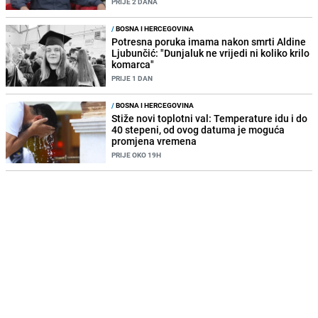
PRIJE 2 DANA
/
BOSNA I HERCEGOVINA
Potresna poruka imama nakon smrti Aldine
Ljubunčić: "Dunjaluk ne vrijedi ni koliko krilo
komarca"
PRIJE 1 DAN
/
BOSNA I HERCEGOVINA
Stiže novi toplotni val: Temperature idu i do
40 stepeni, od ovog datuma je moguća
promjena vremena
PRIJE OKO 19H