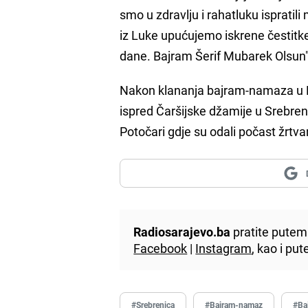
smo u zdravlju i rahatluku isprat
iz Luke upućujemo iskrene čestitk
dane. Bajram Šerif Mubarek Olsun",
Nakon klananja bajram-namaza u Bij
ispred Čaršijske džamije u Srebreni
Potočari gdje su odali počast žrt
Radiosarajevo.ba
pratite putem 
Facebook
|
Instagram
, kao i p
#Srebrenica
#Bajram-namaz
#Ba