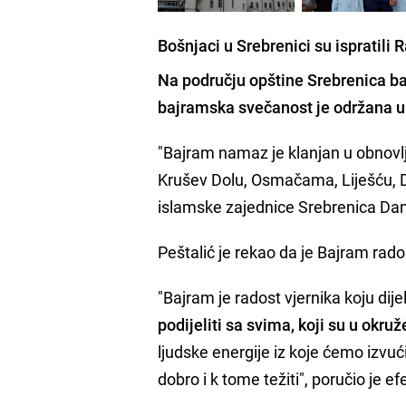
Bošnjaci u Srebrenici su ispratili
Na području opštine Srebrenica b
bajramska svečanost je održana u B
"Bajram namaz je klanjan u obnovl
Krušev Dolu, Osmačama, Liješću, D
islamske zajednice Srebrenica Dami
Peštalić je rekao da je Bajram rados
"Bajram je radost vjernika koju di
podijeliti sa svima, koji su u okruž
ljudske energije iz koje ćemo izvuć
dobro i k tome težiti", poručio je ef