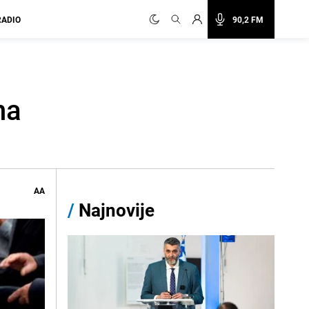
RADIO
90,2 FM
na
AA
/
Najnovije