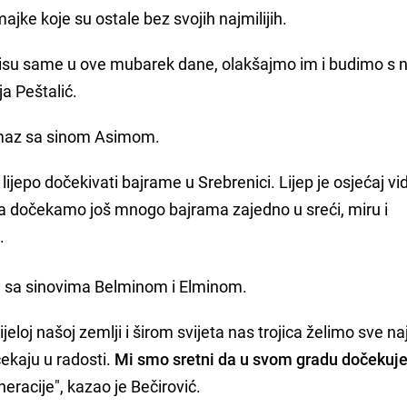
jke koje su ostale bez svojih najmilijih.
isu same u ove mubarek dane, olakšajmo im i budimo s n
ja Peštalić.
amaz sa sinom Asimom.
 lijepo dočekivati bajrame u Srebrenici. Lijep je osjećaj vid
 dočekamo još mnogo bajrama zajedno u sreći, miru i
.
 sa sinovima Belminom i Elminom.
loj našoj zemlji i širom svijeta nas trojica želimo sve naj
ekaju u radosti.
Mi smo sretni da u svom gradu dočeku
eneracije", kazao je Bečirović.