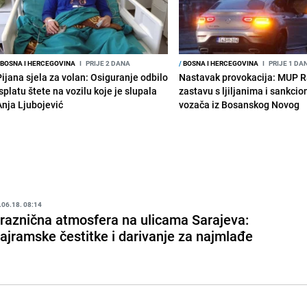
BOSNA I HERCEGOVINA
I
PRIJE 2 DANA
/
BOSNA I HERCEGOVINA
I
PRIJE 1 DA
Pijana sjela za volan: Osiguranje odbilo
Nastavak provokacija: MUP 
splatu štete na vozilu koje je slupala
zastavu s ljiljanima i sankcio
Anja Ljubojević
vozača iz Bosanskog Novog
.06.18. 08:14
raznična atmosfera na ulicama Sarajeva:
ajramske čestitke i darivanje za najmlađe