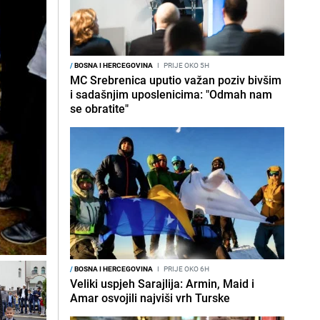
/
BOSNA I HERCEGOVINA
I
PRIJE OKO 5H
MC Srebrenica uputio važan poziv bivšim
i sadašnjim uposlenicima: "Odmah nam
se obratite"
/
BOSNA I HERCEGOVINA
I
PRIJE OKO 6H
Veliki uspjeh Sarajlija: Armin, Maid i
Amar osvojili najviši vrh Turske