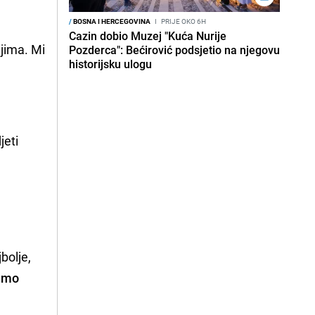
/
BOSNA I HERCEGOVINA
I
PRIJE OKO 6H
Cazin dobio Muzej "Kuća Nurije
jima. Mi
Pozderca": Bećirović podsjetio na njegovu
historijsku ulogu
jeti
bolje,
jemo