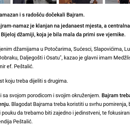
 Ramazan i s radošću dočekali Bajram.
ajram-namaz je klanjan na jedanaest mjesta
, a centraln
ijeloj džamiji, koja je bila mala da primi sve vjernike.
jenim džamijama u Potočarima, Sućesci, Slapovićima, Lu
obraku, Daljegošti i Osatu", kazao je glavni imam Medžli
r ef. Peštalić.
t koju treba dijeliti s drugima.
jeli sa svojom porodicom i svojim okruženjem.
Bajram treb
enju.
Blagodat Bajrama treba koristiti u svrhu pomirenja, 
i pouku da trebamo biti zajedno i jedinstveni, te fokusiran
endija Peštalić.