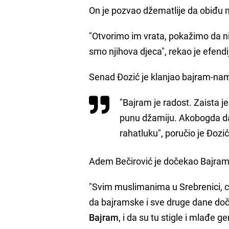
On je pozvao džematlije da obiđu ma
"Otvorimo im vrata, pokažimo da n
smo njihova djeca", rekao je efendi
Senad Đozić je klanjao bajram-n
"Bajram je radost. Zaista je
punu džamiju. Akobogda da
rahatluku", poručio je Đozić
Adem Bečirović je dočekao Bajram
"Svim muslimanima u Srebrenici, cije
da bajramske i sve druge dane doč
Bajram
, i da su tu stigle i mlađe g