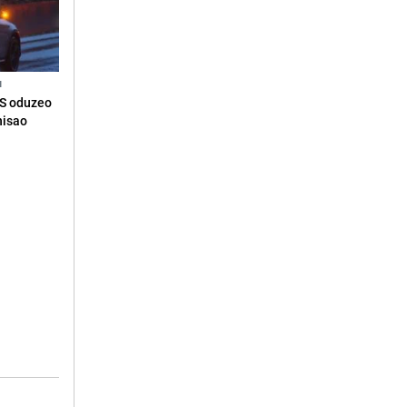
N
RS oduzeo
nisao