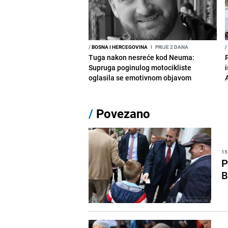
/
BOSNA I HERCEGOVINA
I
PRIJE 2 DANA
/
Tuga nakon nesreće kod Neuma:
Supruga poginulog motocikliste
i
oglasila se emotivnom objavom
/
Povezano
15
P
B