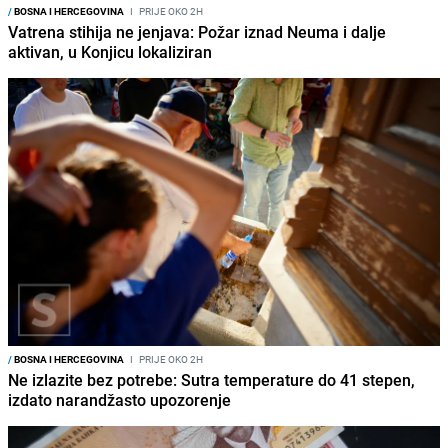
/
BOSNA I HERCEGOVINA
I
PRIJE OKO 2H
Vatrena stihija ne jenjava: Požar iznad Neuma i dalje
aktivan, u Konjicu lokaliziran
/
BOSNA I HERCEGOVINA
I
PRIJE OKO 2H
Ne izlazite bez potrebe: Sutra temperature do 41 stepen,
izdato narandžasto upozorenje