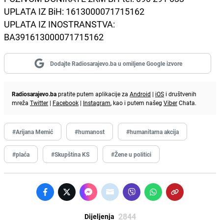
UPLATA IZ BiH: 1613000071715162
UPLATA IZ INOSTRANSTVA:
BA391613000071715162
Dodajte Radiosarajevo.ba u omiljene Google izvore
Radiosarajevo.ba
pratite putem aplikacije za
Android
|
iOS
i društvenih
mreža
Twitter
|
Facebook
|
Instagram
, kao i putem našeg
Viber
Chata.
#Arijana Memić
#humanost
#humanitarna akcija
#plaća
#Skupština KS
#Žene u politici
2844
Dijeljenja