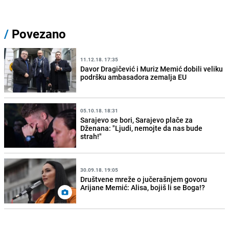
/
Povezano
11.12.18. 17:35
Davor Dragičević i Muriz Memić dobili veliku
podršku ambasadora zemalja EU
05.10.18. 18:31
Sarajevo se bori, Sarajevo plače za
Dženana: "Ljudi, nemojte da nas bude
strah!"
30.09.18. 19:05
Društvene mreže o jučerašnjem govoru
Arijane Memić: Alisa, bojiš li se Boga!?