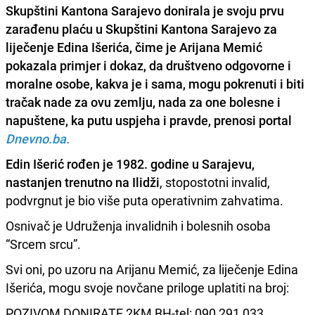
Skupštini Kantona Sarajevo
donirala je svoju prvu
zarađenu plaću u Skupštini Kantona Sarajevo za
liječenje Edina Išerića
, čime je Arijana Memić
pokazala primjer i dokaz, da društveno odgovorne i
moralne osobe, kakva je i sama, mogu pokrenuti i biti
tračak nade za ovu zemlju, nada za one bolesne i
napuštene, ka putu uspjeha i pravde, prenosi portal
Dnevno.ba.
Edin Išerić rođen je 1982. godine u Sarajevu,
nastanjen trenutno na Ilidži
, stopostotni invalid,
podvrgnut je bio više puta operativnim zahvatima.
Osnivač je Udruženja invalidnih i bolesnih osoba
“Srcem srcu”.
Svi oni, po uzoru na Arijanu Memić, za liječenje Edina
Išerića, mogu svoje novčane priloge uplatiti na broj:
POZIVOM DONIRATE 2KM BH-tel: 090 291 033