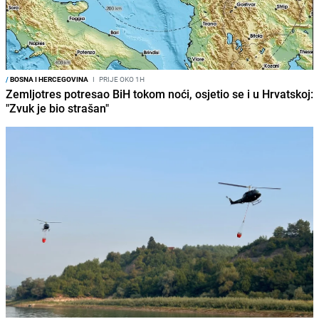
/
BOSNA I HERCEGOVINA
I
PRIJE OKO 1H
Zemljotres potresao BiH tokom noći, osjetio se i u Hrvatskoj:
"Zvuk je bio strašan"