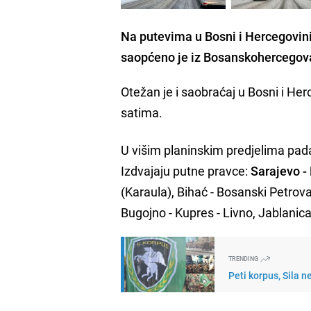
Na putevima u Bosni i Hercegovin
saopćeno je iz Bosanskohercegov
Otežan je i saobraćaj u Bosni i He
satima.
U višim planinskim predjelima pada
Izdvajaju putne pravce:
Sarajevo -
(Karaula), Bihać - Bosanski Petrova
Bugojno - Kupres - Livno, Jablanica 
TRENDING
Peti korpus, Sila 