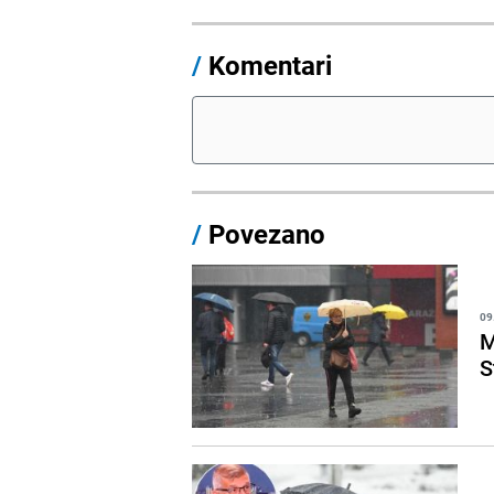
/
Komentari
/
Povezano
09
M
S