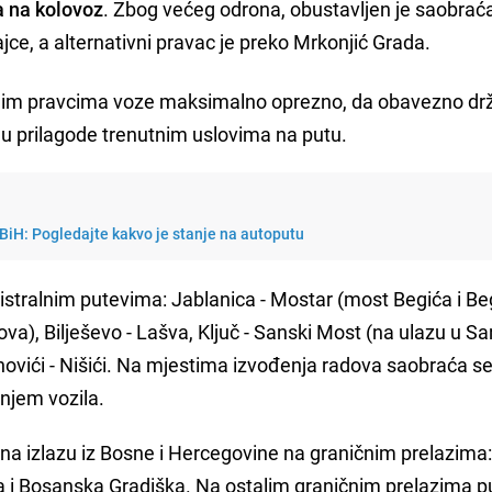
 na kolovoz
. Zbog većeg odrona, obustavljen je saobrać
jce, a alternativni pravac je preko Mrkonjić Grada.
nim pravcima voze maksimalno oprezno, da obavezno dr
ju prilagode trenutnim uslovima na putu.
BiH: Pogledajte kakvo je stanje na autoputu
istralnim putevima: Jablanica - Mostar (most Begića i Be
va), Bilješevo - Lašva, Ključ - Sanski Most (na ulazu u Sa
ovići - Nišići. Na mjestima izvođenja radova saobraća s
njem vozila.
 na izlazu iz Bosne i Hercegovine na graničnim prelazima:
 i Bosanska Gradiška. Na ostalim graničnim prelazima p