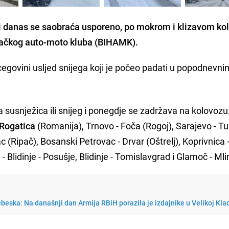
i danas se saobraća usporeno, po mokrom i klizavom ko
ačkog auto-moto kluba (BIHAMK).
rcegovini usljed snijega koji je počeo padati u popodnevni
 susnježica ili snijeg i ponegdje se zadržava na kolovozu
 Rogatica
(Romanija), Trnovo - Foča (Rogoj), Sarajevo - Tu
c (Ripač), Bosanski Petrovac - Drvar (Oštrelj), Koprivnica 
- Blidinje - Posušje, Blidinje - Tomislavgrad i Glamoč - Mli
nebeska: Na današnji dan Armija RBiH porazila je izdajnike u Velikoj Kla