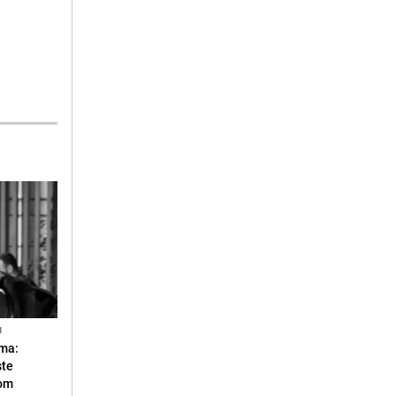
N
ma:
ste
vom