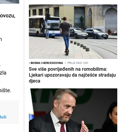
lovozu,
m
.
/
BOSNA I HERCEGOVINA
I
PRIJE OKO 10H
Sve više povrijeđenih na romobilima:
zla
Ljekari upozoravaju da najčešće stradaju
djeca
-
nište.
duši