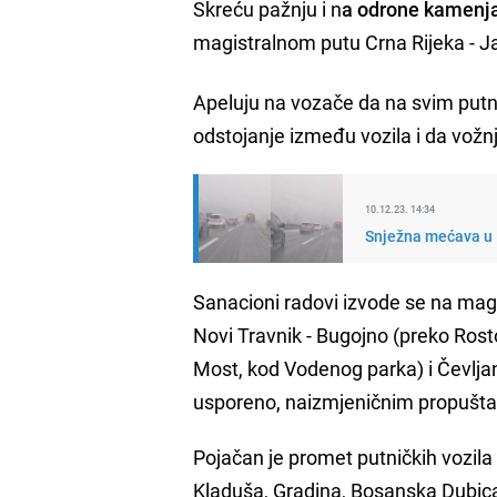
Skreću pažnju i n
a odrone kamenja
magistralnom putu Crna Rijeka - Ja
Apeluju na vozače da na svim put
odstojanje između vozila i da vožn
10.12.23. 14:34
Snježna mećava u 
Sanacioni radovi izvode se na mag
Novi Travnik - Bugojno (preko Rosto
Most, kod Vodenog parka) i Čevljan
usporeno, naizmjeničnim propušta
Pojačan je promet putničkih vozila
Kladuša, Gradina, Bosanska Dubica