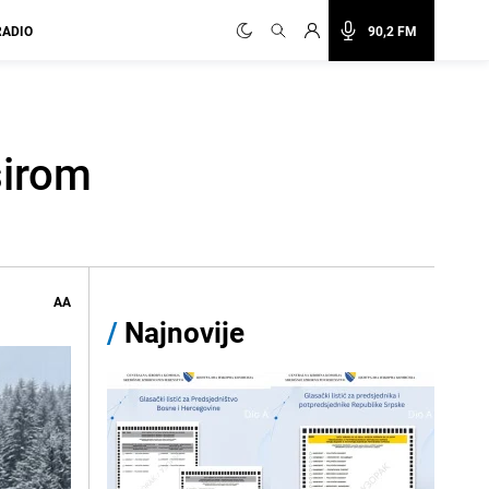
RADIO
90,2 FM
širom
AA
/
Najnovije