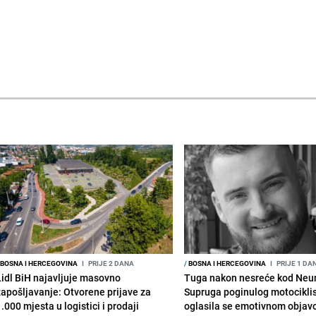
BOSNA I HERCEGOVINA
I
PRIJE 2 DANA
/
BOSNA I HERCEGOVINA
I
PRIJE 1 DA
Lidl BiH najavljuje masovno
Tuga nakon nesreće kod Neu
zapošljavanje: Otvorene prijave za
Supruga poginulog motocikli
.000 mjesta u logistici i prodaji
oglasila se emotivnom obja