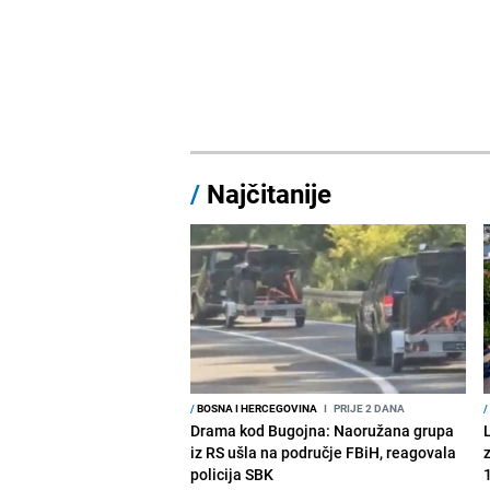
/
Najčitanije
/
BOSNA I HERCEGOVINA
I
PRIJE 2 DANA
/
Drama kod Bugojna: Naoružana grupa
iz RS ušla na područje FBiH, reagovala
policija SBK
1