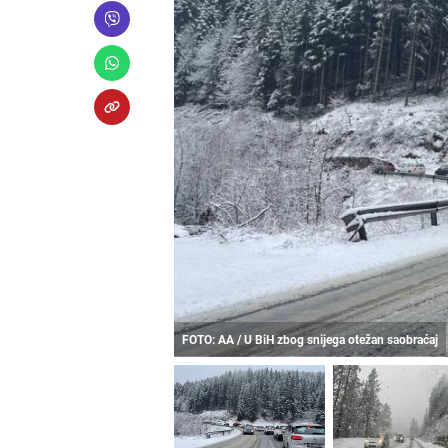
FOTO: AA / U BiH zbog snijega otežan saobraćaj