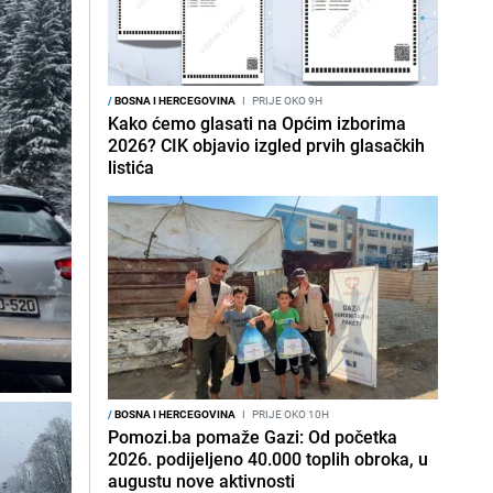
/
BOSNA I HERCEGOVINA
I
PRIJE OKO 9H
Kako ćemo glasati na Općim izborima
2026? CIK objavio izgled prvih glasačkih
listića
/
BOSNA I HERCEGOVINA
I
PRIJE OKO 10H
Pomozi.ba pomaže Gazi: Od početka
2026. podijeljeno 40.000 toplih obroka, u
augustu nove aktivnosti