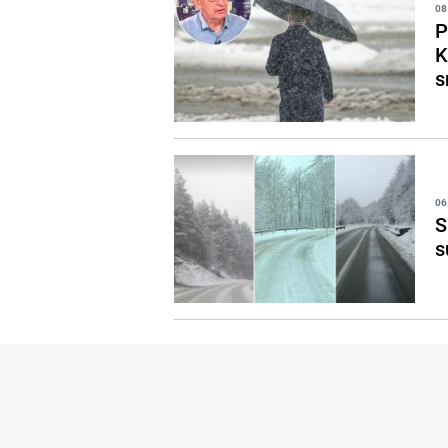
08
P
K
s
06
S
s