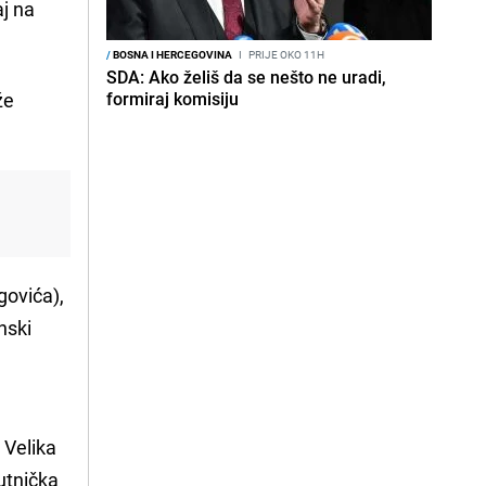
aj na
/
BOSNA I HERCEGOVINA
I
PRIJE OKO 11H
SDA: Ako želiš da se nešto ne uradi,
že
formiraj komisiju
govića),
nski
e
 Velika
utnička