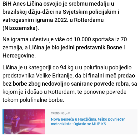
BiH Anes Ličina osvojio je srebrnu medalju u
brazilskoj džiju-džici na Svjetskim policijskim i
vatrogasnim igrama 2022. u Rotterdamu
(Nizozemska).
Na igrama učestvuje više od 10.000 sportaša iz 70
zemalja, a
Ličina je bio jedini predstavnik Bosne i
Hercegovine
.
Ličina je u kategoriji do 94 kg u u polufinalu pobijedio
predstavnika Velike Britanije, da bi
finalni meč predao
bez borbe zbog nedovoljno sanirane povrede rebra
, sa
kojom je i došao u Rotterdam, te ponovne povrede
tokom polufinalne borbe.
TRENDING
Nova nesreća u Hadžićima, teško povrijeđen
motociklista: Oglasio se MUP KS