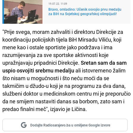
19.07.22. 11:09
Bravo, omladino: Učenik osvojio prvu medalju
za BiH na Svjetskoj geografskoj olimpijadi!
"Prije svega, moram zahvaliti i direktoru Direkcije za
koordinaciju policijskih tijela BiH Mirsadu Viliću, koji
mene kao i ostale sportiste jako podržava i ima
razumijevanja za sve sportske aktivnosti koje
upražnjavaju pripadnici Direkcije.
Sretan sam da sam
uspio osvojiti srebrnu medalju
ali istovremeno žalim
što nisam u mogućnosti i što neću moći da se
takmičim u džudo-u koji je na programu za dva dana,
službeni doktor u medicinskom centru mi je preporučio
da ne smijem nastaviti danas sa borbom, zato sam i
predao finalni meč", izjavio je Ličina.
Dodajte Radiosarajevo.ba u omiljene Google izvore