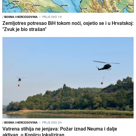
/
BOSNA I HERCEGOVINA
I
PRIJE OKO 1H
Zemljotres potresao BiH tokom noći, osjetio se i u Hrvatskoj:
"Zvuk je bio strašan"
/
BOSNA I HERCEGOVINA
I
PRIJE OKO 2H
Vatrena stihija ne jenjava: Požar iznad Neuma i dalje
aktivan, u Konjicu lokaliziran