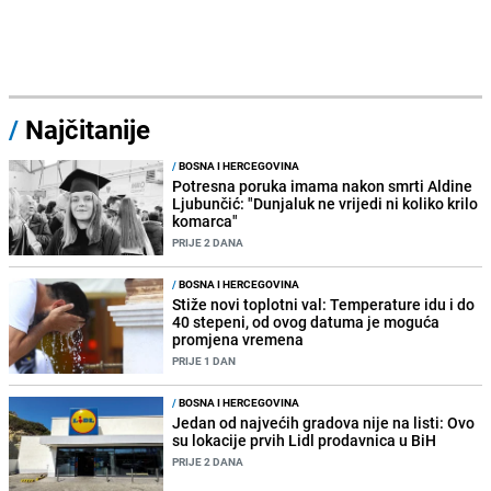
/
Najčitanije
/
BOSNA I HERCEGOVINA
Potresna poruka imama nakon smrti Aldine
Ljubunčić: "Dunjaluk ne vrijedi ni koliko krilo
komarca"
PRIJE 2 DANA
/
BOSNA I HERCEGOVINA
Stiže novi toplotni val: Temperature idu i do
40 stepeni, od ovog datuma je moguća
promjena vremena
PRIJE 1 DAN
/
BOSNA I HERCEGOVINA
Jedan od najvećih gradova nije na listi: Ovo
su lokacije prvih Lidl prodavnica u BiH
PRIJE 2 DANA