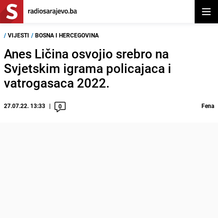
Otvor
/
VIJESTI
/
BOSNA I HERCEGOVINA
Anes Ličina osvojio srebro na
Svjetskim igrama policajaca i
vatrogasaca 2022.
27.07.22. 13:33
Fena
0