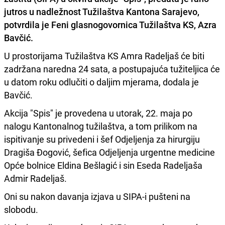
jutros u nadležnost Tužilaštva Kantona Sarajevo,
potvrdila je Feni glasnogovornica Tužilaštva KS,
Azra
Bavčić.
U prostorijama Tužilaštva KS Amra Radeljaš će biti
zadržana naredna 24 sata, a postupajuća tužiteljica će
u datom roku odlučiti o daljim mjerama, dodala je
Bavčić.
Akcija "Spis" je provedena u utorak, 22. maja po
nalogu Kantonalnog tužilaštva, a tom prilikom na
ispitivanje su privedeni i šef Odjeljenja za hirurgiju
Dragiša Đogović, šefica Odjeljenja urgentne medicine
Opće bolnice Eldina Bešlagić i sin Eseda Radeljaša
Admir Radeljaš.
Oni su nakon davanja izjava u SIPA-i pušteni na
slobodu.