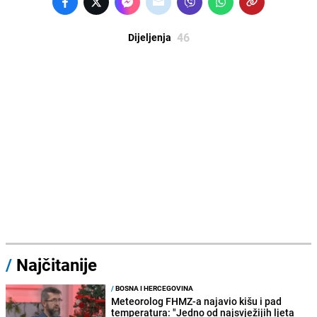
46
Dijeljenja
/
Najčitanije
/
BOSNA I HERCEGOVINA
Meteorolog FHMZ-a najavio kišu i pad
temperatura: "Jedno od najsvježijih ljeta