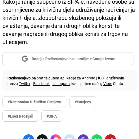
Kako je ranije saopćeno iz SIPA-e, navedene osobe su
osumnjičene za krivična djela udruživanje radi činjenja
krivičnih djela, zloupotrebu službenog položaja ili
ovlaštenja, davanje dara i drugih oblika koristi te
davanje nagrade ili drugog oblika koristi za trgovinu
utjecajem.
Dodajte Radiosarajevo.ba u omiljene Google izvore
Radiosarajevo.ba
pratite putem aplikacije za
Android
|
iOS
i društvenih
mreža
Twitter
|
Facebook
|
Instagram
, kao i putem našeg
Viber
Chata.
#Kantonalno tužilaštvo Sarajevo
#Sarajevo
#Esed Radeljaš
#SIPA