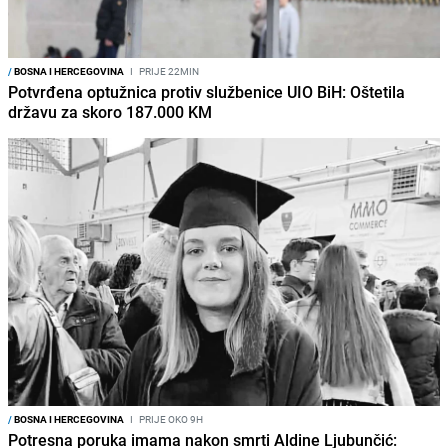
/
BOSNA I HERCEGOVINA
I
PRIJE 22MIN
Potvrđena optužnica protiv službenice UIO BiH: Oštetila
državu za skoro 187.000 KM
/
BOSNA I HERCEGOVINA
I
PRIJE OKO 9H
Potresna poruka imama nakon smrti Aldine Ljubunčić: