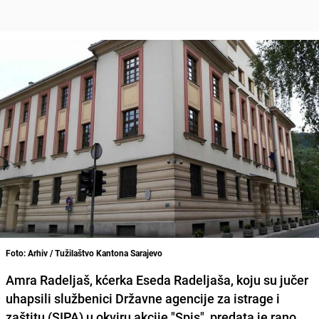
Foto: Arhiv / Tužilaštvo Kantona Sarajevo
Amra Radeljaš, kćerka Eseda Radeljaša, koju su jučer
uhapsili službenici Državne agencije za istrage i
zaštitu (SIPA) u okviru akcije "Spis", predata je rano