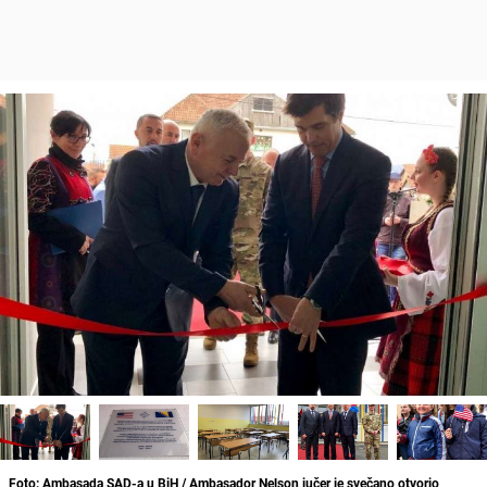
Foto: Ambasada SAD-a u BiH / Ambasador Nelson jučer je svečano otvorio