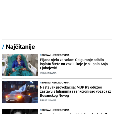
/
Najčitanije
/
BOSNA I HERCEGOVINA
Pijana sjela za volan: Osiguranje odbilo
isplatu štete na vozilu koje je slupala Anja
Ljubojević
PRIJE 2 DANA
/
BOSNA I HERCEGOVINA
Nastavak provokacija: MUP RS oduzeo
zastavu s ljiljanima i sankcionisao vozača iz
Bosanskog Novog
PRIJE 2 DANA
/
BOSNA I HERCEGOVINA