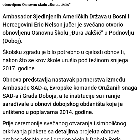
obnovljenu Osnovnu školu „Đura Jakšić“
Ambasador Sjedinjenih Američkih Država u Bosni i
Hercegovini
Eric Nelson
jučer je svečano otvorio
obnovljenu
Osnovnu školu „Đura Jakšić“
u Podnovlju
(Doboj).
Školsku zgradu je bilo potrebno u cjelosti obnoviti,
nakon što se krov škole urušio pod težinom snijega
2017. godine.
Obnova predstavlja nastavak partnerstva između
Ambasade SAD-a, Evropske komande Oružanih snaga
SAD-a i Grada Doboja, a te institucije su i ranije
sarađivale u obnovi dobojskog obdaništa koje je
uništeno u poplavama 2014. godine.
Prije ceremonije svečanog otvaranja i simboličnog
otkrivanja plakete sa detaljima projekta obnove,
ambasador Nelson i gradonačelnik Doboja Boris