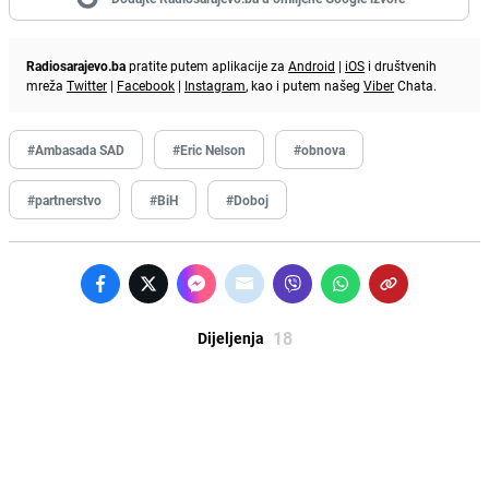
Radiosarajevo.ba
pratite putem aplikacije za
Android
|
iOS
i društvenih
mreža
Twitter
|
Facebook
|
Instagram
, kao i putem našeg
Viber
Chata.
#Ambasada SAD
#Eric Nelson
#obnova
#partnerstvo
#BiH
#Doboj
18
Dijeljenja