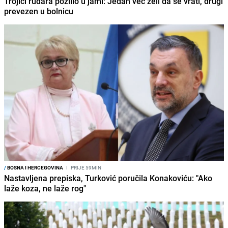
Trojici rudara pozlilo u jami: Jedan već želi da se vrati, drugi
prevezen u bolnicu
/
BOSNA I HERCEGOVINA
I
PRIJE 59MIN
Nastavljena prepiska, Turković poručila Konakoviću: "Ako
laže koza, ne laže rog"