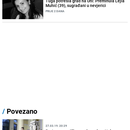
Tuga potresla grad na Uni: Preminula Lejla
Muhić (39), sugrađani u nevjerici
PRIJE 2 DANA
/
Povezano
27.03.19. 20:29