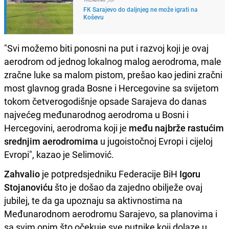
FK Sarajevo do daljnjeg ne može igrati na
Koševu
"Svi možemo biti ponosni na put i razvoj koji je ovaj
aerodrom od jednog lokalnog malog aerodroma, male
zračne luke sa malom pistom, prešao kao jedini zračni
most glavnog grada Bosne i Hercegovine sa svijetom
tokom četverogodišnje opsade Sarajeva do danas
najvećeg međunarodnog aerodroma u Bosni i
Hercegovini, aerodroma koji je
među najbrže rastućim
srednjim aerodromima
u jugoistočnoj Evropi i cijeloj
Evropi", kazao je Selimović.
Zahvalio
je potpredsjedniku Federacije BiH
Igoru
Stojanoviću
što je došao da zajedno obilježe ovaj
jubilej, te da ga upoznaju sa aktivnostima na
Međunarodnom aerodromu Sarajevo, sa planovima i
sa svim onim što očekuje sve putnike koji dolaze u