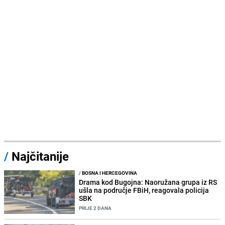
/
Najčitanije
/
BOSNA I HERCEGOVINA
Drama kod Bugojna: Naoružana grupa iz RS
ušla na područje FBiH, reagovala policija
SBK
PRIJE 2 DANA