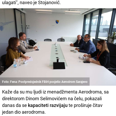
ulagati", naveo je Stojanović.
Foto: Fena: Pootpredsjednik FBiH posjetio Aerodrom Sarajevo
Kaže da su mu ljudi iz menadžmenta Aerodroma, sa
direktorom Dinom Selimovićem na čelu, pokazali
danas da se
kapaciteti razvijaju
te proširuje čitav
jedan dio aerodroma.