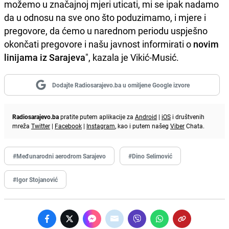
možemo u značajnoj mjeri uticati, mi se ipak nadamo
da u odnosu na sve ono što poduzimamo, i mjere i
pregovore, da ćemo u narednom periodu uspješno
okončati pregovore i našu javnost informirati o
novim
linijama iz Sarajeva
", kazala je Vikić-Musić.
Dodajte Radiosarajevo.ba u omiljene Google izvore
Radiosarajevo.ba
pratite putem aplikacije za
Android
|
iOS
i društvenih
mreža
Twitter
|
Facebook
|
Instagram
, kao i putem našeg
Viber
Chata.
#Međunarodni aerodrom Sarajevo
#Dino Selimović
#Igor Stojanović