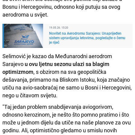
Bosnu i Hercegovinu, odnosno koji putuju sa ovog
aerodroma u svijet.
19.05.26. 15:20
Novitet na Aerodromu Sarajevo: Unaprijeđen
sistem upravljanja letovima, pogledajte o čemu
je riječ
Selimović je kazao da Međunarodni aerodrom
Sarajevo
u ovu ljetnu sezonu ulazi sa blagim
optimizmom
, s obzirom na sva geopolitička
dešavanja, primarno na Bliskom Istoku, koja značajno
utiču na avio-saobraćaj ne samo u Bosni i Hercegovini,
nego u čitavom svijetu.
"Taj jedan problem snabdijevanja aviogorivom,
odnosno kerozinom, je nešto što pomno pratimo i što
može u jednom dijelu da utiče na naše planove za ovu
godinu. Ali, optimistično gledamo u smislu novih