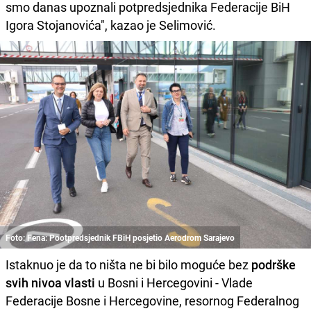
smo danas upoznali potpredsjednika Federacije BiH
Igora Stojanovića", kazao je Selimović.
Foto: Fena: Pootpredsjednik FBiH posjetio Aerodrom Sarajevo
Istaknuo je da to ništa ne bi bilo moguće bez
podrške
svih nivoa vlasti
u Bosni i Hercegovini - Vlade
Federacije Bosne i Hercegovine, resornog Federalnog