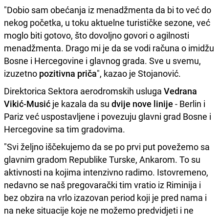
"Dobio sam obećanja iz menadžmenta da bi to već do
nekog početka, u toku aktuelne turističke sezone, već
moglo biti gotovo, što dovoljno govori o agilnosti
menadžmenta. Drago mi je da se vodi računa o imidžu
Bosne i Hercegovine i glavnog grada. Sve u svemu,
izuzetno
pozitivna priča
", kazao je Stojanović.
Direktorica Sektora aerodromskih usluga
Vedrana
Vikić-Musić
je kazala da su
dvije nove linije
- Berlin i
Pariz već uspostavljene i povezuju glavni grad Bosne i
Hercegovine sa tim gradovima.
"Svi željno iščekujemo da se po prvi put povežemo sa
glavnim gradom Republike Turske, Ankarom. To su
aktivnosti na kojima intenzivno radimo. Istovremeno,
nedavno se naš pregovarački tim vratio iz Riminija i
bez obzira na vrlo izazovan period koji je pred nama i
na neke situacije koje ne možemo predvidjeti i ne