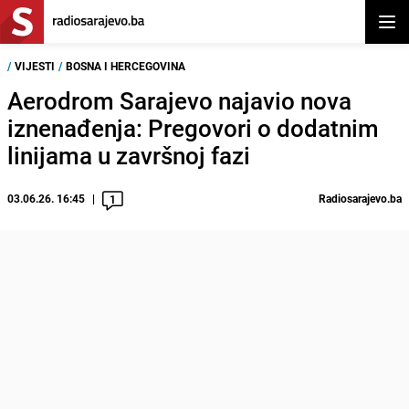
Otvor
/
VIJESTI
/
BOSNA I HERCEGOVINA
Aerodrom Sarajevo najavio nova
iznenađenja: Pregovori o dodatnim
linijama u završnoj fazi
03.06.26. 16:45
Radiosarajevo.ba
1