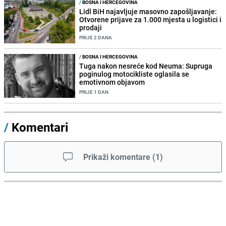
/
BOSNA I HERCEGOVINA
Lidl BiH najavljuje masovno zapošljavanje:
Otvorene prijave za 1.000 mjesta u logistici i
prodaji
PRIJE 2 DANA
/
BOSNA I HERCEGOVINA
Tuga nakon nesreće kod Neuma: Supruga
poginulog motocikliste oglasila se
emotivnom objavom
PRIJE 1 DAN
/
Komentari
Prikaži komentare
(
1
)