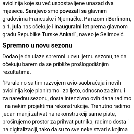
aviolinija koje su već uspostavljene unazad dva
mjeseca.
Sarajevo
smo
povezali
sa
glavnim
gradovima Francuske i Njemačke,
Parizom i Berlinom
,
a
1. jula
nas očekuje i
inauguralni let
prema
glavnom
gradu Republike Turske
Ankari
", naveo je Selimović.
Spremno u novu sezonu
Dodao je da ulaze spremni u ovu ljetnu sezonu, te da
očekuju barem da se približe prošlogodišnjim
rezultatima.
"Paralelno sa tim razvojem avio-saobraćaja i novih
aviolinija koje planiramo i za ljeto, odnosno za zimu i
za narednu sezonu, dosta intenzivno ovih dana radimo
i na nekim projektima rekonstrukcije. Trenutno radimo
jedan manji zahvat na rekonstrukciji same piste,
proširujemo prostor za prihvat putnika, radimo dosta i
na digitalizaciji, tako da su to sve neke stvari s kojima