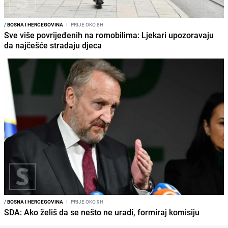
/
BOSNA I HERCEGOVINA
I
PRIJE OKO 8H
Sve više povrijeđenih na romobilima: Ljekari upozoravaju
da najčešće stradaju djeca
/
BOSNA I HERCEGOVINA
I
PRIJE OKO 9H
SDA: Ako želiš da se nešto ne uradi, formiraj komisiju