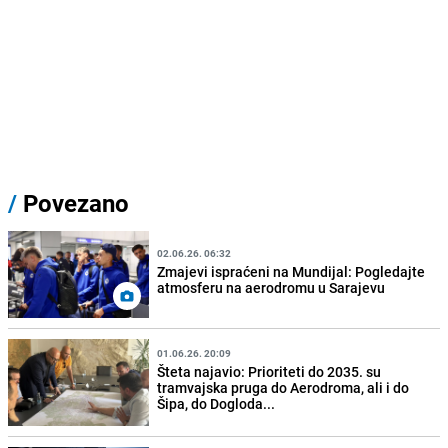
/
Povezano
02.06.26. 06:32
Zmajevi ispraćeni na Mundijal: Pogledajte
atmosferu na aerodromu u Sarajevu
01.06.26. 20:09
Šteta najavio: Prioriteti do 2035. su
tramvajska pruga do Aerodroma, ali i do
Šipa, do Dogloda...