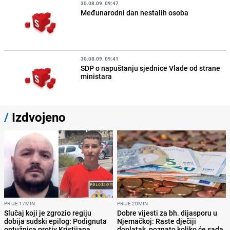
30.08.09. 09:47
Međunarodni dan nestalih osoba
30.08.09. 09:41
SDP o napuštanju sjednice Vlade od strane
ministara
/
Izdvojeno
PRIJE 17MIN
PRIJE 20MIN
Slučaj koji je zgrozio regiju
Dobre vijesti za bh. dijasporu u
dobija sudski epilog: Podignuta
Njemačkoj: Raste dječiji
optužnica protiv Kristijana
doplatak, poznato koliko će sada