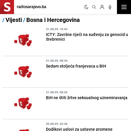
Otvor
/
Vijesti
/
Bosna i Hercegovina
31.08.09. 10:43
ICTY: Završne riječi na suđenju za genocid u
Srebrenici
31.08.09. 08:34
Sedam stoljeća franjevaca u BiH
31.08.09. 08:26
BiH ne štiti žrtve seksualnog uznemiravanja
30.08.09. 20:36
Dodikovi uslovi za ustavne promene