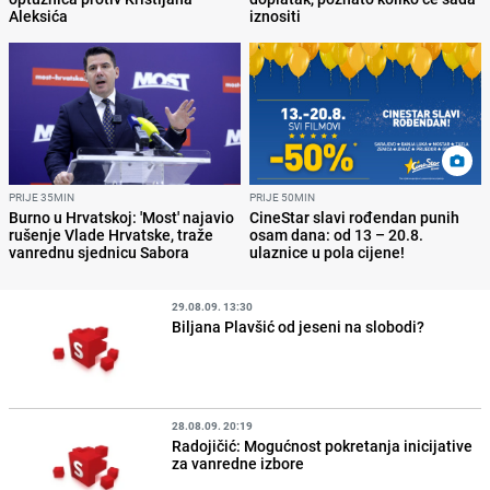
Aleksića
iznositi
PRIJE 35MIN
PRIJE 50MIN
Burno u Hrvatskoj: 'Most' najavio
CineStar slavi rođendan punih
rušenje Vlade Hrvatske, traže
osam dana: od 13 – 20.8.
vanrednu sjednicu Sabora
ulaznice u pola cijene!
29.08.09. 13:30
Biljana Plavšić od jeseni na slobodi?
28.08.09. 20:19
Radojičić: Mogućnost pokretanja inicijative
za vanredne izbore