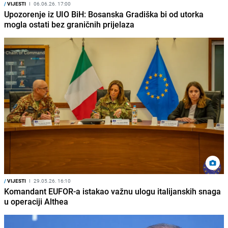
/
VIJESTI
I
06.06.26. 17:00
Upozorenje iz UIO BiH: Bosanska Gradiška bi od utorka
mogla ostati bez graničnih prijelaza
/
VIJESTI
I
29.05.26. 16:10
Komandant EUFOR-a istakao važnu ulogu italijanskih snaga
u operaciji Althea