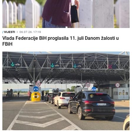
/
VIJESTI
I
06.07.26. 17:19
Vlada Federacije BiH proglasila 11. juli Danom žalosti u
FBiH