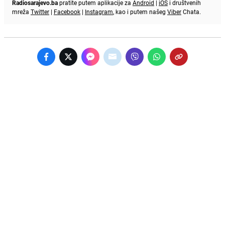
Radiosarajevo.ba
pratite putem aplikacije za
Android
|
iOS
i društvenih
mreža
Twitter
|
Facebook
|
Instagram
, kao i putem našeg
Viber
Chata.