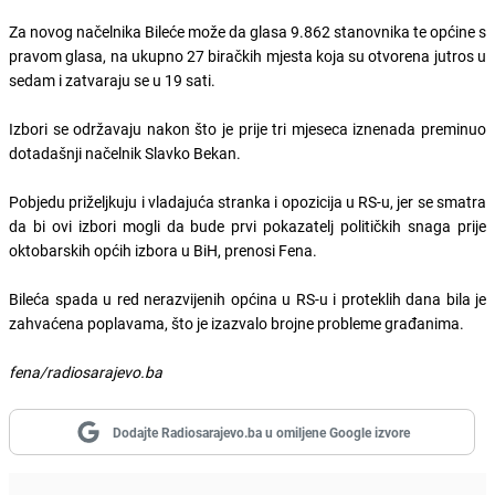
Za novog načelnika Bileće može da glasa 9.862 stanovnika te općine s
pravom glasa, na ukupno 27 biračkih mjesta koja su otvorena jutros u
sedam i zatvaraju se u 19 sati.
Izbori se održavaju nakon što je prije tri mjeseca iznenada preminuo
dotadašnji načelnik Slavko Bekan.
Pobjedu priželjkuju i vladajuća stranka i opozicija u RS-u, jer se smatra
da bi ovi izbori mogli da bude prvi pokazatelj političkih snaga prije
oktobarskih općih izbora u BiH, prenosi Fena.
Bileća spada u red nerazvijenih općina u RS-u i proteklih dana bila je
zahvaćena poplavama, što je izazvalo brojne probleme građanima.
fena/radiosarajevo.ba
Dodajte Radiosarajevo.ba u omiljene Google izvore