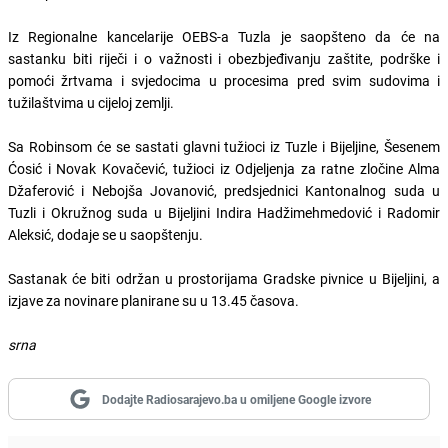
Iz Regionalne kancelarije OEBS-a Tuzla je saopšteno da će na
sastanku biti riječi i o važnosti i obezbjeđivanju zaštite, podrške i
pomoći žrtvama i svjedocima u procesima pred svim sudovima i
tužilaštvima u cijeloj zemlji.
Sa Robinsom će se sastati glavni tužioci iz Tuzle i Bijeljine, Šesenem
Ćosić i Novak Kovačević, tužioci iz Odjeljenja za ratne zločine Alma
Džaferović i Nebojša Jovanović, predsjednici Kantonalnog suda u
Tuzli i Okružnog suda u Bijeljini Indira Hadžimehmedović i Radomir
Aleksić, dodaje se u saopštenju.
Sastanak će biti održan u prostorijama Gradske pivnice u Bijeljini, a
izjave za novinare planirane su u 13.45 časova.
srna
Dodajte Radiosarajevo.ba u omiljene Google izvore