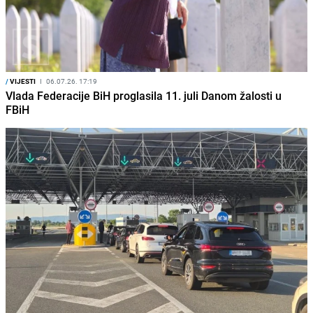
/
VIJESTI
I
06.07.26. 17:19
Vlada Federacije BiH proglasila 11. juli Danom žalosti u
FBiH