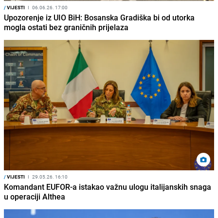
/
VIJESTI
I
06.06.26. 17:00
Upozorenje iz UIO BiH: Bosanska Gradiška bi od utorka
mogla ostati bez graničnih prijelaza
/
VIJESTI
I
29.05.26. 16:10
Komandant EUFOR-a istakao važnu ulogu italijanskih snaga
u operaciji Althea