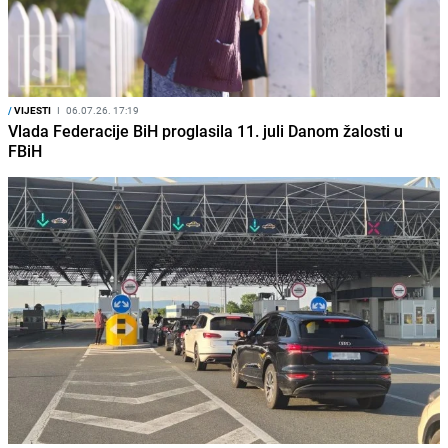
/
VIJESTI
I
06.07.26. 17:19
Vlada Federacije BiH proglasila 11. juli Danom žalosti u
FBiH