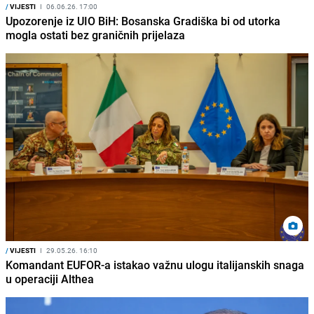
/
VIJESTI
I
06.06.26. 17:00
Upozorenje iz UIO BiH: Bosanska Gradiška bi od utorka
mogla ostati bez graničnih prijelaza
/
VIJESTI
I
29.05.26. 16:10
Komandant EUFOR-a istakao važnu ulogu italijanskih snaga
u operaciji Althea