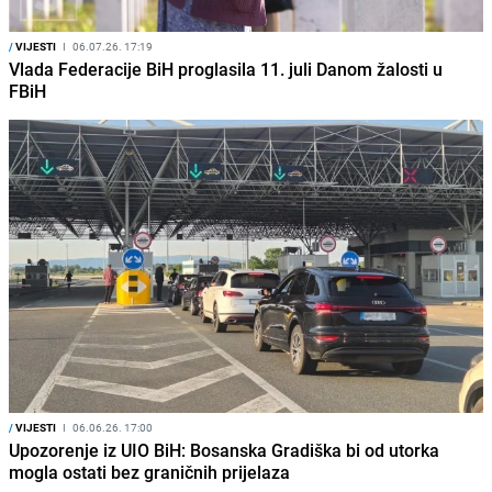
/
VIJESTI
I
06.07.26. 17:19
Vlada Federacije BiH proglasila 11. juli Danom žalosti u
FBiH
/
VIJESTI
I
06.06.26. 17:00
Upozorenje iz UIO BiH: Bosanska Gradiška bi od utorka
mogla ostati bez graničnih prijelaza