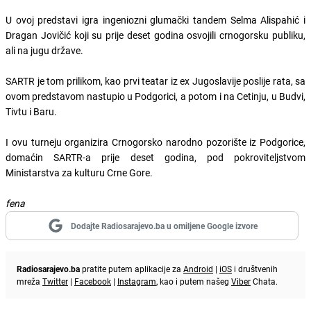
U ovoj predstavi igra ingeniozni glumački tandem Selma Alispahić i
Dragan Jovičić koji su prije deset godina osvojili crnogorsku publiku,
ali na jugu države.
SARTR je tom prilikom, kao prvi teatar iz ex Jugoslavije poslije rata, sa
ovom predstavom nastupio u Podgorici, a potom i na Cetinju, u Budvi,
Tivtu i Baru.
I ovu turneju organizira Crnogorsko narodno pozorište iz Podgorice,
domaćin SARTR-a prije deset godina, pod pokroviteljstvom
Ministarstva za kulturu Crne Gore.
fena
Dodajte Radiosarajevo.ba u omiljene Google izvore
Radiosarajevo.ba
pratite putem aplikacije za
Android
|
iOS
i društvenih
mreža
Twitter
|
Facebook
|
Instagram
, kao i putem našeg
Viber
Chata.