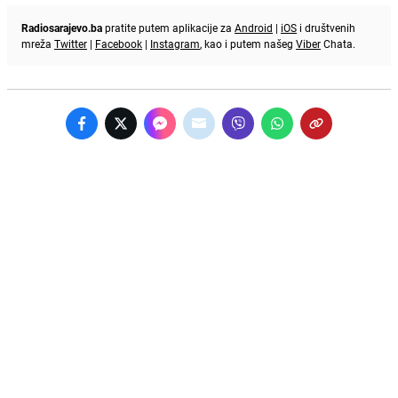
Radiosarajevo.ba
pratite putem aplikacije za
Android
|
iOS
i društvenih
mreža
Twitter
|
Facebook
|
Instagram
, kao i putem našeg
Viber
Chata.