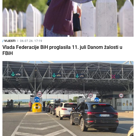
/
VIJESTI
I
06.07.26. 17:19
Vlada Federacije BiH proglasila 11. juli Danom žalosti u
FBiH