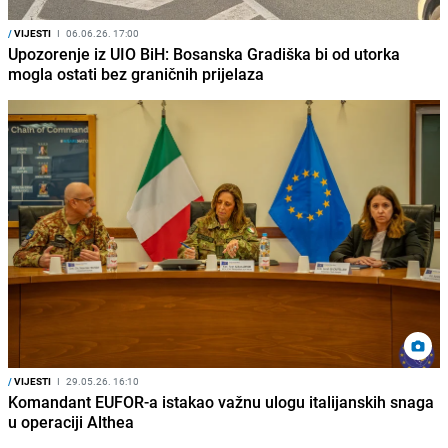
/
VIJESTI
I
06.06.26. 17:00
Upozorenje iz UIO BiH: Bosanska Gradiška bi od utorka
mogla ostati bez graničnih prijelaza
/
VIJESTI
I
29.05.26. 16:10
Komandant EUFOR-a istakao važnu ulogu italijanskih snaga
u operaciji Althea