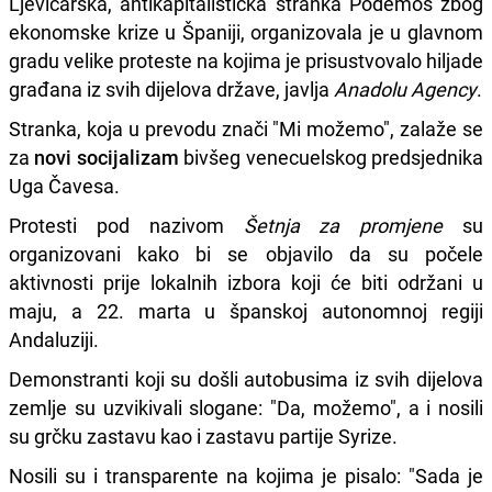
Ljevičarska, antikapitalistička stranka Podemos zbog
ekonomske krize u Španiji, organizovala je u glavnom
gradu velike proteste na kojima je prisustvovalo hiljade
građana iz svih dijelova države, javlja
Anadolu Agency
.
Stranka, koja u prevodu znači "Mi možemo", zalaže se
za
novi socijalizam
bivšeg venecuelskog predsjednika
Uga Čavesa.
Protesti pod nazivom
Šetnja za promjene
su
organizovani kako bi se objavilo da su počele
aktivnosti prije lokalnih izbora koji će biti održani u
maju, a 22. marta u španskoj autonomnoj regiji
Andaluziji.
Demonstranti koji su došli autobusima iz svih dijelova
zemlje su uzvikivali slogane: "Da, možemo", a i nosili
su grčku zastavu kao i zastavu partije Syrize.
Nosili su i transparente na kojima je pisalo: "Sada je