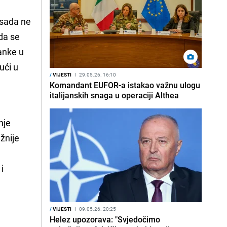
 sada ne
 da se
anke u
ući u
/
VIJESTI
I
29.05.26. 16:10
Komandant EUFOR-a istakao važnu ulogu
italijanskih snaga u operaciji Althea
nje
žnije
i
/
VIJESTI
I
09.05.26. 20:25
Helez upozorava: "Svjedočimo