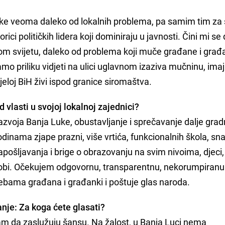
anke veoma daleko od lokalnih problema, pa samim tim za
orici političkih lidera koji dominiraju u javnosti. Čini mi se
nom svijetu, daleko od problema koji muče građane i građ
o priliku vidjeti na ulici uglavnom izaziva mučninu, imaj
cijeloj BiH živi ispod granice siromaštva.
 vlasti u svojoj lokalnoj zajednici?
azvoja Banja Luke, obustavljanje i sprečavanje dalje grad
odinama zjape prazni, više vrtića, funkcionalnih škola, sna
ošljavanja i brige o obrazovanju na svim nivoima, djeci,
 dobi. Očekujem odgovornu, transparentnu, nekorumpiranu 
trebama građana i građanki i poštuje glas naroda.
anje: Za koga ćete glasati?
ram da zaslužuju šansu. Na žalost, u Banja Luci nema