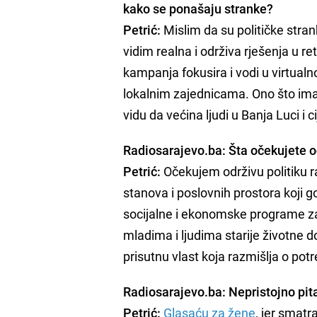
kako se ponašaju stranke?
Petrić:
Mislim da su političke str
vidim realna i održiva rješenja u ret
kampanja fokusira i vodi u virtual
lokalnim zajednicama. Ono što imam
vidu da većina ljudi u Banja Luci i 
Radiosarajevo.ba: Šta očekujete od
Petrić:
Očekujem održivu politiku r
stanova i poslovnih prostora koji g
socijalne i ekonomske programe zap
mladima i ljudima starije životne
prisutnu vlast koja razmišlja o po
Radiosarajevo.ba: Nepristojno pit
Petrić:
Glasaću za žene
, jer smat