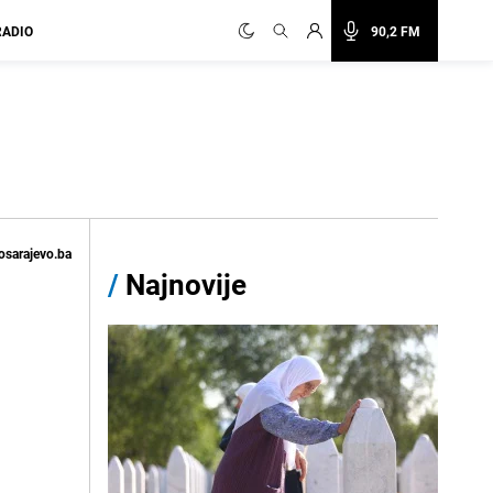
RADIO
90,2 FM
osarajevo.ba
/
Najnovije