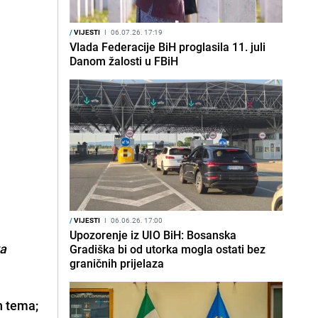
/
VIJESTI
I
06.07.26. 17:19
Vlada Federacije BiH proglasila 11. juli
Danom žalosti u FBiH
/
VIJESTI
I
06.06.26. 17:00
Upozorenje iz UIO BiH: Bosanska
ka
Gradiška bi od utorka mogla ostati bez
graničnih prijelaza
h tema;