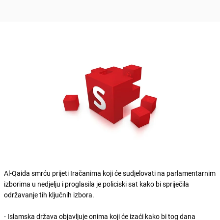
Al-Qaida smrću prijeti Iračanima koji će sudjelovati na parlamentarnim
izborima u nedjelju i proglasila je policiski sat kako bi spriječila
održavanje tih ključnih izbora.
- Islamska država objavljuje onima koji će izaći kako bi tog dana