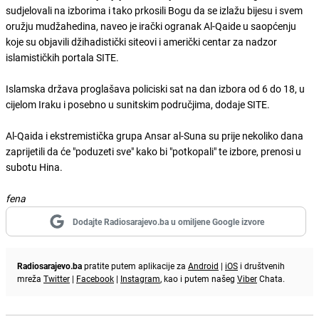
sudjelovali na izborima i tako prkosili Bogu da se izlažu bijesu i svem
oružju mudžahedina, naveo je irački ogranak Al-Qaide u saopćenju
koje su objavili džihadistički siteovi i američki centar za nadzor
islamističkih portala SITE.
Islamska država proglašava policiski sat na dan izbora od 6 do 18, u
cijelom Iraku i posebno u sunitskim područjima, dodaje SITE.
Al-Qaida i ekstremistička grupa Ansar al-Suna su prije nekoliko dana
zaprijetili da će "poduzeti sve" kako bi "potkopali" te izbore, prenosi u
subotu Hina.
fena
Dodajte Radiosarajevo.ba u omiljene Google izvore
Radiosarajevo.ba
pratite putem aplikacije za
Android
|
iOS
i društvenih
mreža
Twitter
|
Facebook
|
Instagram
, kao i putem našeg
Viber
Chata.