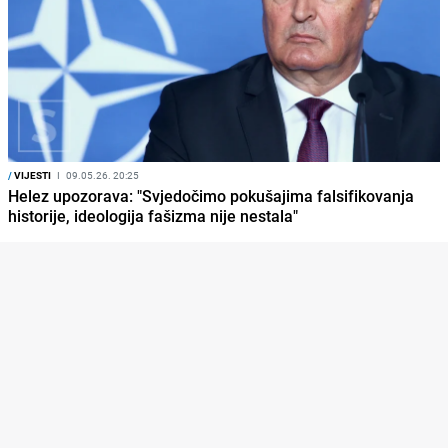
/
VIJESTI
I
09.05.26. 20:25
Helez upozorava: "Svjedočimo pokušajima falsifikovanja
historije, ideologija fašizma nije nestala"