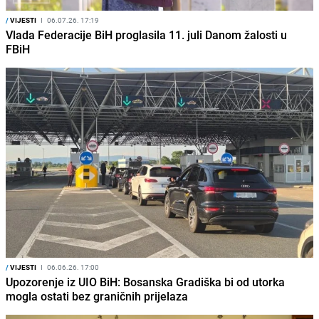
/
VIJESTI
I
06.07.26. 17:19
Vlada Federacije BiH proglasila 11. juli Danom žalosti u
FBiH
/
VIJESTI
I
06.06.26. 17:00
Upozorenje iz UIO BiH: Bosanska Gradiška bi od utorka
mogla ostati bez graničnih prijelaza