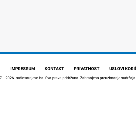
G
IMPRESSUM
KONTAKT
PRIVATNOST
USLOVI KOR
7. - 2026.
radiosarajevo.ba
. Sva prava pridržana. Zabranjeno preuzimanje sadržaja