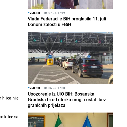
/
VIJESTI
I
06.07.26. 17:19
Vlada Federacije BiH proglasila 11. juli
Danom žalosti u FBiH
/
VIJESTI
I
06.06.26. 17:00
Upozorenje iz UIO BiH: Bosanska
h lica nije
Gradiška bi od utorka mogla ostati bez
graničnih prijelaza
nik lice sa