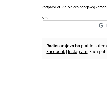
Portparol MUP-a Zeničko-dobojskog kantona A
srna
Radiosarajevo.ba
pratite putem 
Facebook
|
Instagram
, kao i p