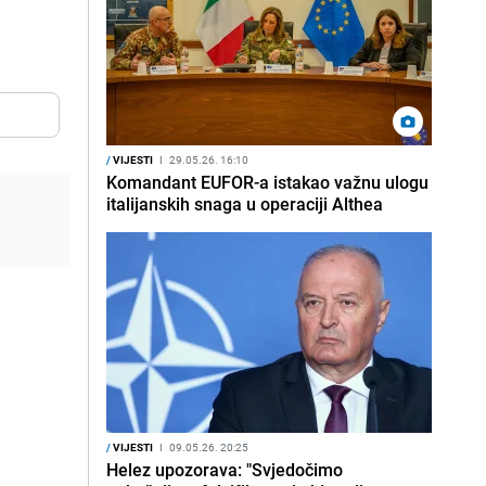
/
VIJESTI
I
29.05.26. 16:10
Komandant EUFOR-a istakao važnu ulogu
italijanskih snaga u operaciji Althea
/
VIJESTI
I
09.05.26. 20:25
Helez upozorava: "Svjedočimo