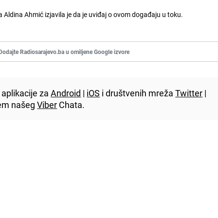
ldina Ahmić izjavila je da je uviđaj o ovom događaju u toku.
Dodajte Radiosarajevo.ba u omiljene Google izvore
aplikacije za
Android
|
iOS
i društvenih mreža
Twitter
|
utem našeg
Viber
Chata.