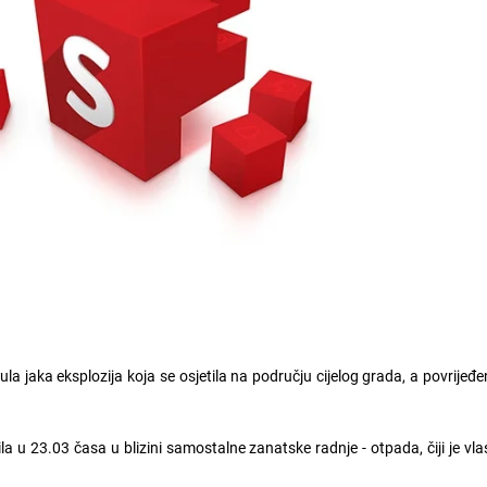
la jaka eksplozija koja se osjetila na području cijelog grada, a povrijeđeni
ila u 23.03 časa u blizini samostalne zanatske radnje - otpada, čiji je vlas