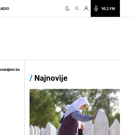
RADIO
90,2 FM
osarajevo.ba
/
Najnovije