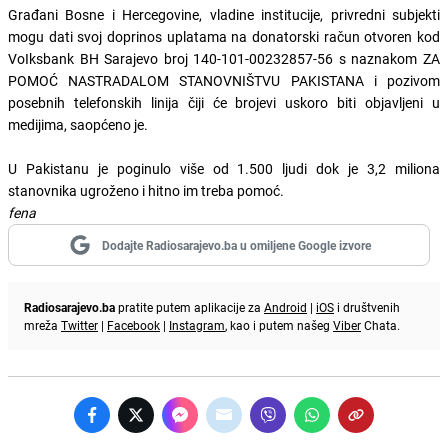
Građani Bosne i Hercegovine, vladine institucije, privredni subjekti
mogu dati svoj doprinos uplatama na donatorski račun otvoren kod
VoIksbank BH Sarajevo broj 140-101-00232857-56 s naznakom ZA
POMOĆ NASTRADALOM STANOVNIŠTVU PAKISTANA i pozivom
posebnih telefonskih linija čiji će brojevi uskoro biti objavljeni u
medijima, saopćeno je.
U Pakistanu je poginulo više od 1.500 ljudi dok je 3,2 miliona
stanovnika ugroženo i hitno im treba pomoć.
fena
Dodajte Radiosarajevo.ba u omiljene Google izvore
Radiosarajevo.ba
pratite putem aplikacije za
Android
|
iOS
i društvenih
mreža
Twitter
|
Facebook
|
Instagram
, kao i putem našeg
Viber
Chata.