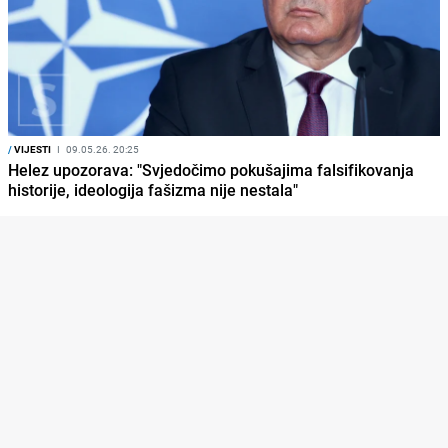
/
VIJESTI
I
09.05.26. 20:25
Helez upozorava: "Svjedočimo pokušajima falsifikovanja
historije, ideologija fašizma nije nestala"