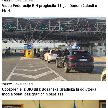
/
VIJESTI
I
06.07.26. 17:19
Vlada Federacije BiH proglasila 11. juli Danom žalosti u
FBiH
/
VIJESTI
I
06.06.26. 17:00
Upozorenje iz UIO BiH: Bosanska Gradiška bi od utorka
mogla ostati bez graničnih prijelaza