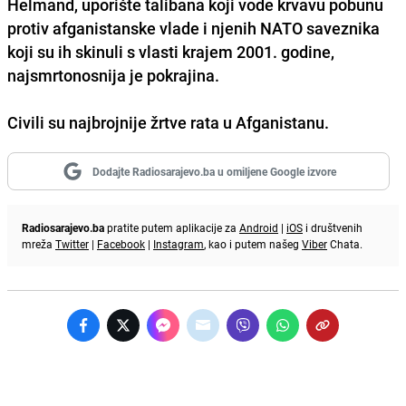
Helmand, uporište talibana koji vode krvavu pobunu
protiv afganistanske vlade i njenih NATO saveznika
koji su ih skinuli s vlasti krajem 2001. godine,
najsmrtonosnija je pokrajina.
Civili su najbrojnije žrtve rata u Afganistanu.
Dodajte Radiosarajevo.ba u omiljene Google izvore
Radiosarajevo.ba
pratite putem aplikacije za
Android
|
iOS
i društvenih
mreža
Twitter
|
Facebook
|
Instagram
, kao i putem našeg
Viber
Chata.