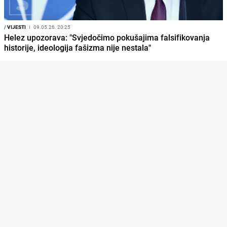
/
VIJESTI
I
09.05.26. 20:25
Helez upozorava: "Svjedočimo pokušajima falsifikovanja
historije, ideologija fašizma nije nestala"