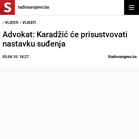
Otvor
/
VIJESTI
/
VIJESTI
Advokat: Karadžić će prisustvovati
nastavku suđenja
03.04.10. 18:27
Radiosarajevo.ba