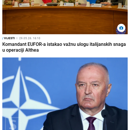
/
VIJESTI
I
29.05.26. 16:10
Komandant EUFOR-a istakao važnu ulogu italijanskih snaga
u operaciji Althea