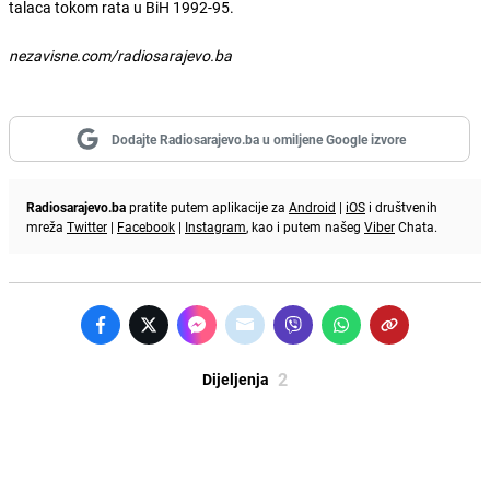
talaca tokom rata u BiH 1992-95.
nezavisne.com/radiosarajevo.ba
Dodajte Radiosarajevo.ba u omiljene Google izvore
Radiosarajevo.ba
pratite putem aplikacije za
Android
|
iOS
i društvenih
mreža
Twitter
|
Facebook
|
Instagram
, kao i putem našeg
Viber
Chata.
2
Dijeljenja