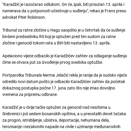
"Karadžić je razočaran odlukom. On će, ipak, biti prisutan 13. aprila i
namerava da u potpunosti učestvuje u suđenju", rekao je Frans presu
advokat Piter Robinson.
Tribunal za ratne zločine u Hagu saopštio je u četvrtak da će suđenje
bivšem predsedniku RS koji je optužen pred tim sudom za ratne
zločine i genocid tokom rata u BiH biti nastavljeno 13. aprila.
Apelaciono vijeće odbacilo je Karadžićev zahtev za odlaganje suđenja
čime se otvara put za izvođenje prvog svedoka optužbe.
Portparolka Tribunala Nerma Jelačić rekla je ranije da je sudsko vijeće
odredilo novi datum pošto je odbacilo Karadžićev zahtev da početak
dokaznog postupka počne 17. juna zato što nije imao dovoljno
vremena za pripremu odbrane.
Karadžić je u dvije tačke optužen za genocid nad nesrbima u
Srebrenici i još sedam bosanskih opština, a u preostalih devet tačaka
za progon, istrebljenje, ubistva, deportacije, nehumana dela,
terorisanje i nezakonite napade na civile i uzimanje međunarodnih