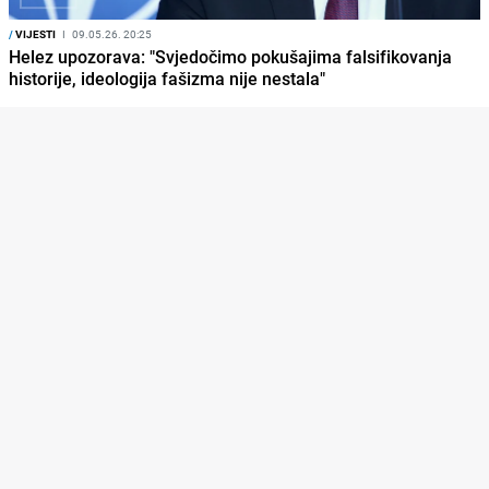
/
VIJESTI
I
09.05.26. 20:25
Helez upozorava: "Svjedočimo pokušajima falsifikovanja
historije, ideologija fašizma nije nestala"