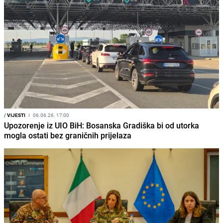
/
VIJESTI
I
06.06.26. 17:00
Upozorenje iz UIO BiH: Bosanska Gradiška bi od utorka
mogla ostati bez graničnih prijelaza