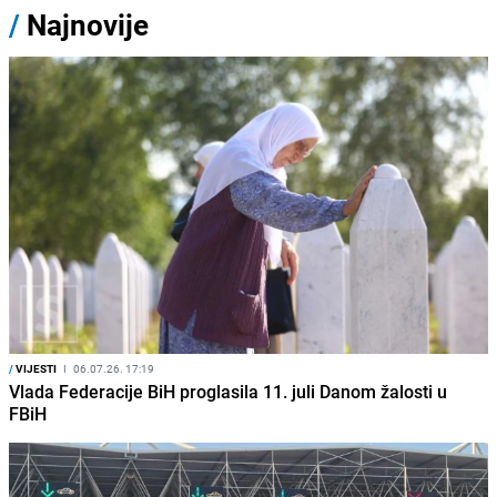
/
Najnovije
/
VIJESTI
I
06.07.26. 17:19
Vlada Federacije BiH proglasila 11. juli Danom žalosti u
FBiH