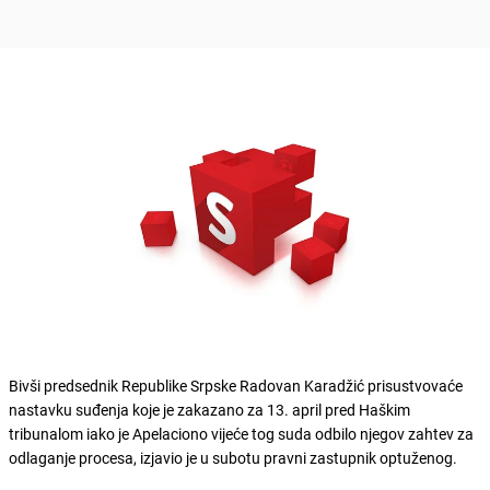
Bivši predsednik Republike Srpske Radovan Karadžić prisustvovaće
nastavku suđenja koje je zakazano za 13. april pred Haškim
tribunalom iako je Apelaciono vijeće tog suda odbilo njegov zahtev za
odlaganje procesa, izjavio je u subotu pravni zastupnik optuženog.