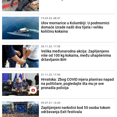
15.03.23. 08:47
Ulov mornarice u Kolumbiji: U podmornici
domaće izrade našli dva tijela i veliku
količinu kokaina
26.11.22. 17:28
Velika međunarodna akcija: Zaplijenjeno
više od 100 kg kokaina, među uhapšenima
državljanin BiH
21.11.22. 17:56
Hrvatska: Zbog COVID mjera planirao napad
na političare, pogledajte šta mu je sve
pronašla policija
09.07.21. 12:20
Zaplijenjeni narkotici kod 55 osoba tokom
održavanja Exit festivala