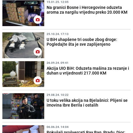
15.01.25. 12:05
Na granici Bosne i Hercegovine oduzeta
aroma za nargilu vrijednu preko 20.000 KM
25.10.24. 17:13
U BiH uhapšene tri osobe zbog droge:
Pogledajte šta je sve zaplijenjeno
26.09.24. 09:41
Akcija UIO BiH: Oduzeta mašina za rezanje i
duhan u vrijednosti 217.000 KM
29.08.24. 10:22
U toku velika akcija na Bjelašnici: Plijeni se
imovina Ibre Berila i ostalih
06.06.24. 14:04
Pokušali prošvercati Ray Ban, Pradu, Dior: