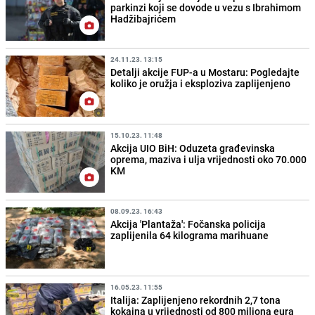
parkinzi koji se dovode u vezu s Ibrahimom
Hadžibajrićem
24.11.23. 13:15
Detalji akcije FUP-a u Mostaru: Pogledajte
koliko je oružja i eksploziva zaplijenjeno
15.10.23. 11:48
Akcija UIO BiH: Oduzeta građevinska
oprema, maziva i ulja vrijednosti oko 70.000
KM
08.09.23. 16:43
Akcija 'Plantaža': Fočanska policija
zaplijenila 64 kilograma marihuane
16.05.23. 11:55
Italija: Zaplijenjeno rekordnih 2,7 tona
kokaina u vrijednosti od 800 miliona eura