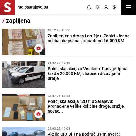
Otvor
/
zaplijena
18.12.25. 09:56
Zaplijenjena droga i oružje u Zenici: Jedna
osoba uhapšena, pronađeno 16.000 KM
21.07.25. 17:40
Policijska akcija u Visokom: Rasvijetljena
krađa 20.000 KM, uhapšen državljanin
Srbije
03.07.25. 09:25
Policijska akcija "Star" u Sarajevu:
Pronađene velike količine droge, oružje,
novac...
24.03.25. 10:03
Akcija UIO BiH na području Prnjavora: