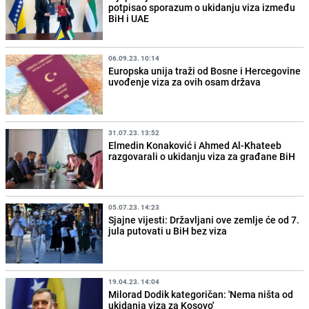
potpisao sporazum o ukidanju viza između
BiH i UAE
06.09.23. 10:14
Europska unija traži od Bosne i Hercegovine
uvođenje viza za ovih osam država
31.07.23. 13:52
Elmedin Konaković i Ahmed Al-Khateeb
razgovarali o ukidanju viza za građane BiH
05.07.23. 14:23
Sjajne vijesti: Državljani ove zemlje će od 7.
jula putovati u BiH bez viza
19.04.23. 14:04
Milorad Dodik kategoričan: 'Nema ništa od
ukidanja viza za Kosovo'