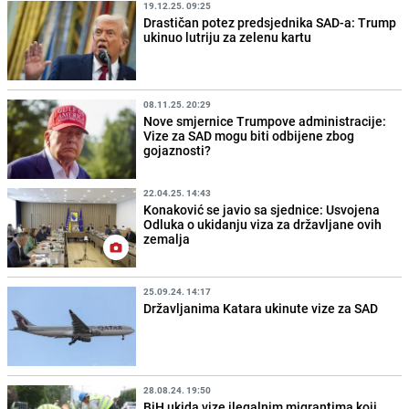
19.12.25. 09:25
Drastičan potez predsjednika SAD-a: Trump
ukinuo lutriju za zelenu kartu
08.11.25. 20:29
Nove smjernice Trumpove administracije:
Vize za SAD mogu biti odbijene zbog
gojaznosti?
22.04.25. 14:43
Konaković se javio sa sjednice: Usvojena
Odluka o ukidanju viza za državljane ovih
zemalja
25.09.24. 14:17
Državljanima Katara ukinute vize za SAD
28.08.24. 19:50
BiH ukida vize ilegalnim migrantima koji