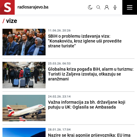
Otvor
/
vize
11.06.26. 20:26
SBiH o problemu izdavanja viza:
"Konakoviću, kroz iglene uši provedite
strane turiste"
25.03.26. 06:53
Globalna kriza pogađa BiH, alarm u turizmu:
Turisti iz Zaljeva izostaju, otkazuju se
aranžmani
24.02.26. 23:14
Važna informacija za bh. državljane koji
putuju u UK: Oglasila se Ambasada
28.01.26. 17:04
Nazire se kraj agonije prijevoznika: EU ima