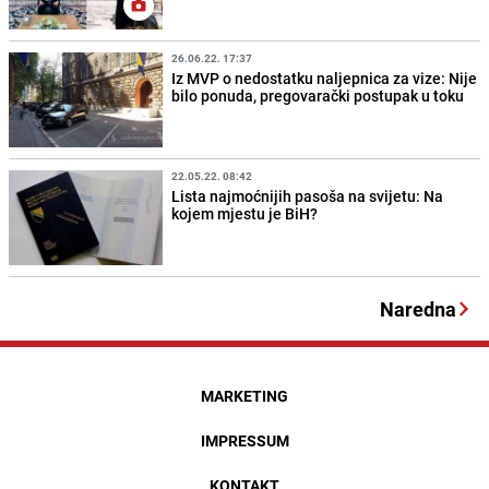
26.06.22. 17:37
Iz MVP o nedostatku naljepnica za vize: Nije
bilo ponuda, pregovarački postupak u toku
22.05.22. 08:42
Lista najmoćnijih pasoša na svijetu: Na
kojem mjestu je BiH?
Naredna
MARKETING
IMPRESSUM
KONTAKT