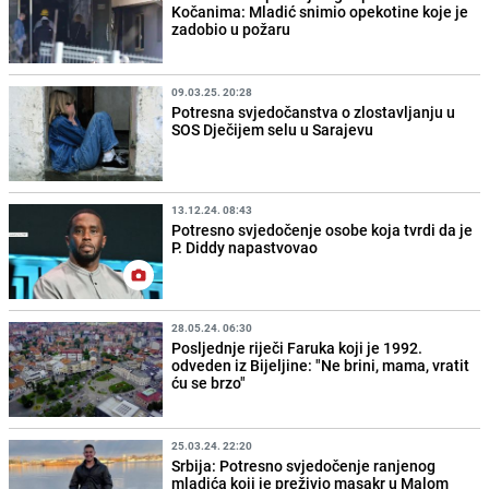
Kočanima: Mladić snimio opekotine koje je
zadobio u požaru
09.03.25. 20:28
Potresna svjedočanstva o zlostavljanju u
SOS Dječijem selu u Sarajevu
13.12.24. 08:43
Potresno svjedočenje osobe koja tvrdi da je
P. Diddy napastvovao
28.05.24. 06:30
Posljednje riječi Faruka koji je 1992.
odveden iz Bijeljine: "Ne brini, mama, vratit
ću se brzo"
25.03.24. 22:20
Srbija: Potresno svjedočenje ranjenog
mladića koji je preživio masakr u Malom