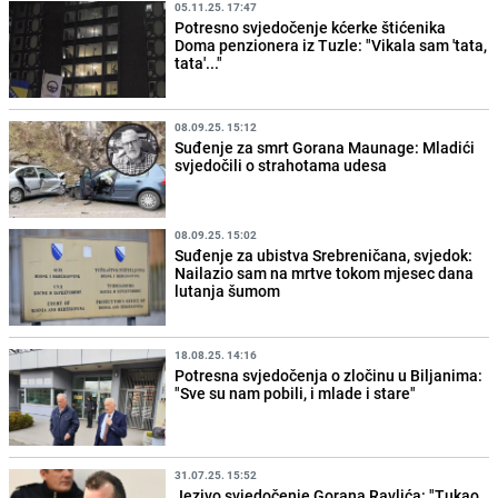
05.11.25. 17:47
Potresno svjedočenje kćerke štićenika
Doma penzionera iz Tuzle: "Vikala sam 'tata,
tata'..."
08.09.25. 15:12
Suđenje za smrt Gorana Maunage: Mladići
svjedočili o strahotama udesa
08.09.25. 15:02
Suđenje za ubistva Srebreničana, svjedok:
Nailazio sam na mrtve tokom mjesec dana
lutanja šumom
18.08.25. 14:16
Potresna svjedočenja o zločinu u Biljanima:
"Sve su nam pobili, i mlade i stare"
31.07.25. 15:52
Jezivo svjedočenje Gorana Ravlića: "Tukao