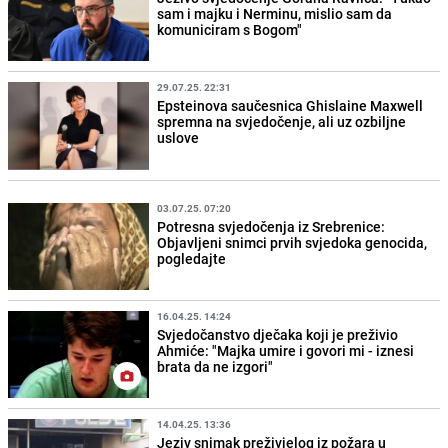
sam i majku i Nerminu, mislio sam da
komuniciram s Bogom"
29.07.25. 22:31
Epsteinova saučesnica Ghislaine Maxwell
spremna na svjedočenje, ali uz ozbiljne
uslove
03.07.25. 07:20
Potresna svjedočenja iz Srebrenice:
Objavljeni snimci prvih svjedoka genocida,
pogledajte
16.04.25. 14:24
Svjedočanstvo dječaka koji je preživio
Ahmiće: "Majka umire i govori mi - iznesi
brata da ne izgori"
14.04.25. 13:36
Jeziv snimak preživjelog iz požara u