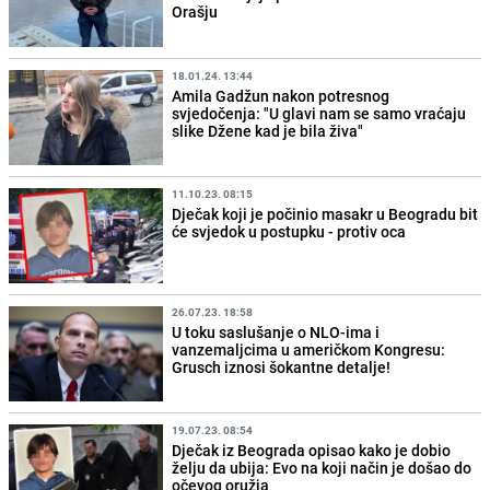
Orašju
18.01.24. 13:44
Amila Gadžun nakon potresnog
svjedočenja: "U glavi nam se samo vraćaju
slike Džene kad je bila živa"
11.10.23. 08:15
Dječak koji je počinio masakr u Beogradu bit
će svjedok u postupku - protiv oca
26.07.23. 18:58
U toku saslušanje o NLO-ima i
vanzemaljcima u američkom Kongresu:
Grusch iznosi šokantne detalje!
19.07.23. 08:54
Dječak iz Beograda opisao kako je dobio
želju da ubija: Evo na koji način je došao do
očevog oružja