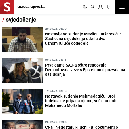
Otvor
/
svjedočenje
20.05.26. 06:30
Nastavljeno suđenje Mevlidu Jašareviću:
Zaštićena svjedokinja otkrila dva
uznemirujuća događaja
09.04.26. 21:15
Prva dama SAD-a oštro reagovala:
Demantovala veze s Epsteinom i pozvala na
saslušanja
19.03.26. 15:13
Nastavak suđenja Mehmedagiću: Broj
indeksa ne pripada njemu, već studentu
Mohamedu Moftahu
25.02.26. 07:08
CNN: Nedostaju ključni FBI dokumenti o