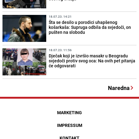
18.07.23. 14:21
Šta se desilo u porodici uhapšenog
košarkaša: Supruga odbila da svjedoči, on
pušten na slobodu
18.07.23. 11:56
Dječak koji je izvršio masakr u Beogradu
svjedoči protiv svog oca: Na ovih pet pitanja
će odgovarati
Naredna
MARKETING
IMPRESSUM
KONTAKT