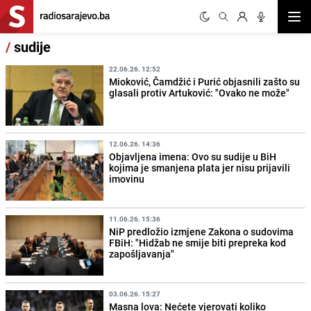
Otvor
/
sudije
22.06.26. 12:52
Mioković, Čamdžić i Purić objasnili zašto su
glasali protiv Artuković: "Ovako ne može"
12.06.26. 14:36
Objavljena imena: Ovo su sudije u BiH
kojima je smanjena plata jer nisu prijavili
imovinu
11.06.26. 15:36
NiP predložio izmjene Zakona o sudovima
FBiH: "Hidžab ne smije biti prepreka kod
zapošljavanja"
03.06.26. 15:27
Masna lova: Nećete vjerovati koliko