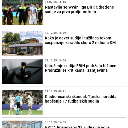
04.02.26. 15:16
Nastavlja se WWin liga BiH: Određene
sudije za prvo proljetno kolo
19.12.25. 18:30
Kako je devet sudija i tužilaca tokom
suspenzije zaradilo skoro 2 miliona KM
02.12.25. 10:54
Udruženje sudija FBiH podržalo tužioce:
Pridružili se kritikama i zahtjevima
07.11.25. 08:11
Kladioničarski skandal: Turska naredila
hapšenje 17 fudbalskih sudija
05.11.25. 14:05
VSTV: Imenovano 22 sudija na nove