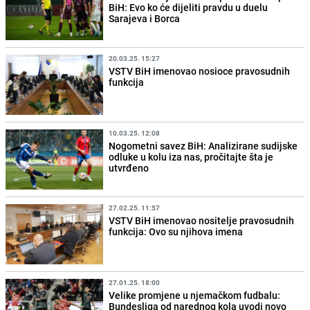
BiH: Evo ko će dijeliti pravdu u duelu
Sarajeva i Borca
20.03.25. 15:27
VSTV BiH imenovao nosioce pravosudnih
funkcija
10.03.25. 12:08
Nogometni savez BiH: Analizirane sudijske
odluke u kolu iza nas, pročitajte šta je
utvrđeno
27.02.25. 11:57
VSTV BiH imenovao nositelje pravosudnih
funkcija: Ovo su njihova imena
27.01.25. 18:00
Velike promjene u njemačkom fudbalu:
Bundesliga od narednog kola uvodi novo