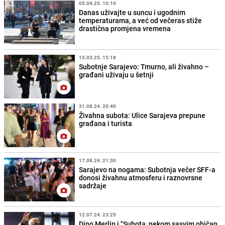
05.04.25. 10:10
Danas uživajte u suncu i ugodnim
temperaturama, a već od večeras stiže
drastična promjena vremena
15.03.25. 15:18
Subotnje Sarajevo: Tmurno, ali živahno –
građani uživaju u šetnji
31.08.24. 20:40
Živahna subota: Ulice Sarajeva prepune
građana i turista
17.08.24. 21:30
Sarajevo na nogama: Subotnja večer SFF-a
donosi živahnu atmosferu i raznovrsne
sadržaje
12.07.24. 23:25
Dino Merlin i "Subota, nekom sasvim običan