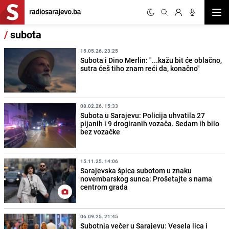
Otvor
/
subota
15.05.26. 23:25
Subota i Dino Merlin: "...kažu bit će oblačno,
sutra ćeš tiho znam reći da, konačno"
08.02.26. 15:33
Subota u Sarajevu: Policija uhvatila 27
pijanih i 9 drogiranih vozača. Sedam ih bilo
bez vozačke
15.11.25. 14:06
Sarajevska špica subotom u znaku
novembarskog sunca: Prošetajte s nama
centrom grada
06.09.25. 21:45
Subotnja večer u Sarajevu: Vesela lica i