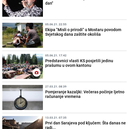
dan"
05.06.21. 22:55
Ekipa "Misli o prirodi" u Mostaru povodom
Svjetskog dana zaštite okoliša
05.06.21. 17:42
Predstavnici vlasti KS posjetili jedinu
prašumu u ovom kantonu
27.03.21. 08:39
Pomjeranje kazaljki: Večeras počinje ljetno
računanje vremena
13.03.21. 07:35
Prvi dan Sarajeva pod ključem: Šta danas ne
radi...