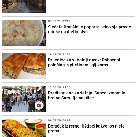
05.03.21. 22:01
Sjećate li se šta je popara: Jelo koje prosto
miriše na djetinjstvo
14.11.20. 12:09
Prijedlog za subotnji ručak: Pohovani
palačinci s piletinom i gljivama
13.06.20. 15:26
Predivan dan za šetnju: Sunce izmamilo
brojne Sarajlije na ulice
04.01.20. 08:02
Doručak iz rerne: Uštipci kakve još niste
probali