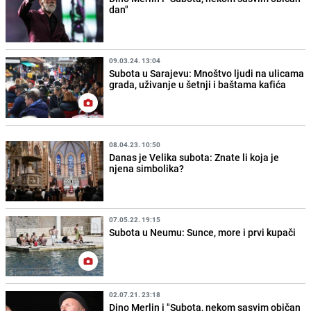
dan"
09.03.24. 13:04
Subota u Sarajevu: Mnoštvo ljudi na ulicama
grada, uživanje u šetnji i baštama kafića
08.04.23. 10:50
Danas je Velika subota: Znate li koja je
njena simbolika?
07.05.22. 19:15
Subota u Neumu: Sunce, more i prvi kupači
02.07.21. 23:18
Dino Merlin i "Subota, nekom sasvim običan