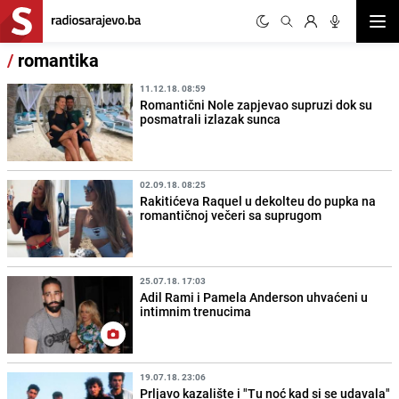
Otvor
/
romantika
11.12.18. 08:59
Romantični Nole zapjevao supruzi dok su
posmatrali izlazak sunca
02.09.18. 08:25
Rakitićeva Raquel u dekolteu do pupka na
romantičnoj večeri sa suprugom
25.07.18. 17:03
Adil Rami i Pamela Anderson uhvaćeni u
intimnim trenucima
19.07.18. 23:06
Prljavo kazalište i "Tu noć kad si se udavala"