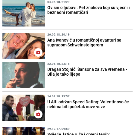
04.06.18. 21:29
Ovisni o ljubavi: Pet znakova koji su vječni i
beznadni romantičari
26.05.18. 20:19
Ana Ivanović u romantičnoj avanturi sa
suprugom Schweinsteigerom
22.05.18. 23:16
Dragan Stojnić: Šansona za sva vremena -
Bila je tako lijepa
14.02.18. 19:57
U Alti održan Speed Dating: Valentinovo će
nekima biti početak nove veze
29.12.17. 09:59
Svijeće, latice ruža i crveni tepih: