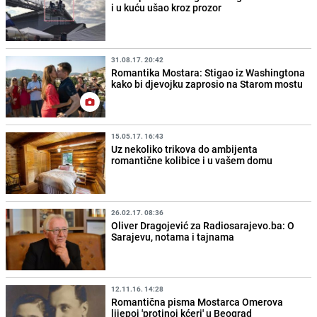
i u kuću ušao kroz prozor
31.08.17. 20:42
Romantika Mostara: Stigao iz Washingtona
kako bi djevojku zaprosio na Starom mostu
15.05.17. 16:43
Uz nekoliko trikova do ambijenta
romantične kolibice i u vašem domu
26.02.17. 08:36
Oliver Dragojević za Radiosarajevo.ba: O
Sarajevu, notama i tajnama
12.11.16. 14:28
Romantična pisma Mostarca Omerova
lijepoj 'protinoj kćeri' u Beograd