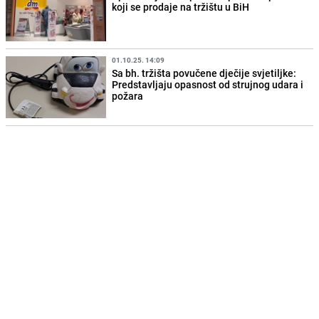
koji se prodaje na tržištu u BiH
01.10.25. 14:09
Sa bh. tržišta povučene dječije svjetiljke:
Predstavljaju opasnost od strujnog udara i
požara