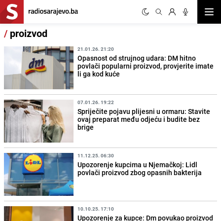
Otvor
/
proizvod
21.01.26. 21:20
Opasnost od strujnog udara: DM hitno
povlači popularni proizvod, provjerite imate
li ga kod kuće
07.01.26. 19:22
Spriječite pojavu plijesni u ormaru: Stavite
ovaj preparat među odjeću i budite bez
brige
11.12.25. 06:30
Upozorenje kupcima u Njemačkoj: Lidl
povlači proizvod zbog opasnih bakterija
10.10.25. 17:10
Upozorenje za kupce: Dm povukao proizvod