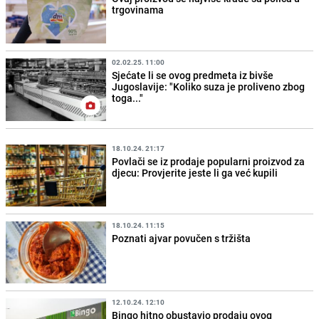
trgovinama
02.02.25. 11:00
Sjećate li se ovog predmeta iz bivše
Jugoslavije: "Koliko suza je proliveno zbog
toga..."
18.10.24. 21:17
Povlači se iz prodaje popularni proizvod za
djecu: Provjerite jeste li ga već kupili
18.10.24. 11:15
Poznati ajvar povučen s tržišta
12.10.24. 12:10
Bingo hitno obustavio prodaju ovog