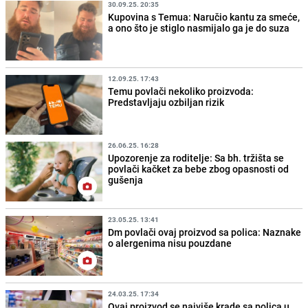
30.09.25. 20:35
Kupovina s Temua: Naručio kantu za smeće,
a ono što je stiglo nasmijalo ga je do suza
12.09.25. 17:43
Temu povlači nekoliko proizvoda:
Predstavljaju ozbiljan rizik
26.06.25. 16:28
Upozorenje za roditelje: Sa bh. tržišta se
povlači kačket za bebe zbog opasnosti od
gušenja
23.05.25. 13:41
Dm povlači ovaj proizvod sa polica: Naznake
o alergenima nisu pouzdane
24.03.25. 17:34
Ovaj proizvod se najviše krade sa polica u