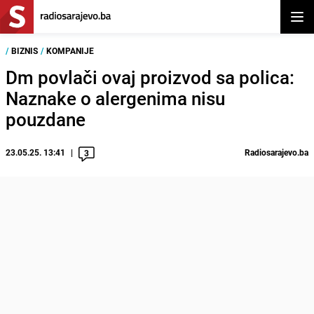
Otvor
/
BIZNIS
/
KOMPANIJE
Dm povlači ovaj proizvod sa polica:
Naznake o alergenima nisu
pouzdane
23.05.25. 13:41
Radiosarajevo.ba
3