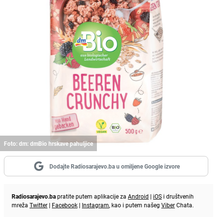
Foto: dm: dmBio hrskave pahuljice
Dodajte Radiosarajevo.ba u omiljene Google izvore
Radiosarajevo.ba
pratite putem aplikacije za
Android
|
iOS
i društvenih
mreža
Twitter
|
Facebook
|
Instagram
, kao i putem našeg
Viber
Chata.