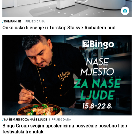
/
KOMPANIJE
I
PRIJE 3 DANA
Onkološko liječenje u Turskoj: Šta sve Acibadem nudi
/
NAŠE MJESTO ZA NAŠE LJUDE
I
PRIJE 6 DANA
Bingo Group svojim uposlenicima posvećuje posebno lijep
festivalski trenutak