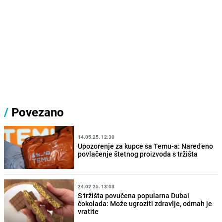
/
Povezano
14.05.25. 12:30
Upozorenje za kupce sa Temu-a: Naređeno
povlačenje štetnog proizvoda s tržišta
24.02.25. 13:03
S tržišta povučena popularna Dubai
čokolada: Može ugroziti zdravlje, odmah je
vratite