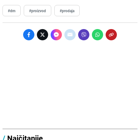
#dm
#proizvod
#prodaja
/
Najčitanije