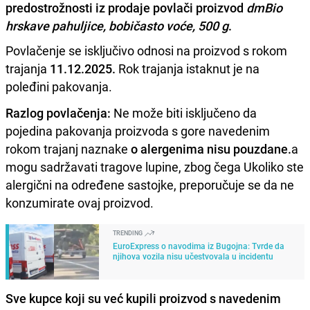
predostrožnosti iz prodaje povlači proizvod
dmBio
hrskave pahuljice, bobičasto voće, 500 g
.
Povlačenje se isključivo odnosi na proizvod s rokom
trajanja
11.12.2025.
Rok trajanja istaknut je na
poleđini pakovanja.
Razlog povlačenja:
Ne može biti isključeno da
pojedina pakovanja proizvoda s gore navedenim
rokom trajanj naznake
o alergenima nisu pouzdane.
a
mogu sadržavati tragove lupine, zbog čega Ukoliko ste
alergični na određene sastojke, preporučuje se da ne
konzumirate ovaj proizvod.
TRENDING
EuroExpress o navodima iz Bugojna: Tvrde da
njihova vozila nisu učestvovala u incidentu
Sve kupce koji su već kupili proizvod s navedenim