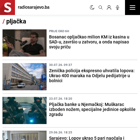
Otvor
/
pljačka
PRIJE OKO 6H
Bosanac opljačkao milion KM iz kasina u
SAD-u, završio u zatvoru, a onda napisao
svoju priču
30.07.26. 09:37
Zenička policija ekspresno uhvatila lopova:
Ukrao 400 maraka na Odjelu pedijatrije u
bolnici
23.07.26. 18:20
Pljačka banke u Njemačkoj: Muškarac
izboden nožem, specijalne jedinice opkolile
zgradu
29.06.26. 18:25
Sarajevo: Lopov ukrao 5 pari naočala i