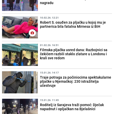
nagradu
10.02.26. 12:21
Robert S. osuđen za pljačku u kojoj mu je
partnerica bila fatalna Mirnesa iz BiH
01.02.26. 16:51
Filmska pljačka usred dana: Razbojnici sa
čekićem razbili staklo zlatare u Londonu i
krali sve redom
15.01.26. 14:17
Traje potraga za počiniocima spektakularne
pljačke u Njemačkoj: 230 istražitelja
učestvuje
15.01.26. 11:45
Roditelj iz Sarajeva traži pomoć: Dječak
napadnut i opljačkan na Bjelašnici