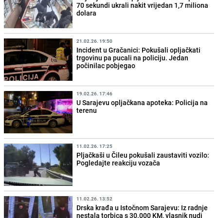
70 sekundi ukrali nakit vrijedan 1,7 miliona
dolara
21.02.26. 19:50
Incident u Gračanici: Pokušali opljačkati
trgovinu pa pucali na policiju. Jedan
počinilac pobjegao
19.02.26. 17:46
U Sarajevu opljačkana apoteka: Policija na
terenu
11.02.26. 17:25
Pljačkaši u Čileu pokušali zaustaviti vozilo:
Pogledajte reakciju vozača
11.02.26. 13:52
Drska krađa u Istočnom Sarajevu: Iz radnje
nestala torbica s 30.000 KM, vlasnik nudi