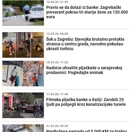
10.06.26. 21:40
Pravio se da dolazi iz banke: Zagrebački
prevarant pokrao tri starije žene za 120.000
eura
12.05.26. 08:05
Šok u Zagrebu: Djevojka brutalno pretukla
stranca u centru grada, navodno pokušao
ukrasti torbicu
18.04.26. 11:20
Radnice uhvatile pljačkaše u sarajevskoj
prodavnici: Pogledajte snimak
17.04.26. 11:48
Filmska pljačka banke u Italiji: Zarobili 25
ljudi pa pobjegli kroz kanalizacijske tunele
31.03.26. 09:30
Predložena nagrada od 5.000 KM za hrabru