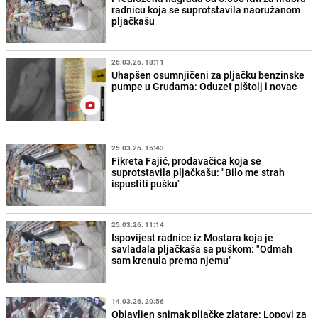
radnicu koja se suprotstavila naoružanom
pljačkašu
26.03.26. 18:11
Uhapšen osumnjičeni za pljačku benzinske
pumpe u Grudama: Oduzet pištolj i novac
25.03.26. 15:43
Fikreta Fajić, prodavačica koja se
suprotstavila pljačkašu: "Bilo me strah
ispustiti pušku"
25.03.26. 11:14
Ispovijest radnice iz Mostara koja je
savladala pljačkaša sa puškom: "Odmah
sam krenula prema njemu"
14.03.26. 20:56
Objavljen snimak pljačke zlatare: Lopovi za