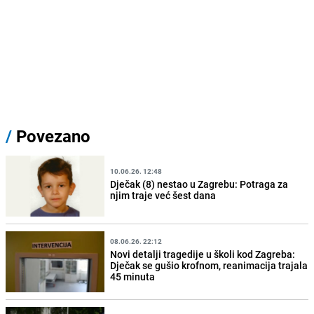
/
Povezano
10.06.26. 12:48
Dječak (8) nestao u Zagrebu: Potraga za
njim traje već šest dana
08.06.26. 22:12
Novi detalji tragedije u školi kod Zagreba:
Dječak se gušio krofnom, reanimacija trajala
45 minuta