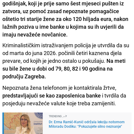
godišnjak, koji je prije samo šest mjeseci pušten iz
zatvora, uz pomoć zasad nepoznate pomagačice
oštetio tri starije žene za oko 120 hiljada eura, nakon
lažnih poziva u ime banke u kojima su ih uvjerili da
imaju nevažeće novčanice.
Kriminalističkim istraživanjem policija je utvrdila da su
od marta do juna 2026. počinili četiri kaznena djela
prevare, od kojih je jedno ostalo u pokušaju.
Na meti
su bile žene u dobi od 79, 80, 82 i 90 godina na
području Zagreba.
Nepoznata žena telefonom je kontaktirala žrtve,
predstavljajući se kao zaposlenica banke
i tvrdila da
posjeduju nevažeće valute koje treba zamijeniti.
TRENDING
Dr. Erma Ramić-Kunić održala lekciju notornom
Miloradu Dodiku: "Pokazujete silno neznanje"