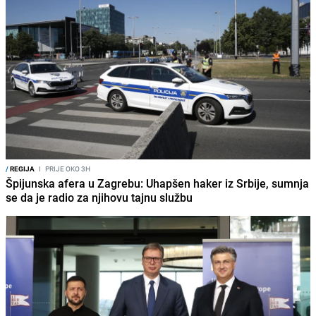
/
REGIJA
I
PRIJE OKO 3H
Špijunska afera u Zagrebu: Uhapšen haker iz Srbije, sumnja
se da je radio za njihovu tajnu službu