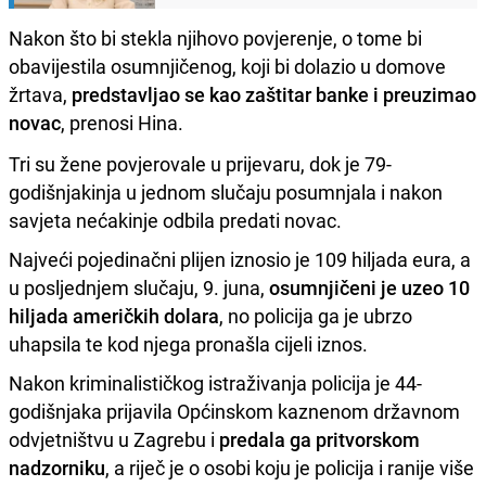
Nakon što bi stekla njihovo povjerenje, o tome bi
obavijestila osumnjičenog, koji bi dolazio u domove
žrtava,
predstavljao se kao zaštitar banke i preuzimao
novac
, prenosi Hina.
Tri su žene povjerovale u prijevaru, dok je 79-
godišnjakinja u jednom slučaju posumnjala i nakon
savjeta nećakinje odbila predati novac.
Najveći pojedinačni plijen iznosio je 109 hiljada eura, a
u posljednjem slučaju, 9. juna,
osumnjičeni je uzeo 10
hiljada američkih dolara
, no policija ga je ubrzo
uhapsila te kod njega pronašla cijeli iznos.
Nakon kriminalističkog istraživanja policija je 44-
godišnjaka prijavila Općinskom kaznenom državnom
odvjetništvu u Zagrebu i
predala ga pritvorskom
nadzorniku
, a riječ je o osobi koju je policija i ranije više