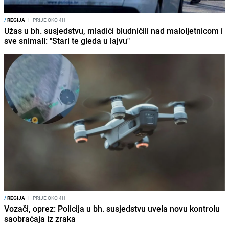
/
REGIJA
I
PRIJE OKO 4H
Užas u bh. susjedstvu, mladići bludničili nad maloljetnicom i
sve snimali: "Stari te gleda u lajvu"
/
REGIJA
I
PRIJE OKO 4H
Vozači, oprez: Policija u bh. susjedstvu uvela novu kontrolu
saobraćaja iz zraka