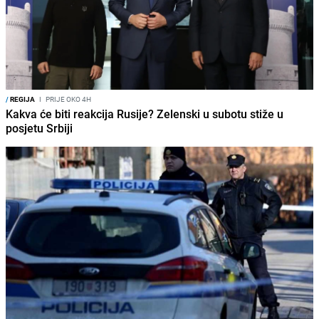
/
REGIJA
I
PRIJE OKO 4H
Kakva će biti reakcija Rusije? Zelenski u subotu stiže u
posjetu Srbiji