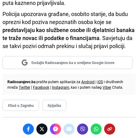
puta kazneno prijavljivala.
Policija upozorava građane, osobito starije, da budu
oprezni kod poziva nepoznatih osoba koje se
predstavljaju kao službene osobe ili djelatnici banaka
te traže novac ili podatke o financijama
. Savjetuju da
se takvi pozivi odmah prekinu i slučaj prijavi policiji.
Dodajte Radiosarajevo.ba u omiljene Google izvore
Radiosarajevo.ba
pratite putem aplikacije za
Android
|
iOS
i društvenih
mreža
Twitter
|
Facebook
|
Instagram
, kao i putem našeg
Viber
Chata.
#Sud u Zagrebu
#pljačka