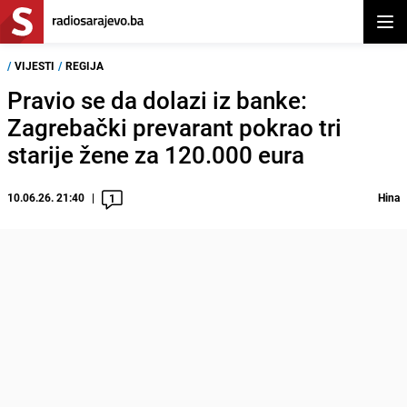
Otvor
/
VIJESTI
/
REGIJA
Pravio se da dolazi iz banke:
Zagrebački prevarant pokrao tri
starije žene za 120.000 eura
10.06.26. 21:40
Hina
1