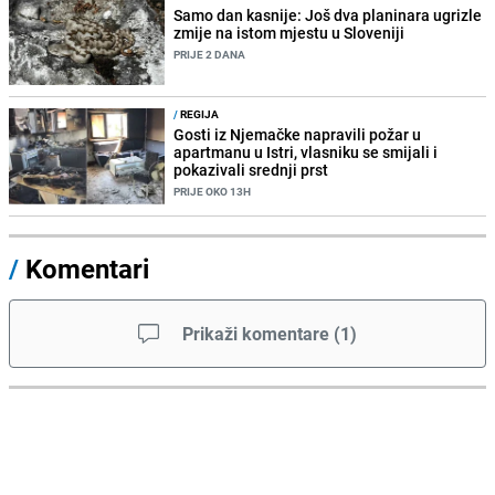
Samo dan kasnije: Još dva planinara ugrizle
zmije na istom mjestu u Sloveniji
PRIJE 2 DANA
/
REGIJA
Gosti iz Njemačke napravili požar u
apartmanu u Istri, vlasniku se smijali i
pokazivali srednji prst
PRIJE OKO 13H
/
Komentari
Prikaži komentare
(
1
)