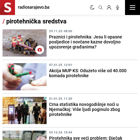
Otvor
/
pirotehnička sredstva
29.11.25. 08:00
Praznici i pirotehnika: Jesu li opasne
posljedice i novčane kazne dovoljno
upozorenje građanima?
07.01.25. 12:01
Akcija MUP KS: Oduzeto više od 40.000
komada pirotehnike
01.01.25. 11:20
Crna statistika novogodišnje noći u
Njemačkoj: Više ljudi poginulo zbog
pirotehnike
03.12.24. 10:44
Pirotehnika sve veći problem: Dječak