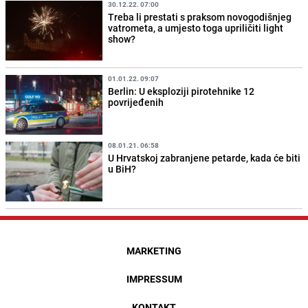
30.12.22. 07:00
Treba li prestati s praksom novogodišnjeg
vatrometa, a umjesto toga upriličiti light
show?
01.01.22. 09:07
Berlin: U eksploziji pirotehnike 12
povrijeđenih
08.01.21. 06:58
U Hrvatskoj zabranjene petarde, kada će biti
u BiH?
MARKETING
IMPRESSUM
KONTAKT