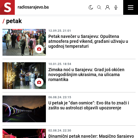
Otvor
/
petak
12.09.25. 21:01
Petak navečer u Sarajevu: Opuštena
atmosfera pred vikend, građani uživaju u
ugodnoj temperaturi
10.01.25. 18:54
Zimska noć u Sarajevu: Grad još okićen
novogodišnjim ukrasima, na ulicama
romantika
06.08.24. 23:15
U petak je "dan osmice": Evo šta to znači i
zašto su astrolozi objavili upozorenje
02.08.24. 22:30
Dinamični petak navečer: Magično Sarajevo