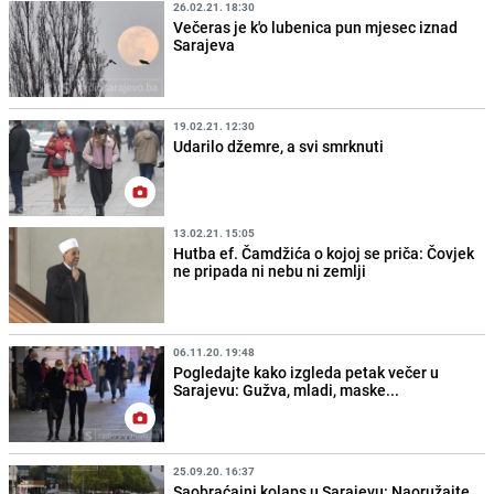
26.02.21. 18:30
Večeras je k'o lubenica pun mjesec iznad
Sarajeva
19.02.21. 12:30
Udarilo džemre, a svi smrknuti
13.02.21. 15:05
Hutba ef. Čamdžića o kojoj se priča: Čovjek
ne pripada ni nebu ni zemlji
06.11.20. 19:48
Pogledajte kako izgleda petak večer u
Sarajevu: Gužva, mladi, maske...
25.09.20. 16:37
Saobraćajni kolaps u Sarajevu: Naoružajte