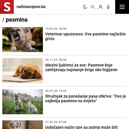
Otvor
/
pasmina
13.02.26. 18:36
Veterinar upozorava: Ove pasmine najčešće
grizu
24.11.25. 20:58
Idealni ljubimci za sve: Pasmine koje
zahtijevaju najmanje brige oko higijene
30.07.25. 15:29
Stručnjak za ponašanje pasa otkriva: "Ovo je
najbolja pasmina na svijetu"
27.02.25. 07:08
Uobičajen način igre sa psima može biti