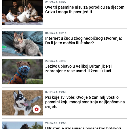
24.09.24. 18:27
Ove tri pasmine nisu za porodicu sa djecom:
Grizu i mogu ih povrijediti
05.06.24. 10:14
Internet u čudu zbog neobičnog stvorenja:
Da li je to mačka ili štakor?
23.05.24. 08:40
Jezivo ubistvo u Velikoj Britaniji: Psi
zabranjene rase usmrtili ženu u kući
07.01.24. 19:53
Psi koje svi vole: Ovo je 6 zanimljivosti o
pasmini koju mnogi smatraju najljepšom na
svijetu
20.06.18. 11:50
Udruženje uzgajivača bosanskog brdskog