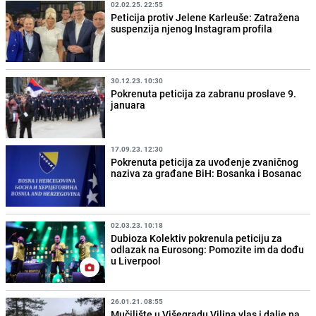
02.02.25. 22:55
Peticija protiv Jelene Karleuše: Zatražena
suspenzija njenog Instagram profila
30.12.23. 10:30
Pokrenuta peticija za zabranu proslave 9.
januara
17.09.23. 12:30
Pokrenuta peticija za uvođenje zvaničnog
naziva za građane BiH: Bosanka i Bosanac
02.03.23. 10:18
Dubioza Kolektiv pokrenula peticiju za
odlazak na Eurosong: Pomozite im da dođu
u Liverpool
26.01.21. 08:55
Mučilište u Višegradu Vilina vlas i dalje na