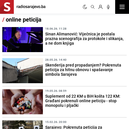
Otvor
/
online peticija
18.06.26. 11:28
Sinan Alimanović: Vijećnica je postala
prazna scenografija za protokole i slikanja,
a ne dom knjiga
28.05.26. 14:40
Skenderija pred propadanjem? Pokrenuta
peticija za hitnu obnovu i spašavanje
simbola Sarajeva
19.05.26. 08:59
Suplement od 22 KM u BiH košta 122 KM:
Građani pokrenuli online peticiju - stop
monopolu i pljački
15.02.26. 20:00
Sarajevo: Pokrenuta peticija za