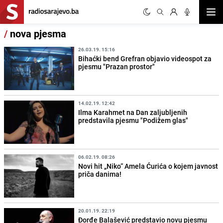
Otvor
/
nova pjesma
26.03.19. 15:16
Bihaćki bend Grefran objavio videospot za
pjesmu "Prazan prostor"
14.02.19. 12:42
Ilma Karahmet na Dan zaljubljenih
predstavila pjesmu "Podižem glas"
06.02.19. 08:26
Novi hit „Niko“ Amela Ćurića o kojem javnost
priča danima!
20.01.19. 22:19
Đorđe Balašević predstavio novu pjesmu