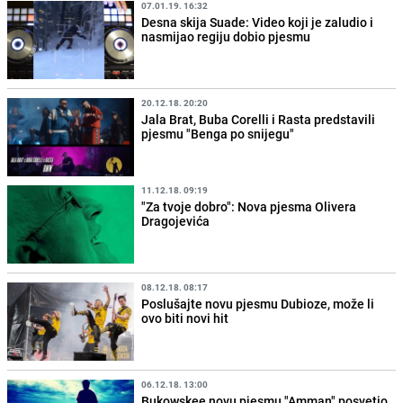
07.01.19. 16:32
Desna skija Suade: Video koji je zaludio i
nasmijao regiju dobio pjesmu
20.12.18. 20:20
Jala Brat, Buba Corelli i Rasta predstavili
pjesmu "Benga po snijegu"
11.12.18. 09:19
"Za tvoje dobro": Nova pjesma Olivera
Dragojevića
08.12.18. 08:17
Poslušajte novu pjesmu Dubioze, može li
ovo biti novi hit
06.12.18. 13:00
Bukowskee novu pjesmu "Amman" posvetio