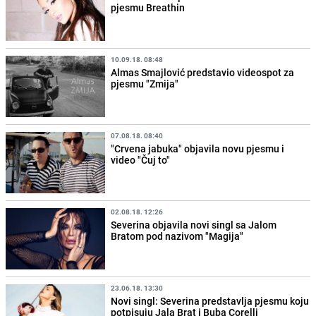
pjesmu Breathin
10.09.18. 08:48
Almas Smajlović predstavio videospot za
pjesmu "Zmija"
07.08.18. 08:40
"Crvena jabuka" objavila novu pjesmu i
video "Čuj to"
02.08.18. 12:26
Severina objavila novi singl sa Jalom
Bratom pod nazivom "Magija"
23.06.18. 13:30
Novi singl: Severina predstavlja pjesmu koju
potpisuju Jala Brat i Buba Corelli