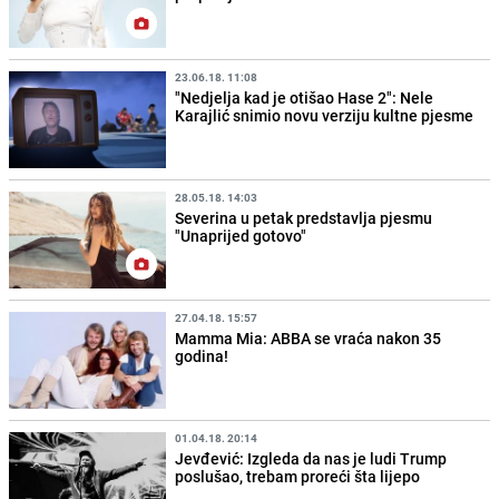
23.06.18. 11:08
"Nedjelja kad je otišao Hase 2": Nele
Karajlić snimio novu verziju kultne pjesme
28.05.18. 14:03
Severina u petak predstavlja pjesmu
"Unaprijed gotovo"
27.04.18. 15:57
Mamma Mia: ABBA se vraća nakon 35
godina!
01.04.18. 20:14
Jevđević: Izgleda da nas je ludi Trump
poslušao, trebam proreći šta lijepo