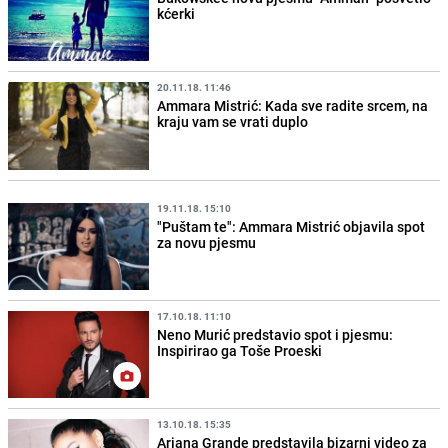
kćerki
20.11.18. 11:46
Ammara Mistrić: Kada sve radite srcem, na
kraju vam se vrati duplo
19.11.18. 15:10
"Puštam te": Ammara Mistrić objavila spot
za novu pjesmu
17.10.18. 11:10
Neno Murić predstavio spot i pjesmu:
Inspirirao ga Toše Proeski
13.10.18. 15:35
Ariana Grande predstavila bizarni video za