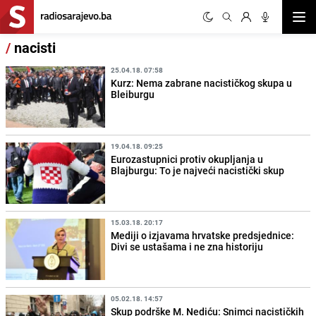
Otvor
/
nacisti
25.04.18. 07:58
Kurz: Nema zabrane nacističkog skupa u
Bleiburgu
19.04.18. 09:25
Eurozastupnici protiv okupljanja u
Blajburgu: To je najveći nacistički skup
15.03.18. 20:17
Mediji o izjavama hrvatske predsjednice:
Divi se ustašama i ne zna historiju
05.02.18. 14:57
Skup podrške M. Nediću: Snimci nacističkih