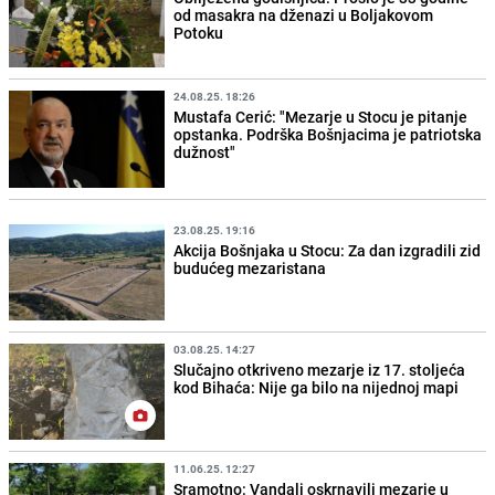
od masakra na dženazi u Boljakovom
Potoku
24.08.25. 18:26
Mustafa Cerić: "Mezarje u Stocu je pitanje
opstanka. Podrška Bošnjacima je patriotska
dužnost"
23.08.25. 19:16
Akcija Bošnjaka u Stocu: Za dan izgradili zid
budućeg mezaristana
03.08.25. 14:27
Slučajno otkriveno mezarje iz 17. stoljeća
kod Bihaća: Nije ga bilo na nijednoj mapi
11.06.25. 12:27
Sramotno: Vandali oskrnavili mezarje u