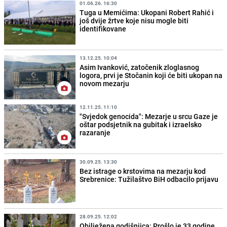
01.06.26. 16:30
Tuga u Memićima: Ukopani Robert Rahić i
još dvije žrtve koje nisu mogle biti
identifikovane
13.12.25. 10:04
Asim Ivanković, zatočenik zloglasnog
logora, prvi je Stočanin koji će biti ukopan na
novom mezarju
12.11.25. 11:10
"Svjedok genocida": Mezarje u srcu Gaze je
oštar podsjetnik na gubitak i izraelsko
razaranje
30.09.25. 13:30
Bez istrage o krstovima na mezarju kod
Srebrenice: Tužilaštvo BiH odbacilo prijavu
28.09.25. 12:02
Obilježena godišnjica: Prošlo je 33 godine