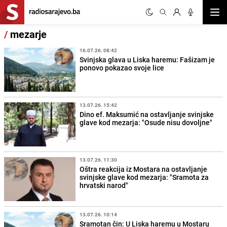
Otvor
/
mezarje
16.07.26. 08:42
Svinjska glava u Liska haremu: Fašizam je
ponovo pokazao svoje lice
13.07.26. 15:42
Dino ef. Maksumić na ostavljanje svinjske
glave kod mezarja: "Osude nisu dovoljne"
13.07.26. 11:30
Oštra reakcija iz Mostara na ostavljanje
svinjske glave kod mezarja: "Sramota za
hrvatski narod"
13.07.26. 10:14
Sramotan čin: U Liska haremu u Mostaru