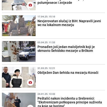
polumjesece i zvijezde
17.04.25. 15:10
Nevjerovatan slučaj iz BiH: Napravili javni
wc na lokalnom mezarju
03.04.25. 11:33
Pronađen još jedan maloljetnik koji je
skrnavio Šehidsko mezarje u Brčkom
31.03.25. 12:21
Obilježen Dan šehida na mezarju Kovači
24.01.25. 13:43
Peštalić nakon incidenta u Srebrenici:
"Ekstremizam potkopava principe suživota
za koje se borimo"