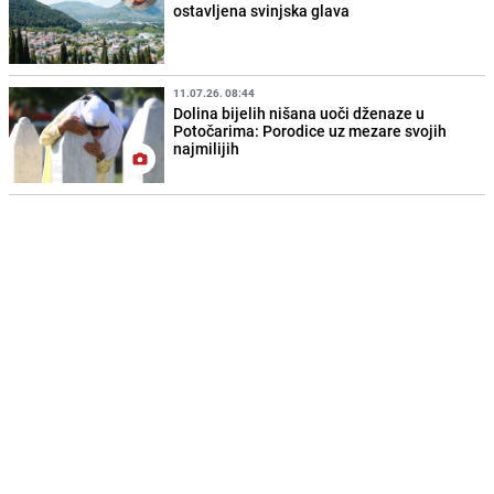
ostavljena svinjska glava
11.07.26. 08:44
Dolina bijelih nišana uoči dženaze u
Potočarima: Porodice uz mezare svojih
najmilijih