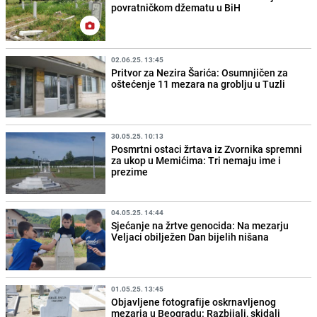
povratničkom džematu u BiH
02.06.25. 13:45
Pritvor za Nezira Šarića: Osumnjičen za
oštećenje 11 mezara na groblju u Tuzli
30.05.25. 10:13
Posmrtni ostaci žrtava iz Zvornika spremni
za ukop u Memićima: Tri nemaju ime i
prezime
04.05.25. 14:44
Sjećanje na žrtve genocida: Na mezarju
Veljaci obilježen Dan bijelih nišana
01.05.25. 13:45
Objavljene fotografije oskrnavljenog
mezarja u Beogradu: Razbijali, skidali