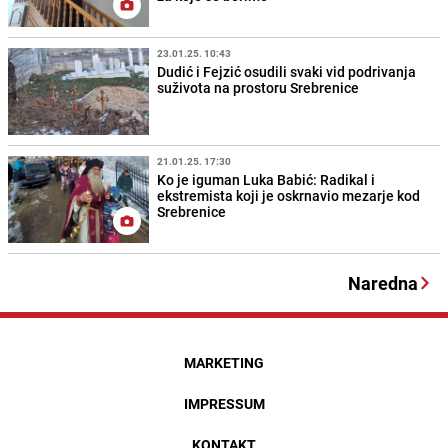
23.01.25. 10:43
Dudić i Fejzić osudili svaki vid podrivanja
suživota na prostoru Srebrenice
21.01.25. 17:30
Ko je iguman Luka Babić: Radikal i
ekstremista koji je oskrnavio mezarje kod
Srebrenice
Naredna
MARKETING
IMPRESSUM
KONTAKT