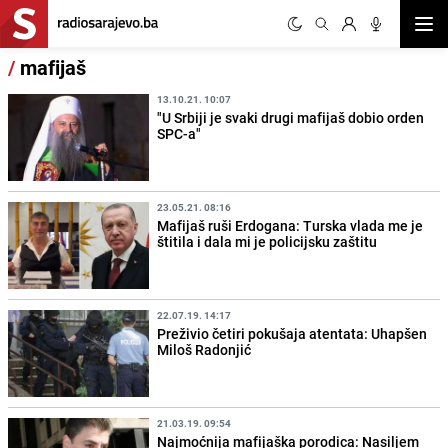
Otvor
/
mafijaš
13.10.21. 10:07
"U Srbiji je svaki drugi mafijaš dobio orden
SPC-a"
23.05.21. 08:16
Mafijaš ruši Erdogana: Turska vlada me je
štitila i dala mi je policijsku zaštitu
22.07.19. 14:17
Preživio četiri pokušaja atentata: Uhapšen
Miloš Radonjić
21.03.19. 09:54
Najmoćnija mafijaška porodica: Nasiljem