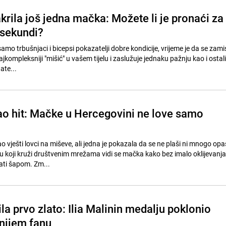
akrila još jedna mačka: Možete li je pronaći za
sekundi?
samo trbušnjaci i bicepsi pokazatelji dobre kondicije, vrijeme je da se zami
jkompleksniji "mišić" u vašem tijelu i zaslužuje jednaku pažnju kao i ostali 
ate...
o hit: Mačke u Hercegovini ne love samo
vješti lovci na miševe, ali jedna je pokazala da se ne plaši ni mnogo opa
u koji kruži društvenim mrežama vidi se mačka kako bez imalo oklijevanja 
rati šapom. Zm...
a prvo zlato: Ilia Malinin medalju poklonio
nijem fanu