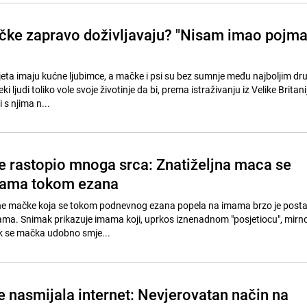
ke zapravo doživljavaju? "Nisam imao pojm
vijeta imaju kućne ljubimce, a mačke i psi su bez sumnje među najboljim d
i ljudi toliko vole svoje životinje da bi, prema istraživanju iz Velike Britani
 s njima n...
je rastopio mnoga srca: Znatiželjna maca se
mama tokom ezana
jne mačke koja se tokom podnevnog ezana popela na imama brzo je posta
ma. Snimak prikazuje imama koji, uprkos iznenadnom "posjetiocu", mirno
k se mačka udobno smje...
e nasmijala internet: Nevjerovatan način na