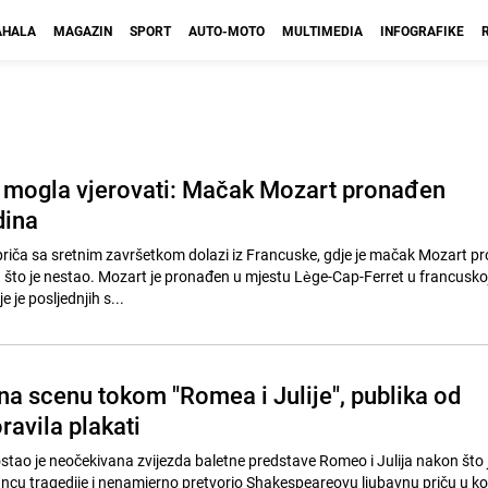
HALA
MAGAZIN
SPORT
AUTO-MOTO
MULTIMEDIA
INFOGRAFIKE
e mogla vjerovati: Mačak Mozart pronađen
dina
riča sa sretnim završetkom dolazi iz Francuske, gdje je mačak Mozart p
što je nestao. Mozart je pronađen u mjestu Lège-Cap-Ferret u francuskoj
 je posljednjih s...
a scenu tokom "Romea i Julije", publika od
ravila plakati
tao je neočekivana zvijezda baletne predstave Romeo i Julija nakon što 
cu tragedije i nenamjerno pretvorio Shakespeareovu ljubavnu priču u ko