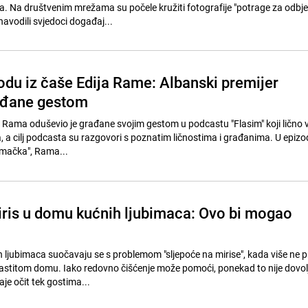
. Na društvenim mrežama su počele kružiti fotografije "potrage za odbj
avodili svjedoci događaj...
odu iz čaše Edija Rame: Albanski premijer
ađane gestom
i Rama oduševio je građane svojim gestom u podcastu "Flasim" koji lično 
 a cilj podcasta su razgovori s poznatim ličnostima i građanima. U epizod
..mačka", Rama...
is u domu kućnih ljubimaca: Ovo bi mogao
h ljubimaca suočavaju se s problemom "sljepoće na mirise", kada više ne p
astitom domu. Iako redovno čišćenje može pomoći, ponekad to nije dovol
je očit tek gostima...