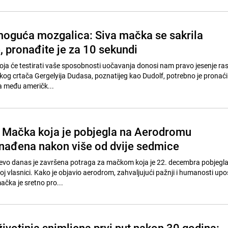
oguća mozgalica: Siva mačka se sakrila
 pronađite je za 10 sekundi
ja će testirati vaše sposobnosti uočavanja donosi nam pravo jesenje ra
skog crtača Gergelyija Dudasa, poznatijeg kao Dudolf, potrebno je pronać
a među američk...
: Mačka koja je pobjegla na Aerodromu
nađena nakon više od dvije sedmice
vo danas je završena potraga za mačkom koja je 22. decembra pobjegla 
j vlasnici. Kako je objavio aerodrom, zahvaljujući pažnji i humanosti upo
ačka je sretno pro...
ivotinja snimljena prvi put nakon 30 godina: