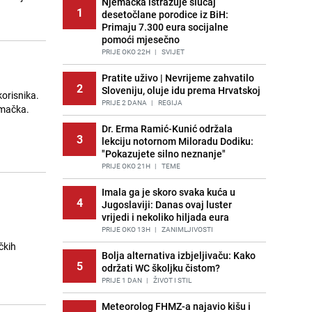
Njemačka istražuje slučaj
1
desetočlane porodice iz BiH:
Primaju 7.300 eura socijalne
pomoći mjesečno
PRIJE OKO 22H
|
SVIJET
i
Pratite uživo | Nevrijeme zahvatilo
2
Sloveniju, oluje idu prema Hrvatskoj
orisnika.
PRIJE 2 DANA
|
REGIJA
a mačka.
Dr. Erma Ramić-Kunić održala
3
lekciju notornom Miloradu Dodiku:
"Pokazujete silno neznanje"
PRIJE OKO 21H
|
TEME
Imala ga je skoro svaka kuća u
4
Jugoslaviji: Danas ovaj luster
vrijedi i nekoliko hiljada eura
PRIJE OKO 13H
|
ZANIMLJIVOSTI
čkih
Bolja alternativa izbjeljivaču: Kako
u
5
održati WC školjku čistom?
PRIJE 1 DAN
|
ŽIVOT I STIL
Meteorolog FHMZ-a najavio kišu i