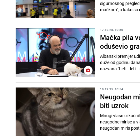
sigurnosnog pregleda
mačkom", a kako su n
17.12.25. 10:50
Mačka pila v
oduševio gr
Albanski premijer Ed
duže od godinu dana,
nazvana "Leti...leti.
10.12.25. 10:54
Neugodan mir
biti uzrok
Mnogi vlasnici kućni
neugodne mirise u vl
neugodan miris posta