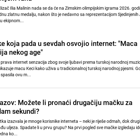
klizač Ilia Malinin nada se da će na Zimskim olimpijskim igrama 2026. godi
jednu zlatnu medalju, nakon što je nedavno sa reprezentacijom Sjedinjenih
 u ekipnom...
 koja pada u sevdah osvojio internet: "Maca
ija nekog age"
 prava internet senzacija zbog svoje ljubavi prema turskoj narodnoj muzic
prikazuje macu Keci kako uživa u tradicionalnoj turskoj narodnoj pjesmi. 
 spasila ovu m...
zazov: Možete li pronaći drugačiju mačku za
dam sekundi?
ka izazvala je mnoge korisnike interneta – neki je riješe odmah, dok drug
u uljeza. Spadate li u prvu grupu? Na prvi pogled sve mačke izgledaju ide
edna ko...