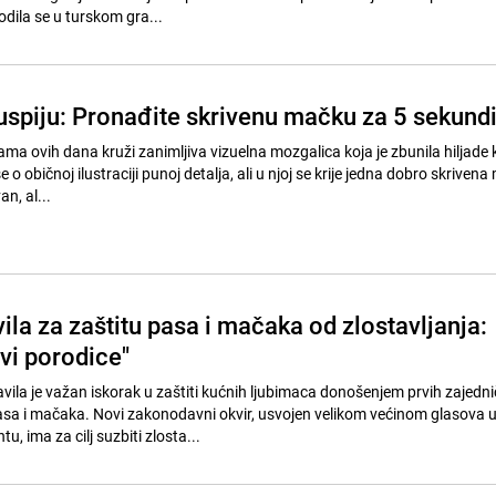
ila se u turskom gra...
 uspiju: Pronađite skrivenu mačku za 5 sekund
a ovih dana kruži zanimljiva vizuelna mozgalica koja je zbunila hiljade k
e o običnoj ilustraciji punoj detalja, ali u njoj se krije jedna dobro skriven
n, al...
ila za zaštitu pasa i mačaka od zlostavljanja:
vi porodice"
vila je važan iskorak u zaštiti kućnih ljubimaca donošenjem prvih zajedni
pasa i mačaka. Novi zakonodavni okvir, usvojen velikom većinom glasova 
 ima za cilj suzbiti zlosta...