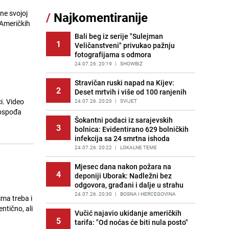
Nastavak provokacija: MUP RS
ne svojoj
/
Najkomentiranije
11
oduzeo zastavu s ljiljanima i
 Američkih
sankcionisao vozača iz Bosanskog
Novog
Bali beg iz serije "Sulejman
1
Veličanstveni" privukao pažnju
PRIJE 2 DANA
|
BOSNA I HERCEGOVINA
fotografijama s odmora
Kao iz slastičarne: Rolada od
24.07.26. 20:19
|
SHOWBIZ
12
čokolade i kokosa bez pečenja,
jednostavan desert bez imalo muke
Stravičan ruski napad na Kijev:
2
Deset mrtvih i više od 100 ranjenih
PRIJE 2 DANA
|
RECEPTI
i. Video
24.07.26. 20:20
|
SVIJET
Tajna savršenog makedonskog
Gospođa
13
ajvara: Stari recept za kremast i
Šokantni podaci iz sarajevskih
3
bogat okus
bolnica: Evidentirano 629 bolničkih
infekcija sa 24 smrtna ishoda
PRIJE 2 DANA
|
RECEPTI
24.07.26. 20:22
|
LOKALNE TEME
Tuga potresla grad na Uni:
14
Preminula Lejla Muhić (39),
Mjesec dana nakon požara na
4
sugrađani u nevjerici
deponiji Uborak: Nadležni bez
odgovora, građani i dalje u strahu
PRIJE 2 DANA
|
BOSNA I HERCEGOVINA
24.07.26. 20:30
|
BOSNA I HERCEGOVINA
ima treba i
Borba trajala satima: Pogledajte
ntično, ali
15
'grdosiju' od skoro tri metra koju su
Vučić najavio ukidanje američkih
5
braća izvukla iz mora
tarifa: "Od noćas će biti nula posto"