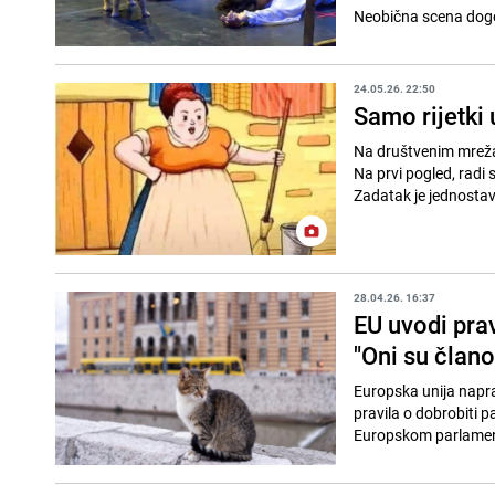
Neobična scena dogod
24.05.26. 22:50
Samo rijetki
Na društvenim mrežam
Na prvi pogled, radi s
Zadatak je jednostava
28.04.26. 16:37
EU uvodi prav
"Oni su člano
Europska unija napra
pravila o dobrobiti 
Europskom parlamentu,