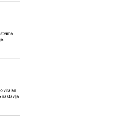
a
ruštvima
je,
o viralan
 nastavlja