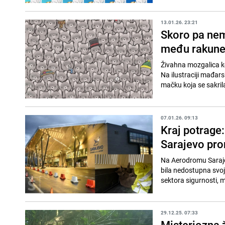
13.01.26. 23:21
Skoro pa nem
među rakune,
Živahna mozgalica ko
Na ilustraciji mađar
mačku koja se sakril
07.01.26. 09:13
Kraj potrage
Sarajevo pro
Na Aerodromu Saraje
bila nedostupna svojo
sektora sigurnosti, m
29.12.25. 07:33
Misteriozna ž