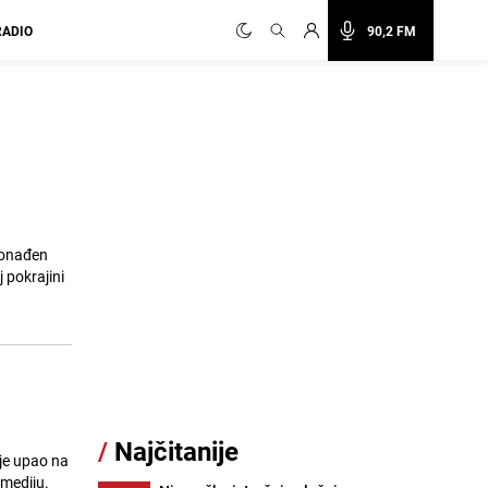
RADIO
90,2 FM
ronađen
 pokrajini
/
Najčitanije
je upao na
mediju.