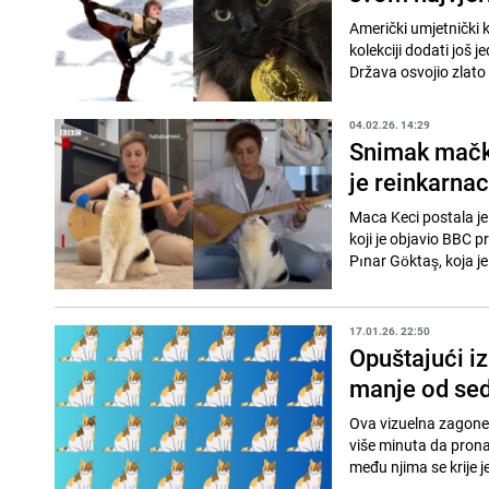
Američki umjetnički 
kolekciji dodati još 
Država osvojio zlato
04.02.26. 14:29
Snimak mačke
je reinkarnac
Maca Keci postala je
koji je objavio BBC 
Pınar Göktaş, koja je
17.01.26. 22:50
Opuštajući i
manje od se
Ova vizuelna zagonet
više minuta da pronađ
među njima se krije j