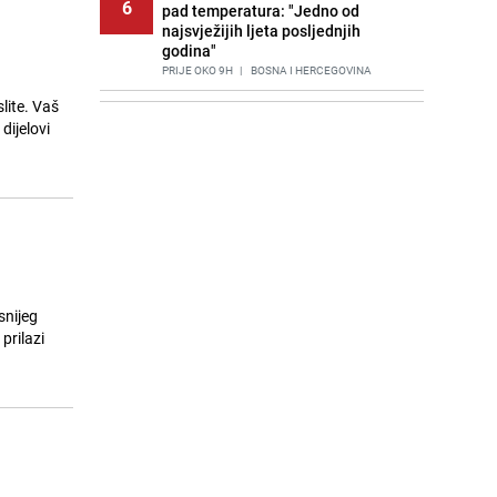
6
pad temperatura: "Jedno od
najsvježijih ljeta posljednjih
godina"
PRIJE OKO 9H
|
BOSNA I HERCEGOVINA
slite. Vaš
Agić kritizira političare u Bugojnu:
7
dijelovi
Zbog straha od HDZ-a niko Vučiću
nije rekao istinu o Čipuljiću
PRIJE 2 DANA
|
TEME
Znate li šta Dino Merlin pojede prije
8
izlaska na scenu? Njegov ritual
iznenadio mnoge
PRIJE 2 DANA
|
SHOWBIZ
Stručnjaci upozoravaju: Izrael ulaže
snijeg
9
milione kako bi utjecao na
prilazi
odgovore ChatGPT-a o Gazi
PRIJE 1 DAN
|
SVIJET
Pijana sjela za volan: Osiguranje
10
odbilo isplatu štete na vozilu koje je
slupala Anja Ljubojević
PRIJE 2 DANA
|
BOSNA I HERCEGOVINA