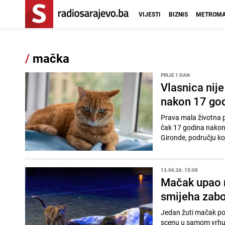
VIJESTI
BIZNIS
METROMA
/
mačka
PRIJE 1 DAN
Vlasnica nij
nakon 17 go
Prava mala životna p
čak 17 godina nakon 
Gironde, području koje
13.06.26. 15:08
Mačak upao n
smijeha zabo
Jedan žuti mačak pos
scenu u samom vrhun