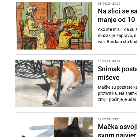
08.04.26. 23:20
Na slici se s
manje od 10 
Ako ste mislili da su 
mozak je, zapravo, na
vas. Baš kao što hod
16.03.26. 09:03
Snimak posta
miševe
Mačke su poznate kao 
protivnika. Na snimk
zmiji i počinje je uda
12.02.26. 19:15
Mačka osvojil
svom najvjer