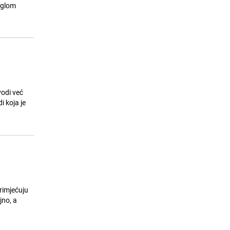
eglom
vodi već
i koja je
rimjećuju
jno, a