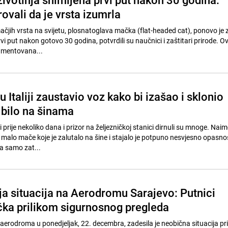
ovali da je vrsta izumrla
ačjih vrsta na svijetu, plosnatoglava mačka (flat-headed cat), ponovo je 
i put nakon gotovo 30 godina, potvrdili su naučnici i zaštitari prirode. O
kumentovana...
Italiji zaustavio voz kako bi izašao i sklonio
 bilo na šinama
i prije nekoliko dana i prizor na željezničkoj stanici dirnuli su mnoge. Naim
malo mače koje je zalutalo na šine i stajalo je potpuno nesvjesno opasno
da samo zat...
a situacija na Aerodromu Sarajevo: Putnici
ka prilikom sigurnosnog pregleda
aerodroma u ponedjeljak, 22. decembra, zadesila je neobična situacija pr