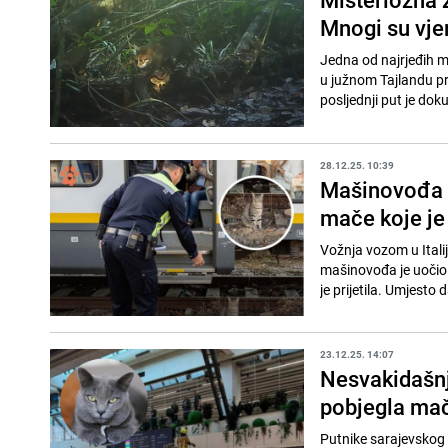
Mnogi su vjer
Jedna od najrjeđih m
u južnom Tajlandu prv
posljednji put je do
28.12.25. 10:39
Mašinovođa u 
mače koje je
Vožnja vozom u Italij
mašinovođa je uočio 
je prijetila. Umjesto 
23.12.25. 14:07
Nesvakidašnj
pobjegla mač
Putnike sarajevskog 