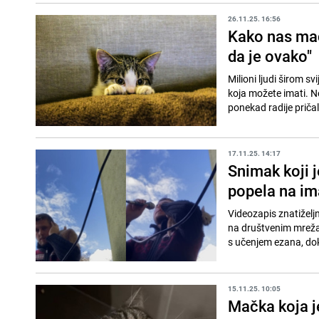
26.11.25. 16:56
Kako nas mač
da je ovako"
Milioni ljudi širom s
koja možete imati. Nek
ponekad radije pričali
17.11.25. 14:17
Snimak koji 
popela na i
Videozapis znatižel
na društvenim mreža
s učenjem ezana, do
15.11.25. 10:05
Mačka koja j