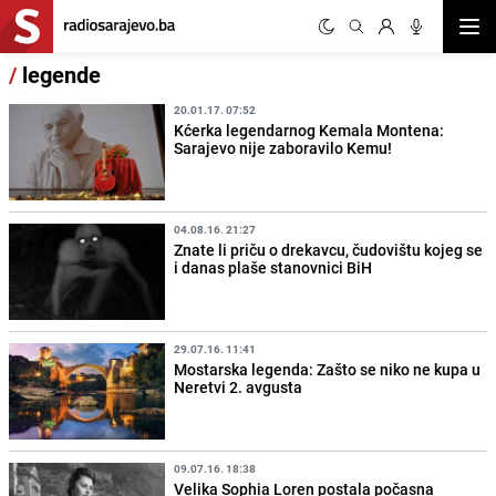
Otvor
/
legende
20.01.17. 07:52
Kćerka legendarnog Kemala Montena:
Sarajevo nije zaboravilo Kemu!
04.08.16. 21:27
Znate li priču o drekavcu, čudovištu kojeg se
i danas plaše stanovnici BiH
29.07.16. 11:41
Mostarska legenda: Zašto se niko ne kupa u
Neretvi 2. avgusta
09.07.16. 18:38
Velika Sophia Loren postala počasna