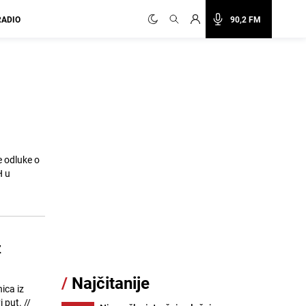
RADIO
90,2 FM
 odluke o
z
/
Najčitanije
ica iz
ut. //