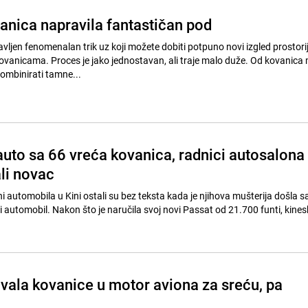
vanica napravila fantastičan pod
vljen fenomenalan trik uz koji možete dobiti potpuno novi izgled prostori
kovanicama. Proces je jako jednostavan, ali traje malo duže. Od kovanica
kombinirati tamne...
auto sa 66 vreća kovanica, radnici autosalona
ali novac
ni automobila u Kini ostali su bez teksta kada je njihova mušterija došla s
 automobil. Nakon što je naručila svoj novi Passat od 21.700 funti, kinesk
ivala kovanice u motor aviona za sreću, pa