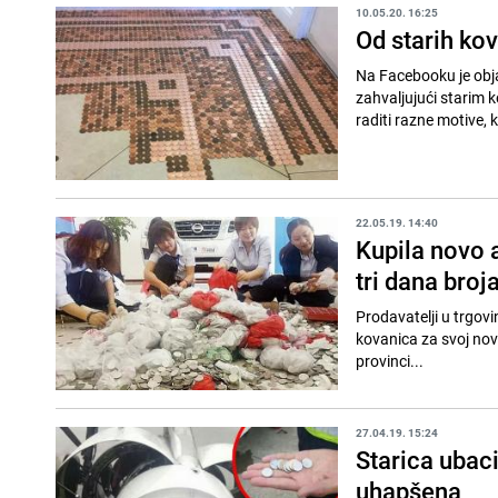
10.05.20. 16:25
Od starih ko
Na Facebooku je obja
zahvaljujući starim 
raditi razne motive, 
22.05.19. 14:40
Kupila novo 
tri dana broj
Prodavatelji u trgovi
kovanica za svoj novi
provinci...
27.04.19. 15:24
Starica ubac
uhapšena