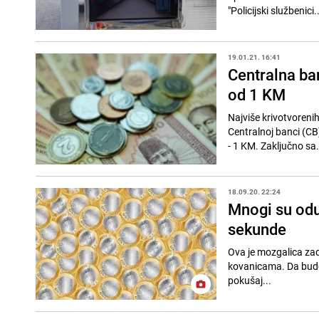
"Policijski službenici..
19.01.21. 16:41
Centralna ba
od 1 KM
Najviše krivotvoreni
Centralnoj banci (CB)
- 1 KM. Zaključno sa.
18.09.20. 22:24
Mnogi su odu
sekunde
Ova je mozgalica zad
kovanicama. Da bude teže, svi su žute boje. // D
pokušaj...