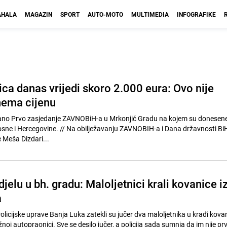
HALA
MAGAZIN
SPORT
AUTO-MOTO
MULTIMEDIA
INFOGRAFIKE
ca danas vrijedi skoro 2.000 eura: Ovo nije
nema cijenu
žano Prvo zasjedanje ZAVNOBiH-a u Mrkonjić Gradu na kojem su donesene
lježavanju ZAVNOBIH-a i Dana državnosti BiH u
 Meša Dizdari...
jelu u bh. gradu: Maloljetnici krali kovanice i
a
 Policijske uprave Banja Luka zatekli su jučer dva maloljetnika u krađi kovan
j autopraonici. Sve se desilo jučer, a policija sada sumnja da im nije prvi p