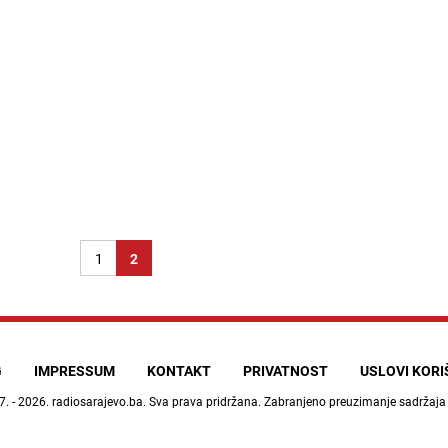
1
2
G
IMPRESSUM
KONTAKT
PRIVATNOST
USLOVI KOR
7. - 2026.
radiosarajevo.ba
. Sva prava pridržana. Zabranjeno preuzimanje sadržaja