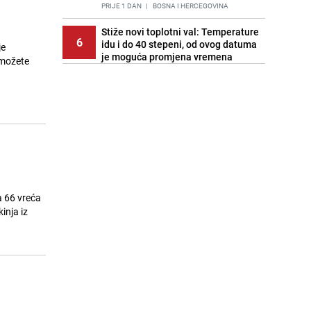
PRIJE 1 DAN
|
BOSNA I HERCEGOVINA
Stiže novi toplotni val: Temperature
6
idu i do 40 stepeni, od ovog datuma
je
je moguća promjena vremena
 možete
PRIJE OKO 23H
|
BOSNA I HERCEGOVINA
Cijela regija čeka njegovu
7
progonozu: Poznati meteorolog
najavljuje veću promjenu vremena
PRIJE 2 DANA
|
REGIJA
Stručnjaci upozoravaju: Izrael ulaže
8
milione kako bi utjecao na
odgovore ChatGPT-a o Gazi
PRIJE 2 DANA
|
SVIJET
a 66 vreća
inja iz
Kako očistiti staklo od tuš-kabina:
9
Jednostavni savjeti za očuvanje
sjaja
PRIJE 2 DANA
|
ŽIVOT I STIL
Pratite uživo | Nevrijeme zahvatilo
10
Split, kiša ide prema BiH
PRIJE OKO 22H
|
REGIJA