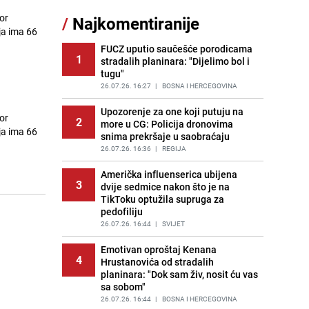
or
/
Najkomentiranije
Lažne novčanice preplavljuju
ja ima 66
11
tržište: Ove eure najčešće
pokušavaju podvaliti
FUCZ uputio saučešće porodicama
1
stradalih planinara: "Dijelimo bol i
PRIJE 1 DAN
|
SVIJET
tugu"
Recept za brze uštipke: Ne upijaju
26.07.26. 16:27
|
BOSNA I HERCEGOVINA
12
ulje i gotovi su za 30 minuta
Upozorenje za one koji putuju na
PRIJE 1 DAN
|
RECEPTI
or
2
more u CG: Policija dronovima
ja ima 66
snima prekršaje u saobraćaju
Imate tikvice i piletinu? Napravite
13
ovaj brzi ručak iz jedne tave
26.07.26. 16:36
|
REGIJA
PRIJE 1 DAN
|
RECEPTI
Američka influenserica ubijena
3
dvije sedmice nakon što je na
Jedan od najvećih gradova nije na
14
TikToku optužila supruga za
listi: Ovo su lokacije prvih Lidl
pedofiliju
prodavnica u BiH
26.07.26. 16:44
|
SVIJET
PRIJE 1 DAN
|
BOSNA I HERCEGOVINA
Emotivan oproštaj Kenana
Konakoviću stigle "nevjerovatne
4
15
Hrustanovića od stradalih
poruke" iz HDZ-a: "Ne šalim se"
planinara: "Dok sam živ, nosit ću vas
PRIJE OKO 23H
|
BOSNA I HERCEGOVINA
sa sobom"
26.07.26. 16:44
|
BOSNA I HERCEGOVINA