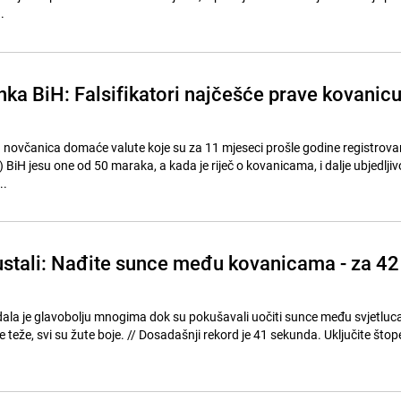
.
nka BiH: Falsifikatori najčešće prave kovanic
h novčanica domaće valute koje su za 11 mjeseci prošle godine registrova
 BiH jesu one od 50 maraka, a kada je riječ o kovanicama, i dalje ubjedljiv
..
stali: Nađite sunce među kovanicama - za 42
ala je glavobolju mnogima dok su pokušavali uočiti sunce među svjetluc
osadašnji rekord je 41 sekunda. Uključite štopericu i