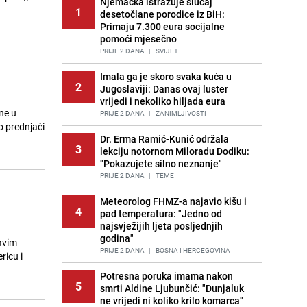
Njemačka istražuje slučaj
1
desetočlane porodice iz BiH:
Primaju 7.300 eura socijalne
pomoći mjesečno
PRIJE 2 DANA
|
SVIJET
u
Imala ga je skoro svaka kuća u
2
Jugoslaviji: Danas ovaj luster
vrijedi i nekoliko hiljada eura
ne u
PRIJE 2 DANA
|
ZANIMLJIVOSTI
o prednjači
Dr. Erma Ramić-Kunić održala
3
lekciju notornom Miloradu Dodiku:
"Pokazujete silno neznanje"
PRIJE 2 DANA
|
TEME
Meteorolog FHMZ-a najavio kišu i
4
pad temperatura: "Jedno od
najsvježijih ljeta posljednjih
godina"
avim
PRIJE 2 DANA
|
BOSNA I HERCEGOVINA
Potresna poruka imama nakon
5
smrti Aldine Ljubunčić: "Dunjaluk
ne vrijedi ni koliko krilo komarca"