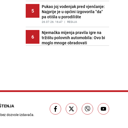
Pukao joj vodenjak pred vjenčanje:
5
Najprije je u općini izgovorila "da"
pa otišla u porodilište
26.07.26. 16:47
|
REGIJA
Njemačka mijenja pravila igre na
6
tržištu polovnih automobila: Ovo bi
moglo mnoge obradovati
26.07.26. 17:03
|
AUTO-MOTO ZANIMLJIVOSTI
Jusuf Gazibegović novi igrač
7
poljskog Widzewa
26.07.26. 17:06
|
NOGOMET
Starinska oblanda s orasima: Puna
8
bogatog fila, sočna i mirisna
26.07.26. 17:20
|
RECEPTI
BH Meteo upozorava: Nevrijeme
9
stiže u dijelove BiH, na udaru
IŠTENJA
nekoliko regija
 bez dozvole izdavača.
26.07.26. 17:30
|
BOSNA I HERCEGOVINA
Obilježeno stradanje Bošnjaka u