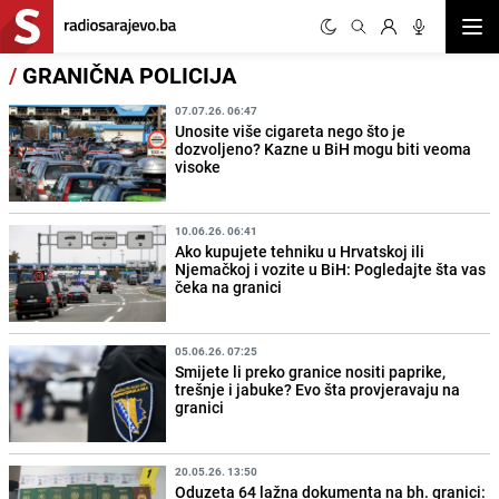
Otvor
/
GRANIČNA POLICIJA
07.07.26. 06:47
Unosite više cigareta nego što je
dozvoljeno? Kazne u BiH mogu biti veoma
visoke
10.06.26. 06:41
Ako kupujete tehniku u Hrvatskoj ili
Njemačkoj i vozite u BiH: Pogledajte šta vas
čeka na granici
05.06.26. 07:25
Smijete li preko granice nositi paprike,
trešnje i jabuke? Evo šta provjeravaju na
granici
20.05.26. 13:50
Oduzeta 64 lažna dokumenta na bh. granici: