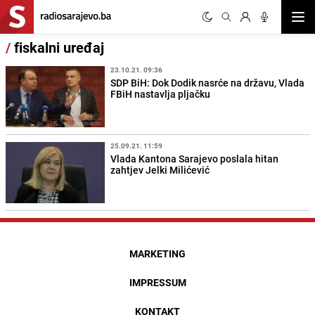
Otvor
/
fiskalni uređaj
23.10.21. 09:36
SDP BiH: Dok Dodik nasrće na državu, Vlada
FBiH nastavlja pljačku
25.09.21. 11:59
Vlada Kantona Sarajevo poslala hitan
zahtjev Jelki Milićević
MARKETING
IMPRESSUM
KONTAKT