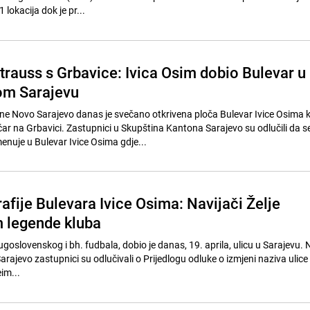
 lokacija dok je pr...
rauss s Grbavice: Ivica Osim dobio Bulevar u
om Sarajevu
 Novo Sarajevo danas je svečano otkrivena ploča Bulevar Ivice Osima 
čar na Grbavici. Zastupnici u Skupština Kantona Sarajevo su odlučili da s
enuje u Bulevar Ivice Osima gdje...
fije Bulevara Ivice Osima: Navijači Želje
m legende kluba
ugoslovenskog i bh. fudbala, dobio je danas, 19. aprila, ulicu u Sarajevu. 
ajevo zastupnici su odlučivali o Prijedlogu odluke o izmjeni naziva ulice
im...