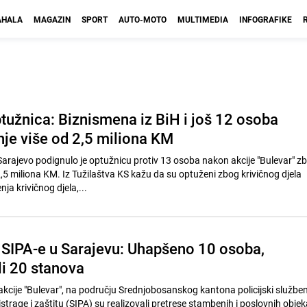
HALA
MAGAZIN
SPORT
AUTO-MOTO
MULTIMEDIA
INFOGRAFIKE
tužnica: Biznismena iz BiH i još 12 osoba
nje više od 2,5 miliona KM
arajevo podignulo je optužnicu protiv 13 osoba nakon akcije "Bulevar" 
2,5 miliona KM. Iz Tužilaštva KS kažu da su optuženi zbog krivičnog djela
nja krivičnog djela,...
a SIPA-e u Sarajevu: Uhapšeno 10 osoba,
li 20 stanova
akcije "Bulevar", na području Srednjobosanskog kantona policijski služben
strage i zaštitu (SIPA) su realizovali pretrese stambenih i poslovnih objek