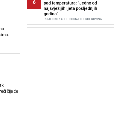
6
pad temperatura: "Jedno od
najsvježijih ljeta posljednjih
godina"
PRIJE OKO 14H
|
BOSNA I HERCEGOVINA
ona
Agić kritizira političare u Bugojnu:
7
Osima.
Zbog straha od HDZ-a niko Vučiću
nije rekao istinu o Čipuljiću
PRIJE 2 DANA
|
TEME
Znate li šta Dino Merlin pojede prije
8
izlaska na scenu? Njegov ritual
iznenadio mnoge
PRIJE 2 DANA
|
SHOWBIZ
Stručnjaci upozoravaju: Izrael ulaže
ak
9
milione kako bi utjecao na
ći čije će
odgovore ChatGPT-a o Gazi
PRIJE 1 DAN
|
SVIJET
Nastavak provokacija: MUP RS
10
oduzeo zastavu s ljiljanima i
sankcionisao vozača iz Bosanskog
Novog
PRIJE 2 DANA
|
BOSNA I HERCEGOVINA