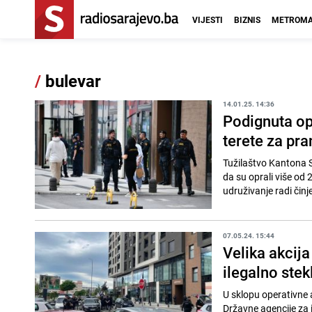
VIJESTI
BIZNIS
METROMA
/
bulevar
14.01.25. 14:36
Podignuta op
terete za pra
Tužilaštvo Kantona S
da su oprali više od 
udruživanje radi činje
07.05.24. 15:44
Velika akcij
ilegalno stek
U sklopu operativne 
Državne agencije za i