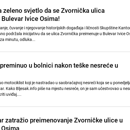
 zeleno svjetlo da se Zvornička ulica
 Bulevar Ivice Osima!
anje, čuvanje i njegovanje historijskih događaja i ličnosti Skupštine Kant
no podržala inicijativu da se ulica Zvornička preimenuje u Bulevar Ivice 
za minutu, odluka...
 preminuo u bolnici nakon teške nesreće u
o motociklist koji je nastradao u saobraćajnoj nesreći koja se u ponedjelj
var. Kako Bljesak.info piše na mjestu nesreće, on je sam učestvovao u nesre
iti uviđaj....
ar zatražio preimenovanje Zvorničke ulice u
e Osima