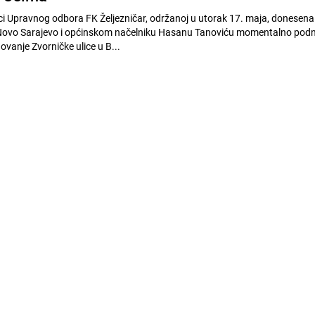
ci Upravnog odbora FK Željezničar, održanoj u utorak 17. maja, donesena
Novo Sarajevo i općinskom načelniku Hasanu Tanoviću momentalno pod
novanje Zvorničke ulice u B...