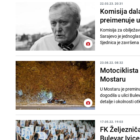
22.03.23. 20:31
Komisija dala
preimenuje u
Komisija za obilježav
Sarajevo je jednoglas
Sjednica je završena 
23.08.22. 08:32
Motociklista
Mostaru
U Mostaru je preminu
dogodila u ulici Bule
detalje i okolnosti otkr
17.05.22. 19:03
FK Željeznič
Bulevar Ivic