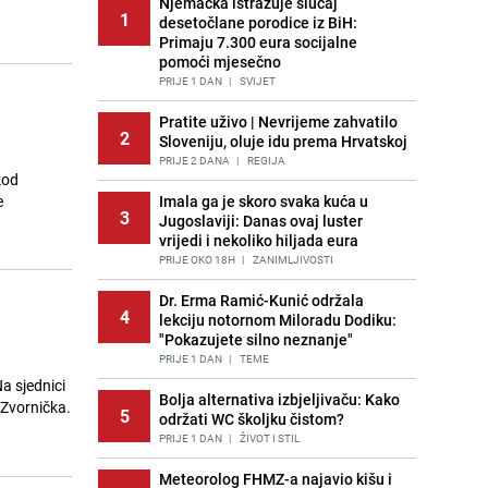
Njemačka istražuje slučaj
1
desetočlane porodice iz BiH:
Primaju 7.300 eura socijalne
pomoći mjesečno
PRIJE 1 DAN
|
SVIJET
Pratite uživo | Nevrijeme zahvatilo
2
Sloveniju, oluje idu prema Hrvatskoj
PRIJE 2 DANA
|
REGIJA
kod
e
Imala ga je skoro svaka kuća u
3
Jugoslaviji: Danas ovaj luster
vrijedi i nekoliko hiljada eura
PRIJE OKO 18H
|
ZANIMLJIVOSTI
Dr. Erma Ramić-Kunić održala
4
lekciju notornom Miloradu Dodiku:
"Pokazujete silno neznanje"
PRIJE 1 DAN
|
TEME
Na sjednici
Bolja alternativa izbjeljivaču: Kako
 Zvornička.
5
održati WC školjku čistom?
PRIJE 1 DAN
|
ŽIVOT I STIL
Meteorolog FHMZ-a najavio kišu i