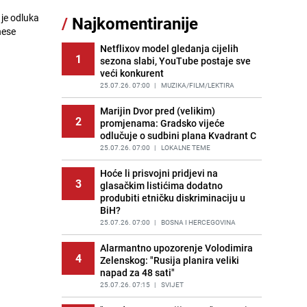
 je odluka
/
Najkomentiranije
Cijela regija čeka njegovu
nese
11
progonozu: Poznati meteorolog
najavljuje veću promjenu vremena
Netflixov model gledanja cijelih
1
sezona slabi, YouTube postaje sve
PRIJE OKO 9H
|
REGIJA
veći konkurent
Tajna savršenog makedonskog
25.07.26. 07:00
|
MUZIKA/FILM/LEKTIRA
12
ajvara: Stari recept za kremast i
bogat okus
Marijin Dvor pred (velikim)
2
promjenama: Gradsko vijeće
PRIJE 2 DANA
|
RECEPTI
odlučuje o sudbini plana Kvadrant C
Borba trajala satima: Pogledajte
25.07.26. 07:00
|
LOKALNE TEME
13
'grdosiju' od skoro tri metra koju su
braća izvukla iz mora
Hoće li prisvojni pridjevi na
3
glasačkim listićima dodatno
PRIJE 2 DANA
|
SVIJET
produbiti etničku diskriminaciju u
BiH?
Gosti iz Njemačke napravili požar u
14
apartmanu u Istri, vlasniku se
25.07.26. 07:00
|
BOSNA I HERCEGOVINA
smijali i pokazivali srednji prst
Alarmantno upozorenje Volodimira
PRIJE 1 DAN
|
REGIJA
4
Zelenskog: "Rusija planira veliki
napad za 48 sati"
Očistite rernu bez hemikalija:
15
Poznata stručnjakinja dijeli savjete
25.07.26. 07:15
|
SVIJET
PRIJE 1 DAN
|
ŽIVOT I STIL