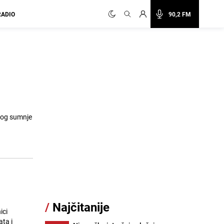
RADIO
90,2 FM
zbog sumnje
/
Najčitanije
ici
ata i