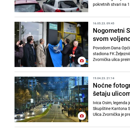
pokretnih stvari na 11
16.05.23. 09:45
Nogometni St
svom voljen
Povodom Dana Općine
stadiona FK Željezni
Zvornička ulica preim
19.04.23. 21:14
Noćne fotogra
šetaju ulico
Ivica Osim, legenda j
Skupštine Kantona Sar
Ulica Zvornička je pre